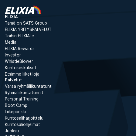
ELIXIA
Tämä on SATS Group
ELIXIA YRITYSPALVELUT
Töihin ELIXIAlle
Media
ELIXIA Rewards
Investor
WhistleBlower
Kuntokeskukset
Etsimme liiketiloja
Palvelut
Varaa ryhmäliikuntatunti
Ryhmäliikuntatunnit
Personal Training
Boot Camp
Liikepankki
Kuntosaliharjoittelu
Kuntosaliohjelmat
Juoksu