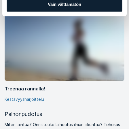
Vain välttämätön
Kymmenen syytä juosta
Treenaa rannalla!
Kestävyysharjoittelu
Painonpudotus
Miten laihtua? Onnistuuko laihdutus ilman liikuntaa? Tehokas