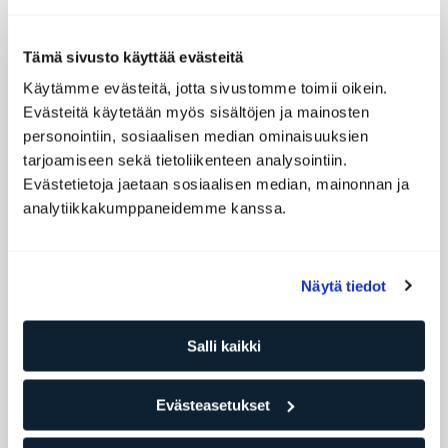
Tämä sivusto käyttää evästeitä
Käytämme evästeitä, jotta sivustomme toimii oikein.
Evästeitä käytetään myös sisältöjen ja mainosten
personointiin, sosiaalisen median ominaisuuksien
tarjoamiseen sekä tietoliikenteen analysointiin.
Kokeile: pidempi intervallitreeni
Evästetietoja jaetaan sosiaalisen median, mainonnan ja
analytiikkakumppaneidemme kanssa.
Näytä tiedot
Salli kaikki
Evästeasetukset