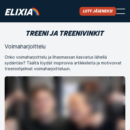
Liity jäseneksi
TREENI JA TREENIVINKIT
Voimaharjoittelu
Onko voimaharjoittelu ja lihasmassan kasvatus lähellä
sydäntäsi? Täältä löydät inspiroivia artikkeleita ja motivoivat
treeniohjelmat voimaharjoitteluun.