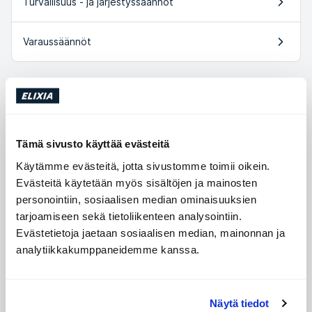
Turvallisuus - ja järjestyssäännöt
Varaussäännöt
English Versions
Tämä sivusto käyttää evästeitä
Booking Rules - English
Käytämme evästeitä, jotta sivustomme toimii oikein.
Evästeitä käytetään myös sisältöjen ja mainosten
Cookie policy (English version)
personointiin, sosiaalisen median ominaisuuksien
tarjoamiseen sekä tietoliikenteen analysointiin.
ELIXIA safety and conduct rules (English version)
Evästetietoja jaetaan sosiaalisen median, mainonnan ja
analytiikkakumppaneidemme kanssa.
General terms and conditions (English version)
General Terms and Conditions for Memberships
Näytä tiedot