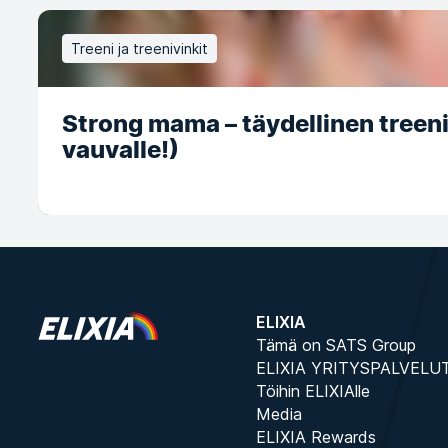
Treeni ja treenivinkit
Strong mama – täydellinen treeni ä
vauvalle!)
ELIXIA
Tämä on SATS Group
ELIXIA YRITYSPALVELU
Töihin ELIXIAlle
Media
ELIXIA Rewards