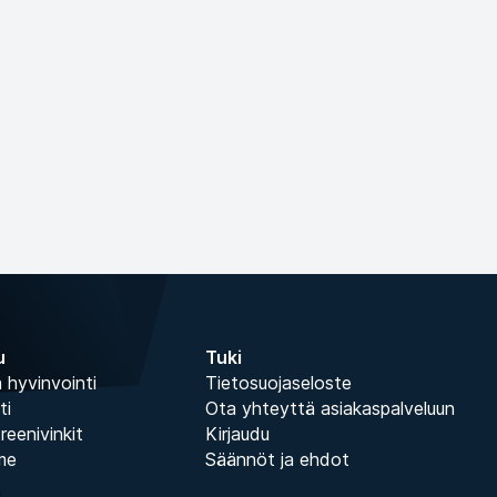
u
Tuki
 hyvinvointi
Tietosuojaseloste
ti
Ota yhteyttä asiakaspalveluun
treenivinkit
Kirjaudu
me
Säännöt ja ehdot