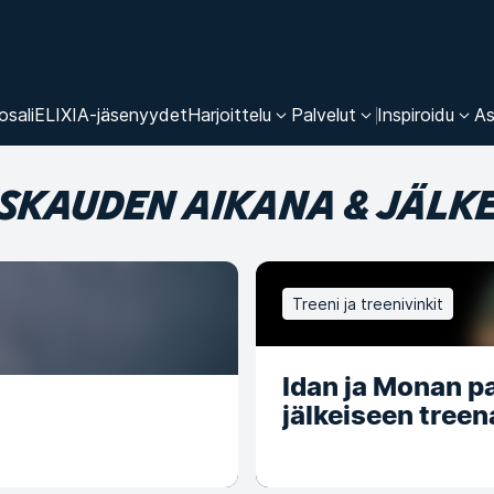
osali
ELIXIA-jäsenyydet
Harjoittelu
Palvelut
Inspiroidu
As
SKAUDEN AIKANA & JÄLK
Treeni ja treenivinkit
Idan ja Monan p
jälkeiseen tree