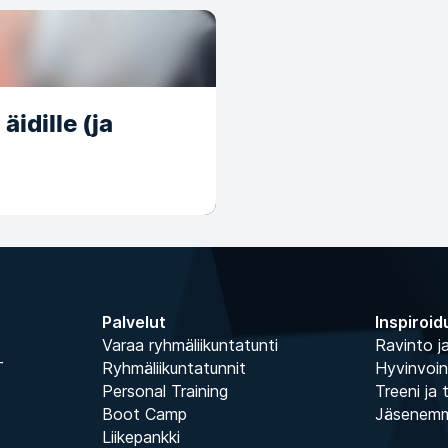
idille (ja
Palvelut
Inspiroid
Varaa ryhmäliikuntatunti
Ravinto ja
T
Ryhmäliikuntatunnit
Hyvinvoin
Personal Training
Treeni ja 
Boot Camp
Jäsenem
Liikepankki