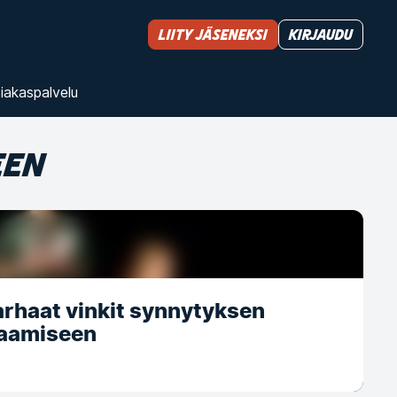
Liity jäseneksi
Kirjaudu
iakas­palvelu
EEN
arhaat vinkit synnytyksen
naamiseen