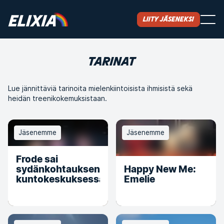
Liity jäseneksi
TARINAT
Lue jännittäviä tarinoita mielenkiintoisista ihmisistä sekä
heidän treenikokemuksistaan.
Jäsenemme
Jäsenemme
Frode sai
sydänkohtauksen
Happy New Me:
kuntokeskuksessa
Emelie