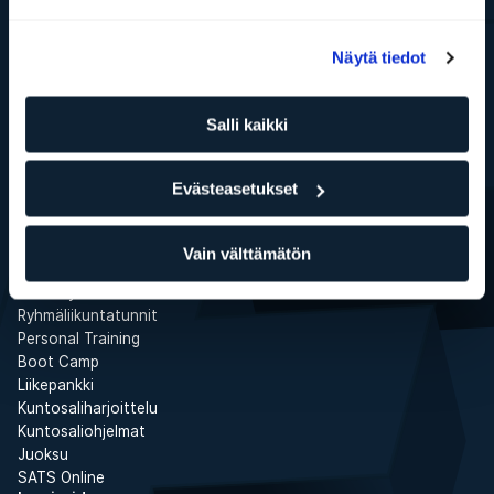
ELIXIA
Näytä tiedot
Tämä on SATS Group
ELIXIA YRITYSPALVELUT
Töihin ELIXIAlle
Salli kaikki
Media
ELIXIA Rewards
Investor
Evästeasetukset
WhistleBlower
Kuntokeskukset
Etsimme liiketiloja
Vain välttämätön
Palvelut
Varaa ryhmäliikuntatunti
Ryhmäliikuntatunnit
Personal Training
Boot Camp
Liikepankki
Kuntosaliharjoittelu
Kuntosaliohjelmat
Juoksu
SATS Online