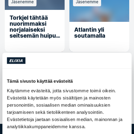
Jäsenemme
Jäsenemme
Torkjel tähtää
nuorimmaksi
norjalaiseksi
Atlantin yli
seitsemän huipun
soutamalla
valloittajaksi
Jäsenemme
Jäsenemme
Torkjel – nuorin
Tämä sivusto käyttää evästeitä
Everestille
Käytämme evästeitä, jotta sivustomme toimii oikein.
kiivennyt
Torkjel pakkaa
norjalainen
Everestille
Evästeitä käytetään myös sisältöjen ja mainosten
personointiin, sosiaalisen median ominaisuuksien
tarjoamiseen sekä tietoliikenteen analysointiin.
Evästetietoja jaetaan sosiaalisen median, mainonnan ja
analytiikkakumppaneidemme kanssa.