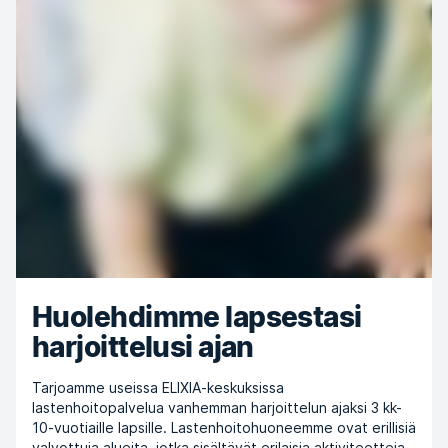
Huolehdimme lapsestasi
harjoittelusi ajan
Tarjoamme useissa ELIXIA-keskuksissa
lastenhoitopalvelua vanhemman harjoittelun ajaksi 3 kk-
10-vuotiaille lapsille. Lastenhoitohuoneemme ovat erillisiä
valvottuja alueita, jotka sisältävät erilaisia aktiviteetteja