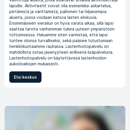
lapsille. Aktiviteetit voivat olla esimerkiksi askartelua,
piirtämistä ja värittämistä, pallomeri tai hiljaisempia
alueita, joissa voidaan katsoa lasten elokuvia.
Ensimmäiseen vierailun on hyvä varata aikaa, sillä lapsi
saattaa tarvita vanhemman tukea uuteen ympäristöön
tottumisessa. Haluamme siten varmistaa, että lapsi
tuntee olonsa turvalliseksi, sekä pääsee tutustumaan
henkilökuntaamme rauhassa. Lastenhoitopalvelu on
mahdollista ostaa jäsenyyteen erillisenä lisäpalveluna.
Lastenhoitopalvelu on käytettävissä lastenhoidon
aukioloaikojen mukaisesti.
Etsi keskus