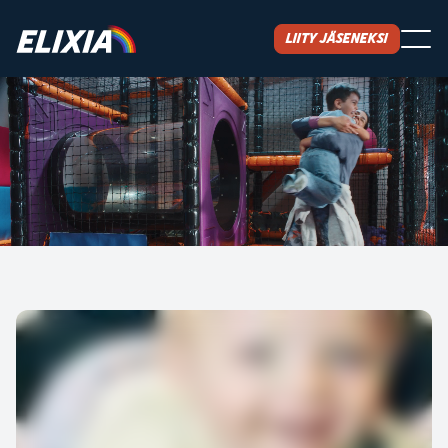
Liity jäseneksi
LASTENHOITO
Tervetuloa lastenhoitoon! ELIXIAn lastenhoitopalvelut
helpottavat vanhempien arkea ja ajan löytämistä
liikunnalle.