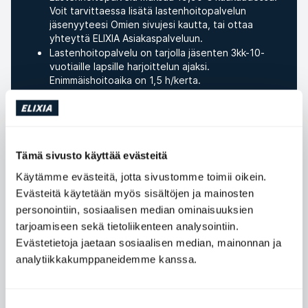
Voit tarvittaessa lisätä lastenhoitopalvelun
jäsenyyteesi Omien sivujesi kautta, tai ottaa
yhteyttä ELIXIA Asiakaspalveluun.
Lastenhoitopalvelu on tarjolla jäsenten 3kk-10-
vuotiaille lapsille harjoittelun ajaksi.
Enimmäishoitoaika on 1,5 h/kerta.
ELIXIA-keskusten omilta sivuilta löydät lisää tietoa
lastenhoitopalvelun aukioloajoista, sekä siitä, missä
keskuksissa palvelua tarjotaan.
Lastenhoitoon ei ole mahdollista varata paikkaa
etukäteen. Varaathan tarpeeksi aikaa tuodessasi
Tämä sivusto käyttää evästeitä
lasta hoitoon ilmoittautumista varten.
Käytämme evästeitä, jotta sivustomme toimii oikein.
Lue lastenhoidon säännöt ennen ensimmäistä
vierailuanne.
Evästeitä käytetään myös sisältöjen ja mainosten
personointiin, sosiaalisen median ominaisuuksien
tarjoamiseen sekä tietoliikenteen analysointiin.
Evästetietoja jaetaan sosiaalisen median, mainonnan ja
analytiikkakumppaneidemme kanssa.