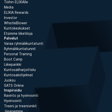
Töihin ELIXIAlle
Media
ELIXIA Rewards
Investor
WhistleBlower
Kuntokeskukset
Etsimme liiketiloja
Palvelut
Varaa ryhmäliikuntatunti
Ryhmäliikuntatunnit
Personal Training
Boot Camp
Liikepankki
Kuntosaliharjoittelu
Kuntosaliohjelmat
Juoksu
SATS Online
Inspiroidu
Ravinto ja hyvinvointi
Hyvinvointi
Treeni ja treenivinkit
Jäsenemme