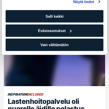
Näytä tiedot
Salli kaikki
Evästeasetukset
Vain välttämätön
INSPIRATION
INCLUDED
Lastenhoitopalvelu oli
nuorelle äidille pelastus