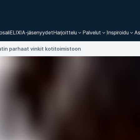
osali
ELIXIA-jäsenyydet
Harjoittelu
Palvelut
Inspiroidu
As
tin parhaat vinkit kotitoimistoon