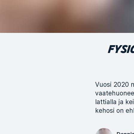
FYSI
Vuosi 2020 mu
vaatehuonees
lattialla ja 
kehosi on ehk