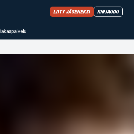
Liity jäseneksi
Kirjaudu
iakas­palvelu