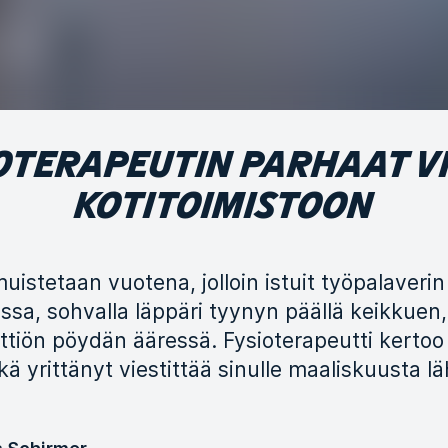
OTERAPEUTIN PARHAAT V
KOTITOIMISTOON
istetaan vuotena, jolloin istuit työpalaverin
sa, sohvalla läppäri tyynyn päällä keikkuen
keittiön pöydän ääressä. Fysioterapeutti kertoo
ä yrittänyt viestittää sinulle maaliskuusta lä