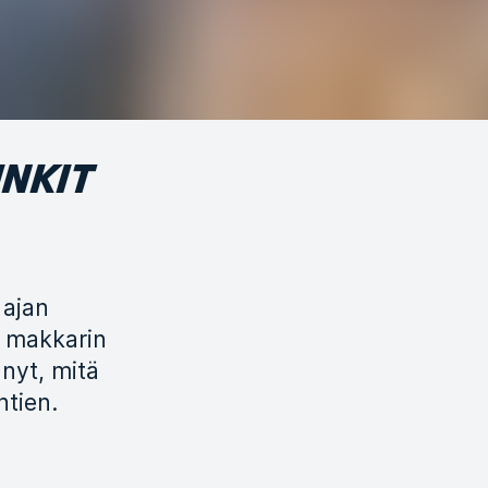
INKIT
 ajan
, makkarin
 nyt, mitä
htien.