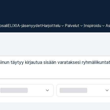
osali
ELIXIA-jäsenyydet
Harjoittelu
Palvelut
Inspiroidu
As
Sinun täytyy kirjautua sisään varataksesi ryhmäliikuntat