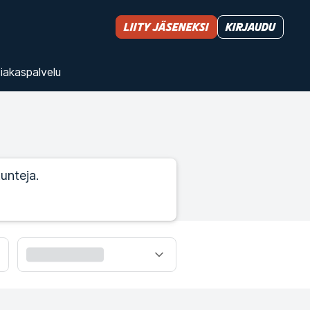
Liity jäseneksi
Kirjaudu
iakas­palvelu
unteja.