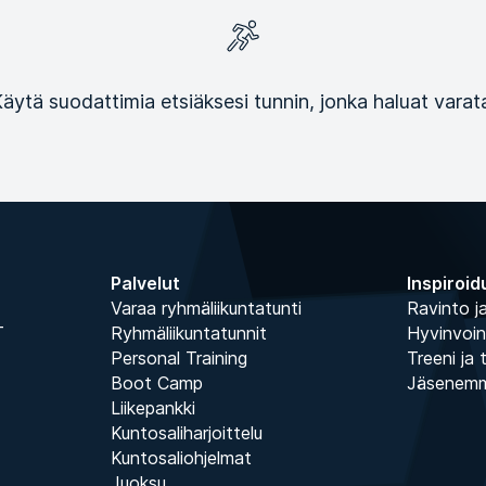
äytä suodattimia etsiäksesi tunnin, jonka haluat varat
Palvelut
Inspiroid
Varaa ryhmäliikuntatunti
Ravinto ja
T
Ryhmäliikuntatunnit
Hyvinvoin
Personal Training
Treeni ja 
Boot Camp
Jäsenem
Liikepankki
Kuntosaliharjoittelu
Kuntosaliohjelmat
Juoksu