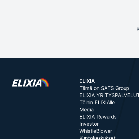
K
ELIXIA
Tämä on SATS Group
ELIXIA YRITYSPALVELU
Töihin ELIXIAlle
Media
ELIXIA Rewards
Investor
WhistleBlower
Kuntokeskukset