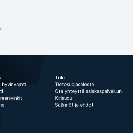
a.
u
Tuki
 hyvinvointi
Tietosuojaseloste
ti
Ota yhteyttä asiakaspalveluun
treenivinkit
Kirjaudu
me
Säännöt ja ehdot