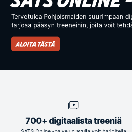
Tervetuloa Pohjoismaiden suurimpaan digi
tarjoaa pääsyn treeneihin, joita voit tehdä
Aloita tästä
700+ digitaalista treeniä
SATS Online -palvelun avulla voit harjoitella