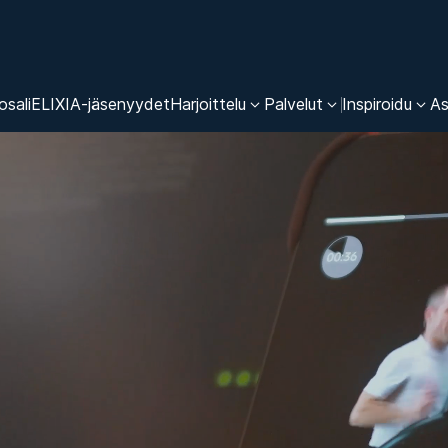
osali
ELIXIA-jäsenyydet
Harjoittelu
Palvelut
Inspiroidu
As