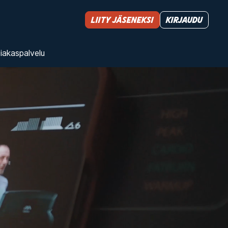
Liity jäseneksi
Kirjaudu
iakas­palvelu