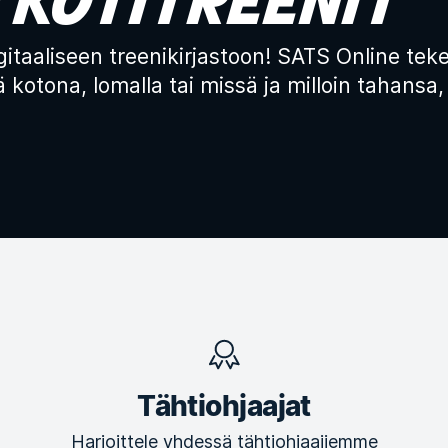
taaliseen treenikirjastoon! SATS Online teke
 kotona, lomalla tai missä ja milloin tahansa, 
Tähtiohjaajat
Harjoittele yhdessä tähtiohjaajiemme