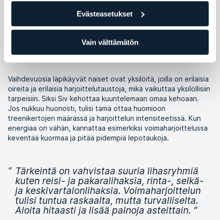
jolloin monet kokevat kuumia aaltoja ja
Evästeasetukset
muita oireita, jotka usein johtavat huonoon
uneen. Heikentynyt unenlaatu puolestaan
vähentää energiatasoja ja heikentää
Vain välttämätön
harjoittelun laatua.
”
Vaihdevuosia läpikäyvät naiset ovat yksilöitä, joilla on erilaisia
oireita ja erilaisia harjoittelutaustoja, mikä vaikuttaa yksilöllisiin
tarpeisiin. Siksi Siv kehottaa kuuntelemaan omaa kehoaan.
Jos nukkuu huonosti, tulisi tämä ottaa huomioon
treenikertojen määrässä ja harjoittelun intensiteetissä. Kun
energiaa on vähän, kannattaa esimerkiksi voimaharjoittelussa
keventää kuormaa ja pitää pidempiä lepotaukoja.
“
Tärkeintä on vahvistaa suuria lihasryhmiä
kuten reisi- ja pakaralihaksia, rinta-, selkä-
ja keskivartalonlihaksia. Voimaharjoittelun
tulisi tuntua raskaalta, mutta turvalliselta.
Aloita hitaasti ja lisää painoja asteittain.
”