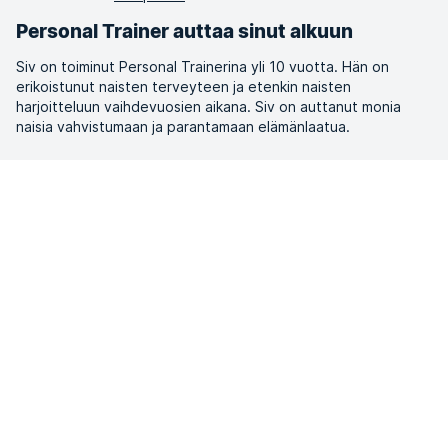
Personal Trainer auttaa sinut alkuun
Siv on toiminut Personal Trainerina yli 10 vuotta. Hän on
erikoistunut naisten terveyteen ja etenkin naisten
harjoitteluun vaihdevuosien aikana. Siv on auttanut monia
naisia vahvistumaan ja parantamaan elämänlaatua.
“
Personal Trainerina meidän tehtävämme on
auttaa sinua saamaan harjoittelusta
säännöllistä ja järkevää oma lähtötasosi ja
tarpeesi huomioiden. Jokainen yksilö on
erilainen, ja yhdessä löydämme keinot, jotka
sopivat sinulle parhaiten. Personal
Trainerina minulle on tärkeintä auttaa hyvän
treenirutiinin luomisessa: löytää tapa liikkua,
joka on sekä mielekästä että antaa myös
haastetta. Saavutusten ja edistymisen
myötä on mahdollista kokea onnistumisen
tunteita ja parantaa elämänlaatua.
”