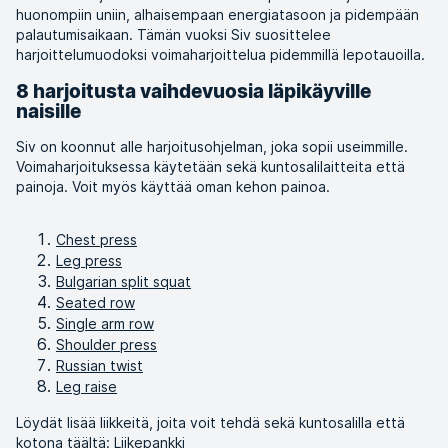
huonompiin uniin, alhaisempaan energiatasoon ja pidempään
palautumisaikaan. Tämän vuoksi Siv suosittelee
harjoittelumuodoksi voimaharjoittelua pidemmillä lepotauoilla.
8 harjoitusta vaihdevuosia läpikäyville
naisille
Siv on koonnut alle harjoitusohjelman, joka sopii useimmille.
Voimaharjoituksessa käytetään sekä kuntosalilaitteita että
painoja. Voit myös käyttää oman kehon painoa.
Chest press
Leg press
Bulgarian split squat
Seated row
Single arm row
Shoulder press
Russian twist
Leg raise
Löydät lisää liikkeitä, joita voit tehdä sekä kuntosalilla että
kotona täältä:
Liikepankki