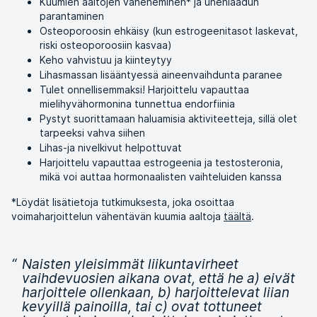
Kuumien aaltojen väheneminen* ja unenlaadun
parantaminen
Osteoporoosin ehkäisy (kun estrogeenitasot laskevat,
riski osteoporoosiin kasvaa)
Keho vahvistuu ja kiinteytyy
Lihasmassan lisääntyessä aineenvaihdunta paranee
Tulet onnellisemmaksi! Harjoittelu vapauttaa
mielihyvähormonina tunnettua endorfiinia
Pystyt suorittamaan haluamisia aktiviteetteja, sillä olet
tarpeeksi vahva siihen
Lihas-ja nivelkivut helpottuvat
Harjoittelu vapauttaa estrogeenia ja testosteronia,
mikä voi auttaa hormonaalisten vaihteluiden kanssa
*Löydät lisätietoja tutkimuksesta, joka osoittaa
voimaharjoittelun vähentävän kuumia aaltoja
täältä
.
“
Naisten yleisimmät liikuntavirheet
vaihdevuosien aikana ovat, että he a) eivät
harjoittele ollenkaan, b) harjoittelevat liian
kevyillä painoilla, tai c) ovat tottuneet