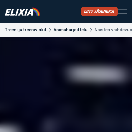
Liity jäseneksi
Treeni ja treenivinkit
Voimaharjoittelu
Naisten vaihdevuod