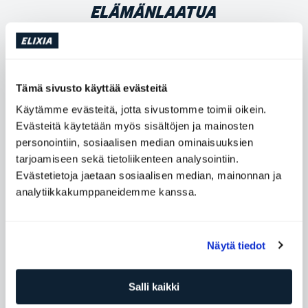
ELÄMÄNLAATUA
Sivillä on laaja kokemus Personal Trainerin työstä.
Lisäksi hän on erikoistunut naisten terveyteen ja
Tämä sivusto käyttää evästeitä
vaihdevuosiin. Tässä artikkelissa Siv kertoo, miksi
harjoittelu vaihdevuosien aikana on tärkeää.
Käytämme evästeitä, jotta sivustomme toimii oikein.
Evästeitä käytetään myös sisältöjen ja mainosten
personointiin, sosiaalisen median ominaisuuksien
tarjoamiseen sekä tietoliikenteen analysointiin.
Kategoria
Treeni ja treenivinkit
Evästetietoja jaetaan sosiaalisen median, mainonnan ja
analytiikkakumppaneidemme kanssa.
Kuinka harjoitella vaihdevuosien aikana?
Vaihdevuosien aikana naisen kehossa tapahtuu muutoksia,
jotka voivat vaikuttaa energiatasoihin ja harjoitteluun. Siv
Näytä tiedot
korostaa harjoittelun mukauttamisen tärkeyttä.
Salli kaikki
“
Estrogeeni- ja testosteronitasot laskevat,