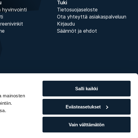
u
Tuki
 hyvinvointi
Tietosuojaseloste
ti
Ota yhteyttä asiakaspalveluun
treenivinkit
Kirjaudu
me
Säännöt ja ehdot
Salli kaikki
ja mainosten
ntiin.
Evästeasetukset
sa.
Vain välttämätön
014 - 2026 • Näin käsittelemme
evästeitä
ja
henkilötietoja
.