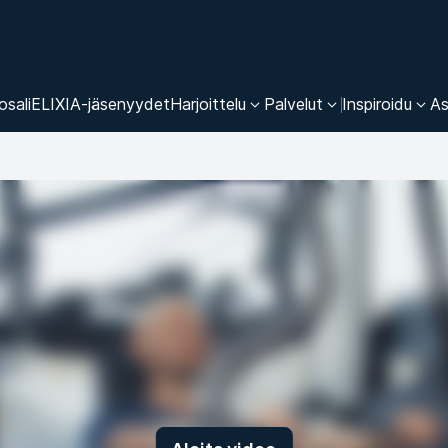
osali
ELIXIA-jäsenyydet
Harjoittelu
Palvelut
Inspiroidu
As