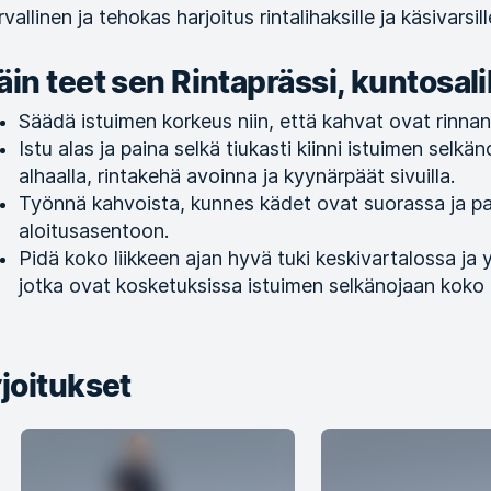
vallinen ja tehokas harjoitus rintalihaksille ja käsivarsill
äin teet sen Rintaprässi, kuntosali
Säädä istuimen korkeus niin, että kahvat ovat rinnan
Istu alas ja paina selkä tiukasti kiinni istuimen selkä
alhaalla, rintakehä avoinna ja kyynärpäät sivuilla.
Työnnä kahvoista, kunnes kädet ovat suorassa ja pala
aloitusasentoon.
Pidä koko liikkeen ajan hyvä tuki keskivartalossa ja 
jotka ovat kosketuksissa istuimen selkänojaan koko l
joitukset