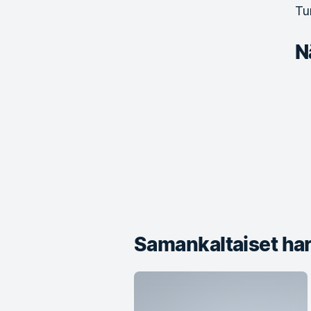
Tur
N
Samankaltaiset har