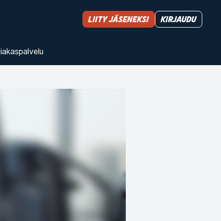
Liity jäseneksi
Kirjaudu
iakas­palvelu