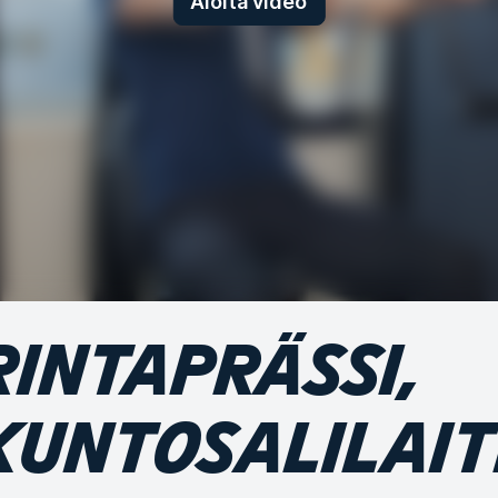
Aloita video
RINTAPRÄSSI,
KUNTOSALILAIT