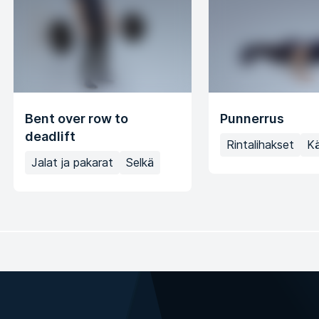
Bent over row to
Punnerrus
deadlift
Rintalihakset
K
Jalat ja pakarat
Selkä