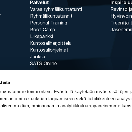
Palvelut
Inspiroid
Varaa ryhmäliikuntatunti
Ravinto ja
T
Ryhmäliikuntatunnit
Hyvinvoin
Personal Training
Treeni ja 
Boot Camp
Jäsenem
Liikepankki
Kuntosaliharjoittelu
Kuntosaliohjelmat
Juoksu
SATS Online
teitä
 sivustomme toimii oikein. Evästeitä käytetään myös sisältöjen 
 median ominaisuuksien tarjoamiseen sekä tietoliikenteen analysoi
iaalisen median, mainonnan ja analytiikkakumppaneidemme kans
Copyright © ELIXIA 2