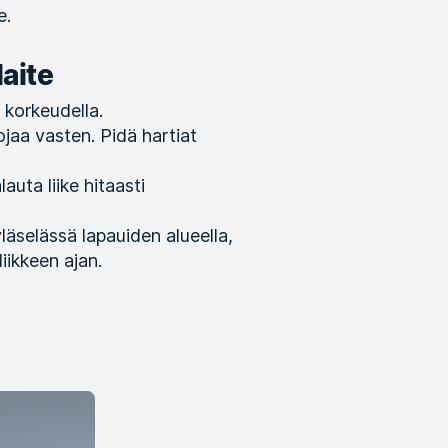
e.
laite
 korkeudella.
nojaa vasten. Pidä hartiat
uta liike hitaasti
yläselässä lapauiden alueella,
iikkeen ajan.