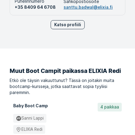
Puhelinnumero
Sähköpostiosoite
+35 8409 64 6708
santtu.badwal@elixia.fi
Katso profiili
Muut Boot Campit paikassa ELIXIA Redi
Etkö ole täysin vakuuttunut? Tässä on joitakin muita
bootcamp-kursseja, jotka saattavat sopia tyyliisi
paremmin.
Baby Boot Camp
4 paikkaa
Sanni Lappi
ELIXIA Redi