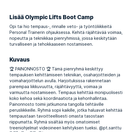
Lisää Olympic Lifts Boot Camp
Opi tai hio tempaus-, rinnalle veto- ja työntöliikkeitä
Personal Trainerin ohjauksessa. Kehitä räjähtävää voimaa,
nopeutta ja tekniikkaa pienryhmissä, joissa keskitytään
turvalliseen ja tehokkaaseen nostamiseen.
Kuvaus
🏆 PAINONNOSTO 🏆 Tämä pienryhmä keskittyy
tempauksen kehittämiseen tekniikan, osaharjoitteiden ja
voimaharjoittelun avulla. Harjoituksissa rakennetaan
parempaa liikkuvuutta, räjähtävyyttä, voimaa ja
varmuutta nostamiseen. Tempaus kehittää monipuolisesti
koko kehoa sekä koordinaatiota ja kehonhallintaa.
Painonnosto toimii jatkumona tangolla tehtäville
perusliikkeille. Ryhmä sopii kaikille, jotka haluavat kehittää
tempaustaan tavoitteellisesti omasta tasostaan
riippumatta. Ryhmä sisältää myös omatoimiset
treeniohjelmat videoineen kehityksen tueksi. @pt.santtu