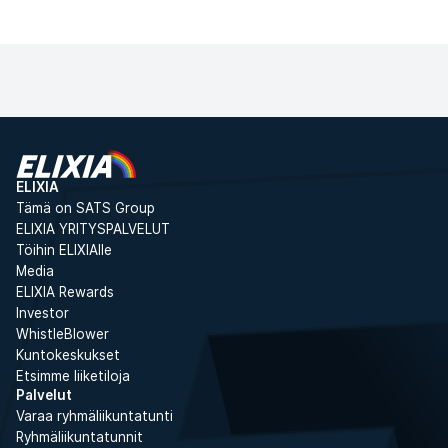
Jäsenten hinta
304,90 €
Ilmoittaudu
Ei-jäsenten hinta
353,90 €
ELIXIA
Tämä on SATS Group
ELIXIA YRITYSPALVELUT
Töihin ELIXIAlle
Media
ELIXIA Rewards
Investor
WhistleBlower
Kuntokeskukset
Etsimme liiketiloja
Palvelut
Varaa ryhmäliikuntatunti
Ryhmäliikuntatunnit