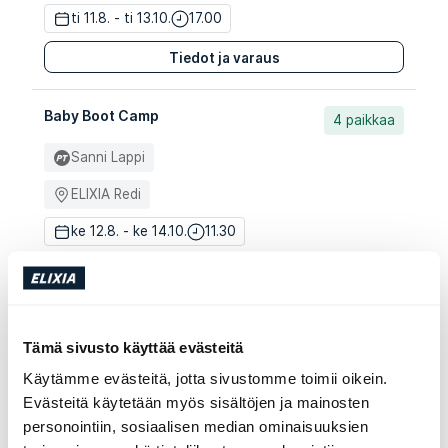
ti 11.8. - ti 13.10.
17.00
Tiedot ja varaus
Baby Boot Camp
4 paikkaa
Sanni Lappi
ELIXIA Redi
ke 12.8. - ke 14.10.
11.30
Tiedot ja varaus
Strength Boot Camp
3 paikkaa
Tämä sivusto käyttää evästeitä
Santtu Badwal
Käytämme evästeitä, jotta sivustomme toimii oikein.
Evästeitä käytetään myös sisältöjen ja mainosten
ELIXIA Redi
personointiin, sosiaalisen median ominaisuuksien
ma 17.8. - ma 19.10.
16.30