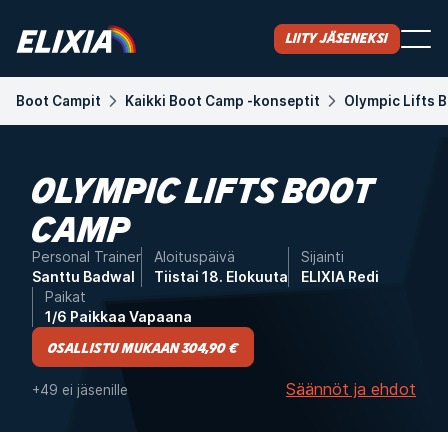
Liity jäseneksi
Boot Campit
Kaikki Boot Camp -konseptit
Olympic Lifts 
OLYMPIC LIFTS BOOT
CAMP
Personal Trainer
Aloituspäivä
Sijainti
Santtu Badwal
Tiistai 18. Elokuuta
ELIXIA Redi
Paikat
1/6 Paikkaa Vapaana
Osallistu mukaan 304,90 €
Säännöt ja ehdot
+49 ei jäsenille