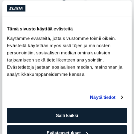
10:00
Performance Hyrox
60
min
w/ Eetu Viirumäki
Lielahti
Tämä sivusto käyttää evästeitä
Käytämme evästeitä, jotta sivustomme toimii oikein.
Varaa
Evästeitä käytetään myös sisältöjen ja mainosten
personointiin, sosiaalisen median ominaisuuksien
tarjoamiseen sekä tietoliikenteen analysointiin.
Alkavat Boot Campit
Evästetietoja jaetaan sosiaalisen median, mainonnan ja
analytiikkakumppaneidemme kanssa.
Strength Boot Camp
4 paikkaa
Eetu Viirumäki
Näytä tiedot
ELIXIA Lielahti
ti 1.9. - ti 3.11.
18.00
Salli kaikki
Tiedot ja varaus
Evästeasetukset