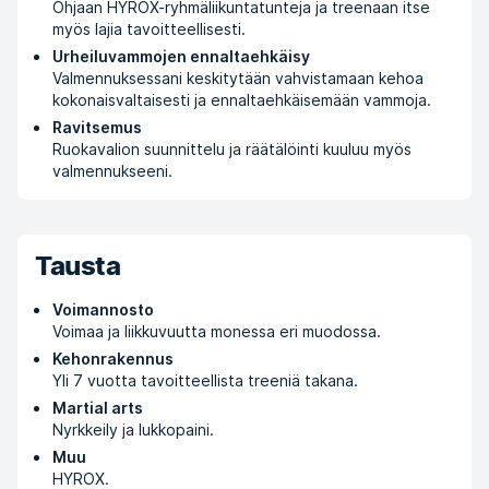
Ohjaan HYROX-ryhmäliikuntatunteja ja treenaan itse
myös lajia tavoitteellisesti.
Urheiluvammojen ennaltaehkäisy
Valmennuksessani keskitytään vahvistamaan kehoa
kokonaisvaltaisesti ja ennaltaehkäisemään vammoja.
Ravitsemus
Ruokavalion suunnittelu ja räätälöinti kuuluu myös
valmennukseeni.
Tausta
Voimannosto
Voimaa ja liikkuvuutta monessa eri muodossa.
Kehonrakennus
Yli 7 vuotta tavoitteellista treeniä takana.
Martial arts
Nyrkkeily ja lukkopaini.
Muu
HYROX.