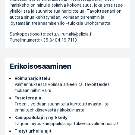
ihmiskeho on minulle toimiva kokonaisuus, joka ansaitsee
yksilöllistä ja suunniteltua harjoittelua. Tavoitteenani on
auttaa sinua kehittymään, voimaan paremmin ja
löytämään treenaamisen ilo -tuloksia unohtamatta!
Sähköpostiosoite:
eetu.viirumaki@elixia.fi
Puhelinnumero:
+35 8404 16 7113
Erikoisosaaminen
Voimaharjoittelu
Valmennuksesta voimaa arkeen tai tavoitteidesi
mukaan mihin vain!
Fysioterapia
Treenit voidaan suunnitella kuntouttavasta- tai
ennaltaehkäisevästä näkökulmasta.
Kamppailulajit / nyrkkeily
Tarjoan myös kamppailulajeja tukevaa valmennusta!
Tietyt urheilulajit