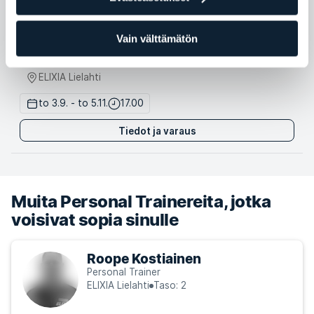
Strength Boot Camp
3 paikkaa
Vain välttämätön
Eetu Viirumäki
ELIXIA Lielahti
to 3.9. - to 5.11.
17.00
Tiedot ja varaus
Muita Personal Trainereita, jotka
voisivat sopia sinulle
Roope Kostiainen
Personal Trainer
ELIXIA Lielahti
Taso: 2