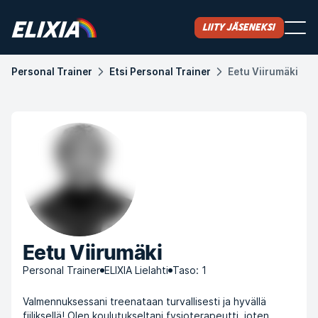
Liity jäseneksi
Personal Trainer
Etsi Personal Trainer
Eetu Viirumäki
Eetu Viirumäki
Personal Trainer
ELIXIA Lielahti
Taso: 1
Valmennuksessani treenataan turvallisesti ja hyvällä
fiiliksellä! Olen koulutukseltani fysioterapeutti, joten