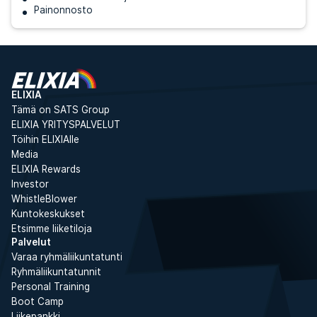
Painonnosto
ELIXIA
Tämä on SATS Group
ELIXIA YRITYSPALVELUT
Töihin ELIXIAlle
Media
ELIXIA Rewards
Investor
WhistleBlower
Kuntokeskukset
Etsimme liiketiloja
Palvelut
Varaa ryhmäliikuntatunti
Ryhmäliikuntatunnit
Personal Training
Boot Camp
Liikepankki