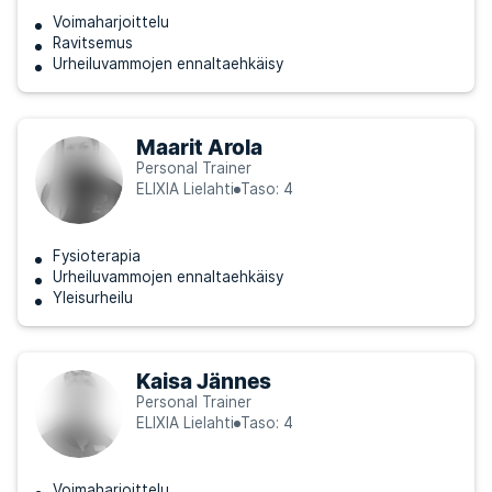
Voimaharjoittelu
Ravitsemus
Urheiluvammojen ennaltaehkäisy
Maarit Arola
Personal Trainer
ELIXIA Lielahti
Taso: 4
Fysioterapia
Urheiluvammojen ennaltaehkäisy
Yleisurheilu
Kaisa Jännes
Personal Trainer
ELIXIA Lielahti
Taso: 4
Voimaharjoittelu