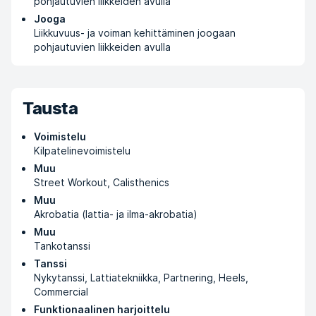
pohjautuvien liikkeiden avulla
Jooga
Liikkuvuus- ja voiman kehittäminen joogaan
pohjautuvien liikkeiden avulla
Tausta
Voimistelu
Kilpatelinevoimistelu
Muu
Street Workout, Calisthenics
Muu
Akrobatia (lattia- ja ilma-akrobatia)
Muu
Tankotanssi
Tanssi
Nykytanssi, Lattiatekniikka, Partnering, Heels,
Commercial
Funktionaalinen harjoittelu