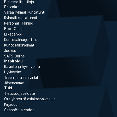
Etsimme liiketiloja
Palvelut
Varaa ryhmäliikuntatunti
Ryhmäliikuntatunnit
Personal Training
Boot Camp
Liikepankki
Kuntosaliharjoittelu
Kuntosaliohjelmat
Juoksu
SATS Online
Inspiroidu
Ravinto ja hyvinvointi
Hyvinvointi
Treeni ja treenivinkit
Jäsenemme
Tuki
Tietosuojaseloste
Ota yhteyttä asiakaspalveluun
Kirjaudu
Säännöt ja ehdot