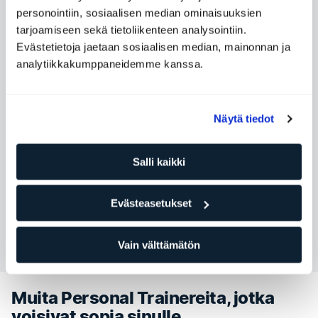
Saatavilla olevat ajat
personointiin, sosiaalisen median ominaisuuksien
tarjoamiseen sekä tietoliikenteen analysointiin.
Maanantai
09:00 - 17:00
Evästetietoja jaetaan sosiaalisen median, mainonnan ja
analytiikkakumppaneidemme kanssa.
Tiistai
08:30 - 16:30
Keskiviikko
10:00 - 15:30
Torstai
Ei saatavilla
Näytä tiedot
Perjantai
Ei saatavilla
Lauantai
Ei saatavilla
Salli kaikki
Sunnuntai
Ei saatavilla
Evästeasetukset
Ota yhteyttä Noora Kaijanen
Vain välttämätön
Muita Personal Trainereita, jotka
voisivat sopia sinulle