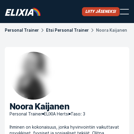
Liity jäseneksi
Personal Trainer
Etsi Personal Trainer
Noora Kaijanen
Noora Kaijanen
Personal Trainer
ELIXIA Hertsi
Taso: 3
Ihminen on kokonaisuus, jonka hyvinvointiin vaikuttavat
psyykkiset, fyysiset ja sosiaaliset tekijät. Olitpa