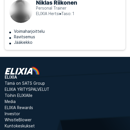
Niklas Riikonen
Personal Trainer
ELIXIA Hertsi
Taso: 1
Voimaharjoittelu
Ravitsemus
Jääkiekko
ELIXIA
Tämä on SATS Group
ELIXIA YRITYSPALVELUT
Töihin ELIXIAlle
Media
ELIXIA Rewards
Investor
WhistleBlower
Kuntokeskukset