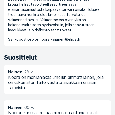
kilpaurheilija, tavoitteellisesti treenaava,
elämäntapamuutosta kaipaava tai vain omaksi ilokseen
treenaava henkilö olet lämpimästi tervetullut
valmennettavaksi. Valmentaessa pyrin yksilön
kokonaisvaltaiseen hyvinvointiin, jolla saavutetaan
laadukkaat ja pitkäkestoiset tulokset.
Sähköpostiosoite:
noora.kaijanen@elixia.fi
Suosittelut
Nainen
28 v.
Noora on monilahjakas urheilun ammattilainen, jolla
on uskomaton taito vastata asiakkaan erilaisiin
tarpeisiin.
Nainen
60 v.
Nooran kanssa treenaaminen on antanut minulle