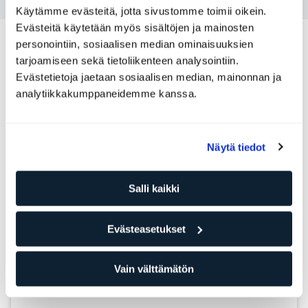
Käytämme evästeitä, jotta sivustomme toimii oikein.
Evästeitä käytetään myös sisältöjen ja mainosten
Muita Personal Trainereita, jotka
personointiin, sosiaalisen median ominaisuuksien
voisivat sopia sinulle
tarjoamiseen sekä tietoliikenteen analysointiin.
Evästetietoja jaetaan sosiaalisen median, mainonnan ja
analytiikkakumppaneidemme kanssa.
Leena Turkki
Personal Trainer
ELIXIA Hertsi
Taso: 1
Näytä tiedot
Voimaharjoittelu
Valmennus
Salli kaikki
Ravitsemus
Evästeasetukset
Noora Kaijanen
Personal Trainer
Vain välttämätön
ELIXIA Hertsi
Taso: 3