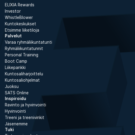
ELIXIA Rewards
Investor
WhistleBlower
Kuntokeskukset
Etsimme liiketiloja
Palvelut
Varaa ryhmäliikuntatunti
Ryhmäliikuntatunnit
Personal Training
Boot Camp
Liikepankki
Kuntosaliharjoittelu
Kuntosaliohjelmat
Juoksu
SATS Online
Inspiroidu
Ravinto ja hyvinvointi
Hyvinvointi
Treeni ja treenivinkit
Jäsenemme
Tuki