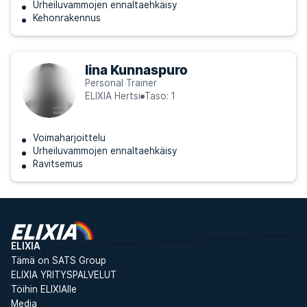
Urheiluvammojen ennaltaehkäisy
Kehonrakennus
Iina Kunnaspuro
Personal Trainer
ELIXIA Hertsi
Taso: 1
Voimaharjoittelu
Urheiluvammojen ennaltaehkäisy
Ravitsemus
ELIXIA
Tämä on SATS Group
ELIXIA YRITYSPALVELUT
Töihin ELIXIAlle
Media