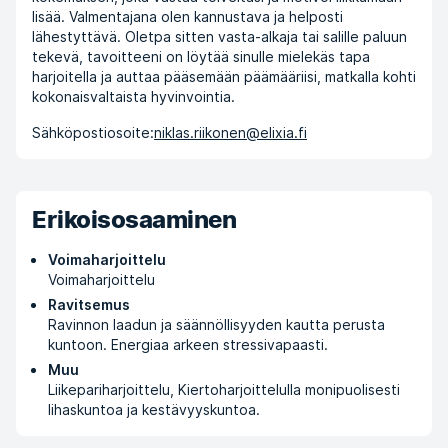
lisää. Valmentajana olen kannustava ja helposti
lähestyttävä. Oletpa sitten vasta-alkaja tai salille paluun
tekevä, tavoitteeni on löytää sinulle mielekäs tapa
harjoitella ja auttaa pääsemään päämääriisi, matkalla kohti
kokonaisvaltaista hyvinvointia.
Sähköpostiosoite:
niklas.riikonen@elixia.fi
Erikoisosaaminen
Voimaharjoittelu
Voimaharjoittelu
Ravitsemus
Ravinnon laadun ja säännöllisyyden kautta perusta
kuntoon. Energiaa arkeen stressivapaasti.
Muu
Liikepariharjoittelu, Kiertoharjoittelulla monipuolisesti
lihaskuntoa ja kestävyyskuntoa.