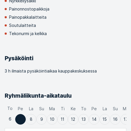
Nyrkkeilysäkki
Painonnostopaikkoja
Painopakkalaitteita
Soutulaitteita
Tekonurmi ja kelkka
Pysäköinti
3 h ilmaista pysäköintiaikaa kauppakeskuksessa
Ryhmäliikunta-aikataulu
To
Pe
La
Su
Ma
Ti
Ke
To
Pe
La
Su
Ma
6
7
8
9
10
11
12
13
14
15
16
17