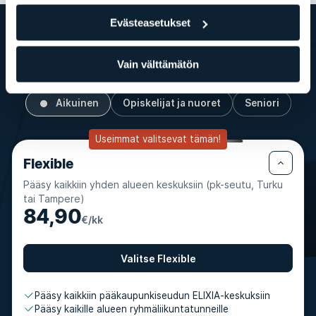
Evästeasetukset
Jäsenyytemme
Matkasi alkaa tästä
Vain välttämätön
Aikuinen
Opiskelijat ja nuoret
Seniori
Useimmat valitsevat tämän!
Flexible
Pääsy kaikkiin yhden alueen keskuksiin (pk-seutu, Turku
tai Tampere)
84,90
€/kk
Valitse Flexible
Pääsy kaikkiin pääkaupunkiseudun ELIXIA-keskuksiin
Pääsy kaikille alueen ryhmäliikuntatunneille