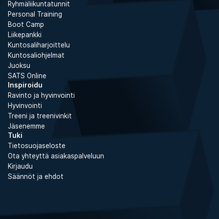
Ryhmäliikuntatunnit
Personal Training
Boot Camp
Liikepankki
Kuntosaliharjoittelu
Kuntosaliohjelmat
Juoksu
SATS Online
Inspiroidu
Ravinto ja hyvinvointi
Hyvinvointi
Treeni ja treenivinkit
Jäsenemme
Tuki
Tietosuojaseloste
Ota yhteyttä asiakaspalveluun
Kirjaudu
Säännöt ja ehdot