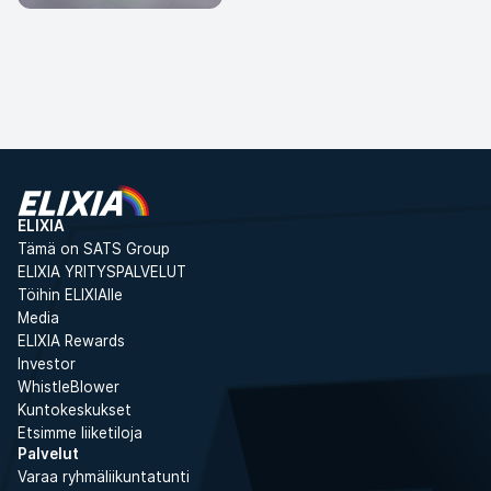
Aloita matkasi kohti hyvinvointia
Liity jäseneksi
💙
ELIXIA
Tämä on SATS Group
ELIXIA YRITYSPALVELUT
Töihin ELIXIAlle
Media
ELIXIA Rewards
Investor
WhistleBlower
Kuntokeskukset
Etsimme liiketiloja
Palvelut
Varaa ryhmäliikuntatunti