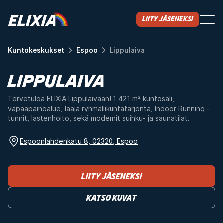
Liity jäseneksi
Kuntokeskukset
Espoo
Lippulaiva
LIPPULAIVA
Tervetuloa ELIXIA Lippulaivaan! 1 421 m² kuntosali,
vapaapainoalue, laaja ryhmäliikuntatarjonta, Indoor Running -
tunnit, lastenhoito, sekä modernit suihku- ja saunatilat.
Espoonlahdenkatu 8, 02320, Espoo
Liity jäseneksi
Katso kuvat