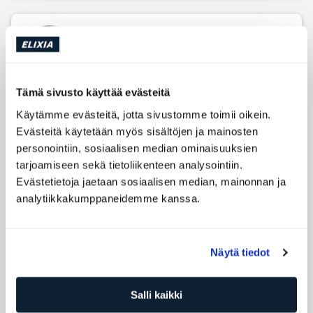
Sara Lehtola
Personal Trainer
ELIXIA Lippulaiva
Taso: 1
Tämä sivusto käyttää evästeitä
Urheiluvammojen ennaltaehkäisy
Käytämme evästeitä, jotta sivustomme toimii oikein.
Voimaharjoittelu
Valmennus
Evästeitä käytetään myös sisältöjen ja mainosten
personointiin, sosiaalisen median ominaisuuksien
tarjoamiseen sekä tietoliikenteen analysointiin.
Daniel Schuravleff
Evästetietoja jaetaan sosiaalisen median, mainonnan ja
Personal Trainer
analytiikkakumppaneidemme kanssa.
ELIXIA Lippulaiva
Taso: 4
Voimaharjoittelu
Näytä tiedot
Ikääntyvien liikunta
Funktionaalinen harjoittelu
Salli kaikki