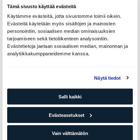
Tämä sivusto käyttää evästeitä
Strength Boot Camp
Käytämme evästeitä, jotta sivustomme toimii oikein.
5 paikkaa
Evästeitä käytetään myös sisältöjen ja mainosten
Netta Lintilä
personointiin, sosiaalisen median ominaisuuksien
tarjoamiseen sekä tietoliikenteen analysointiin.
ELIXIA Circus
Evästetietoja jaetaan sosiaalisen median, mainonnan ja
to 27.8. - to 29.10.
09.30
analytiikkakumppaneidemme kanssa.
Lisätietoja
Näytä tiedot
Strength Boot Camp
3 paikkaa
Milja Brander
Salli kaikki
ELIXIA Sörnäinen
Evästeasetukset
to 27.8. - to 29.10.
11.00
Lisätietoja
Vain välttämätön