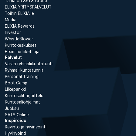
Tämä on SATS Group
ELIXIA YRITYSPALVELUT
Töihin ELIXIAlle
Media
ELIXIA Rewards
Investor
WhistleBlower
Kuntokeskukset
Etsimme liiketiloja
Palvelut
Varaa ryhmäliikuntatunti
Ryhmäliikuntatunnit
Personal Training
Boot Camp
Liikepankki
Kuntosaliharjoittelu
Kuntosaliohjelmat
Juoksu
SATS Online
Inspiroidu
Ravinto ja hyvinvointi
Hyvinvointi