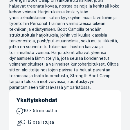
Strength Boot Camp on tarkoitettu kaikille, jotka
haluavat treenata kovaa, nostaa painoja ja kehittää koko
kehon voimaa. Harjoituksissa keskitytään
yhdistelmäliikkeisiin, kuten kyykkyihin, maastavetoihin ja
työntöihin Personal Trainerin varmistaessa oikean
tekniikan ja edistymisen. Boot Campilla tehdään
strukturoituja harjoituksia, joihin voi kuulua klassisia
tankonostoja, push/pull-muunnelmia, sekä muita liikkeitä,
jotka on suunniteltu tukemaan lihasten kasvua ja
toiminnallista voimaa. Harjoitukset alkavat yleensä
dynaamisella lämmittelyllä, jota seuraa kohdennetut
voimaharjoitukset ja valinnaiset kuntoharjoitukset. Olitpa
sitten aloittelija nostojen parissa tai haluat parantaa
tekniikkaa ja lisätä kuormitusta, Strength Boot Camp
tarjoaa tuloksia motivoivassa, suorituskyvyn
parantamiseen tähtäävässä ympäristössä.
Yksityiskohdat
10 x 55 minuuttia
3-12 osallistujaa