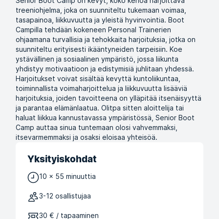
Senior Boot Camp on kevyt, koko kehoa harjoittava
treeniohjelma, joka on suunniteltu tukemaan voimaa,
tasapainoa, liikkuvuutta ja yleistä hyvinvointia. Boot
Campilla tehdään kokeneen Personal Trainerien
ohjaamana turvallisia ja tehokkaita harjoituksia, jotka on
suunniteltu erityisesti ikääntyneiden tarpeisiin. Koe
ystävällinen ja sosiaalinen ympäristö, jossa liikunta
yhdistyy motivaatioon ja edistymisiä juhlitaan yhdessä.
Harjoitukset voivat sisältää kevyttä kuntoliikuntaa,
toiminnallista voimaharjoittelua ja liikkuvuutta lisääviä
harjoituksia, joiden tavoitteena on ylläpitää itsenäisyyttä
ja parantaa elämänlaatua. Olitpa sitten aloittelija tai
haluat liikkua kannustavassa ympäristössä, Senior Boot
Camp auttaa sinua tuntemaan olosi vahvemmaksi,
itsevarmemmaksi ja osaksi eloisaa yhteisöä.
Yksityiskohdat
10 x 55 minuuttia
3-12 osallistujaa
30 € / tapaaminen