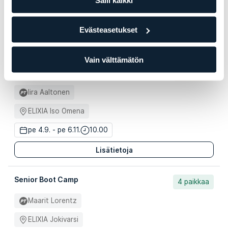
ELIXIA Circus
to 3.9. - to 5.11.
13.15
Evästeasetukset
Lisätietoja
Vain välttämätön
Senior Boot Camp
2 paikkaa
Iira Aaltonen
ELIXIA Iso Omena
pe 4.9. - pe 6.11.
10.00
Lisätietoja
Senior Boot Camp
4 paikkaa
Maarit Lorentz
ELIXIA Jokivarsi