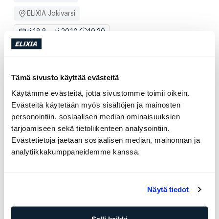
ELIXIA Jokivarsi
ti 18.8. - ti 20.10.
10.30
Lisätietoja
Tämä sivusto käyttää evästeitä
Senior Boot Camp
3 paikkaa
Käytämme evästeitä, jotta sivustomme toimii oikein.
Iira Aaltonen
Evästeitä käytetään myös sisältöjen ja mainosten
personointiin, sosiaalisen median ominaisuuksien
ELIXIA Iso Omena
tarjoamiseen sekä tietoliikenteen analysointiin.
ma 31.8. - ma 2.11.
09.00
Evästetietoja jaetaan sosiaalisen median, mainonnan ja
analytiikkakumppaneidemme kanssa.
Lisätietoja
Senior Boot Camp
4 paikkaa
Näytä tiedot
Katariina Wahlert
Salli kaikki