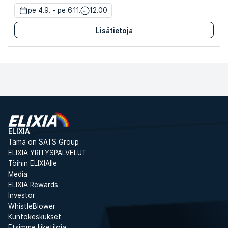
pe 4.9. - pe 6.11.
12.00
Lisätietoja
ELIXIA
Tämä on SATS Group
ELIXIA YRITYSPALVELUT
Töihin ELIXIAlle
Media
ELIXIA Rewards
Investor
WhistleBlower
Kuntokeskukset
Etsimme liiketiloja