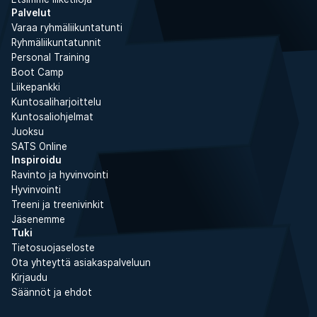
Palvelut
Varaa ryhmäliikuntatunti
Ryhmäliikuntatunnit
Personal Training
Boot Camp
Liikepankki
Kuntosaliharjoittelu
Kuntosaliohjelmat
Juoksu
SATS Online
Inspiroidu
Ravinto ja hyvinvointi
Hyvinvointi
Treeni ja treenivinkit
Jäsenemme
Tuki
Tietosuojaseloste
Ota yhteyttä asiakaspalveluun
Kirjaudu
Säännöt ja ehdot