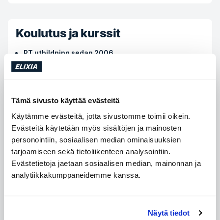
Koulutus ja kurssit
PT utbildning sedan 2006
DS
svensk klassisk massage sedan 2006
DS
Gravid/mamma träning sedan 2008
Tämä sivusto käyttää evästeitä
Mamma mage
Käytämme evästeitä, jotta sivustomme toimii oikein.
Power and performance
Evästeitä käytetään myös sisältöjen ja mainosten
AO performance
personointiin, sosiaalisen median ominaisuuksien
Procedos plattform 9 (3D träning)
tarjoamiseen sekä tietoliikenteen analysointiin.
AO performance
Evästetietoja jaetaan sosiaalisen median, mainonnan ja
stiffness weakness
---
analytiikkakumppaneidemme kanssa.
Osta tapaamisia
Näytä tiedot