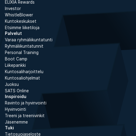
ELIXIA Rewards
Investor
WhistleBlower
Kuntokeskukset
Etsimme liiketiloja
Palvelut
Varaa ryhmäliikuntatunti
Ryhmäliikuntatunnit
Personal Training
Boot Camp
Liikepankki
Kuntosaliharjoittelu
Kuntosaliohjelmat
Juoksu
SATS Online
Inspiroidu
Ravinto ja hyvinvointi
Hyvinvointi
Treeni ja treenivinkit
Jäsenemme
Tuki
Tietosuojaseloste