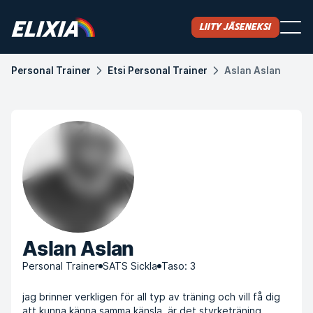
Liity jäseneksi
Personal Trainer
Etsi Personal Trainer
Aslan Aslan
Aslan Aslan
Personal Trainer
SATS Sickla
Taso: 3
jag brinner verkligen för all typ av träning och vill få dig
att kunna känna samma känsla. är det styrketräning,