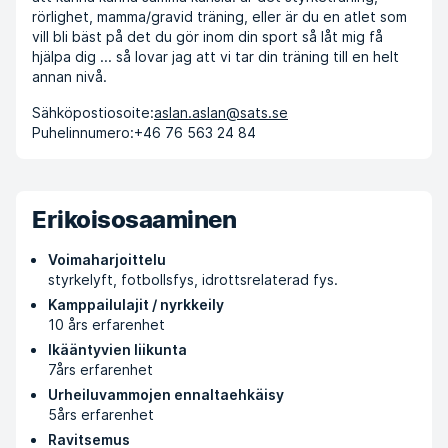
rörlighet, mamma/gravid träning, eller är du en atlet som
vill bli bäst på det du gör inom din sport så låt mig få
hjälpa dig ... så lovar jag att vi tar din träning till en helt
annan nivå.
Sähköpostiosoite:
aslan.aslan@sats.se
Puhelinnumero:
+46 76 563 24 84
Erikoisosaaminen
Voimaharjoittelu
styrkelyft, fotbollsfys, idrottsrelaterad fys.
Kamppailulajit / nyrkkeily
10 års erfarenhet
Ikääntyvien liikunta
7års erfarenhet
Urheiluvammojen ennaltaehkäisy
5års erfarenhet
Ravitsemus