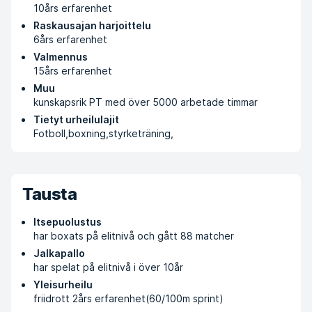
10års erfarenhet
Raskausajan harjoittelu
6års erfarenhet
Valmennus
15års erfarenhet
Muu
kunskapsrik PT med över 5000 arbetade timmar
Tietyt urheilulajit
Fotboll,boxning,styrketräning,
Tausta
Itsepuolustus
har boxats på elitnivå och gått 88 matcher
Jalkapallo
har spelat på elitnivå i över 10år
Yleisurheilu
friidrott 2års erfarenhet(60/100m sprint)