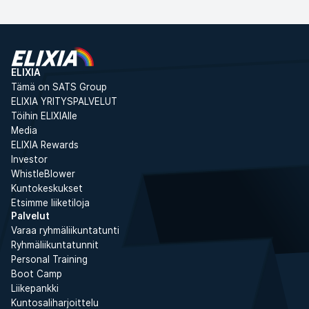
ELIXIA
Tämä on SATS Group
ELIXIA YRITYSPALVELUT
Töihin ELIXIAlle
Media
ELIXIA Rewards
Investor
WhistleBlower
Kuntokeskukset
Etsimme liiketiloja
Palvelut
Varaa ryhmäliikuntatunti
Ryhmäliikuntatunnit
Personal Training
Boot Camp
Liikepankki
Kuntosaliharjoittelu