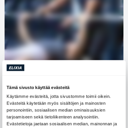
Tämä sivusto käyttää evästeitä
Käytämme evästeitä, jotta sivustomme toimii oikein.
Tule töihin ELIXIAlle
Evästeitä käytetään myös sisältöjen ja mainosten
personointiin, sosiaalisen median ominaisuuksien
Meillä
pääset osaksi ammattitaitoista ja energistä
tarjoamiseen sekä tietoliikenteen analysointiin.
työyhteisöä, jossa työskentelet motivoituneiden
Evästetietoja jaetaan sosiaalisen median, mainonnan ja
kollegoiden kanssa ja kohtaat monipuolisen joukon