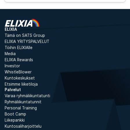
ELIXIA
Tämä on SATS Group
ELIXIA YRITYSPALVELUT
Töihin ELIXIAlle
Media
ELIXIA Rewards
Investor
WhistleBlower
Kuntokeskukset
Etsimme liiketiloja
Palvelut
Varaa ryhmäliikuntatunti
Ryhmäliikuntatunnit
Personal Training
Boot Camp
Liikepankki
Kuntosaliharjoittelu