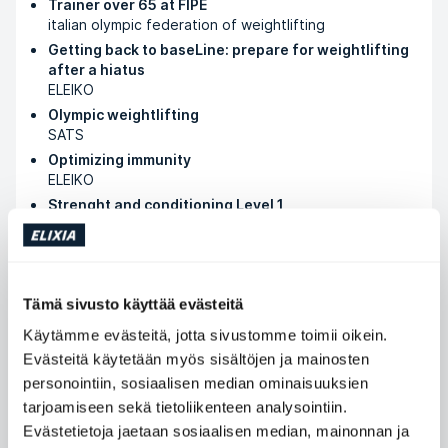
Trainer over 65 at FIPE
italian olympic federation of weightlifting
Getting back to baseLine: prepare for weightlifting
after a hiatus
ELEIKO
Olympic weightlifting
SATS
Optimizing immunity
ELEIKO
Strenght and conditioning Level 1
IUSCA
Hyrox 365
Hyrox official
Tämä sivusto käyttää evästeitä
Käytämme evästeitä, jotta sivustomme toimii oikein.
Osta tapaamisia
Evästeitä käytetään myös sisältöjen ja mainosten
personointiin, sosiaalisen median ominaisuuksien
tarjoamiseen sekä tietoliikenteen analysointiin.
Saatavilla olevat ajat
Evästetietoja jaetaan sosiaalisen median, mainonnan ja