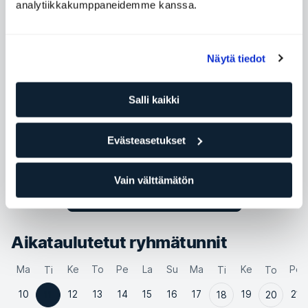
analytiikkakumppaneidemme kanssa.
Maanantai
06:00 - 22:00
Tiistai
06:00 - 22:00
Keskiviikko
06:00 - 22:00
Näytä tiedot
Torstai
06:00 - 22:00
Salli kaikki
Perjantai
06:00 - 16:00
Lauantai
09:00 - 15:00
Evästeasetukset
Sunnuntai
14:00 - 20:00
Vain välttämätön
Ota yhteyttä Giorgia Mambriani
Aikataulutetut ryhmätunnit
Ma
Ke
To
Pe
La
Su
Ma
Ke
Pe
Ti
Ti
To
10
12
13
14
15
16
17
19
21
11
18
20