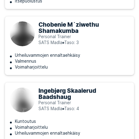
Itsepuolustus
Chobenie M`ziwethu
Shamakumba
Personal Trainer
SATS Madla
Taso: 3
Urheiluvammojen ennaltaehkäisy
Valmennus
Voimaharjoittelu
Ingebjørg Skaalerud
Baadshaug
Personal Trainer
SATS Madla
Taso: 4
Kuntoutus
Voimaharjoittelu
Urheiluvammojen ennaltaehkäisy