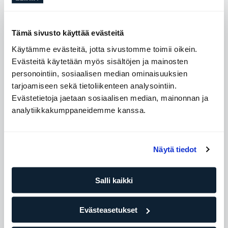
Prehab/Rehab
SATS Academy
Bachelor sykepleie
Tämä sivusto käyttää evästeitä
VID
Käytämme evästeitä, jotta sivustomme toimii oikein.
Evästeitä käytetään myös sisältöjen ja mainosten
personointiin, sosiaalisen median ominaisuuksien
Osta tapaamisia
tarjoamiseen sekä tietoliikenteen analysointiin.
Evästetietoja jaetaan sosiaalisen median, mainonnan ja
analytiikkakumppaneidemme kanssa.
Saatavilla olevat ajat
Maanantai
08:00 - 15:00
Näytä tiedot
Tiistai
12:00 - 20:00
Keskiviikko
08:00 - 15:00
Salli kaikki
Torstai
12:00 - 18:00
Perjantai
08:00 - 15:00
Evästeasetukset
Lauantai
Ei saatavilla