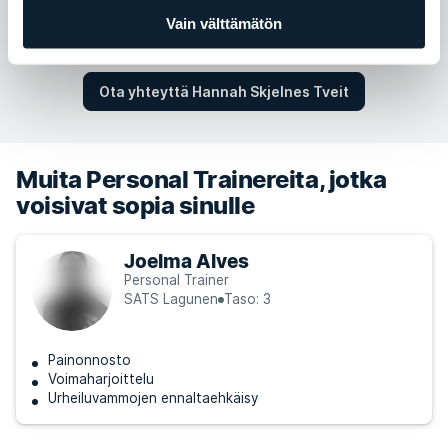
Sunnuntai
Ei saatavilla
Vain välttämätön
Ota yhteyttä Hannah Skjelnes Tveit
Muita Personal Trainereita, jotka
voisivat sopia sinulle
Joelma Alves
Personal Trainer
SATS Lagunen
Taso: 3
Painonnosto
Voimaharjoittelu
Urheiluvammojen ennaltaehkäisy