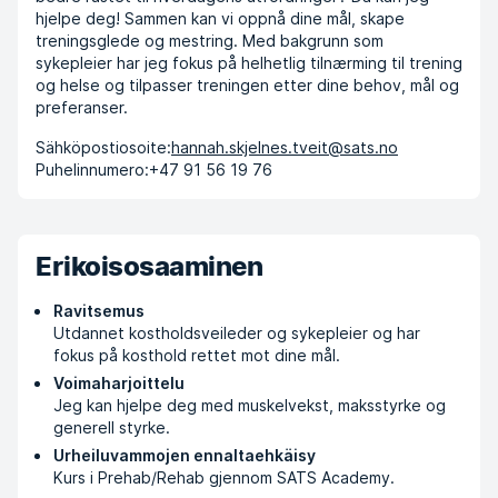
hjelpe deg! Sammen kan vi oppnå dine mål, skape
treningsglede og mestring. Med bakgrunn som
sykepleier har jeg fokus på helhetlig tilnærming til trening
og helse og tilpasser treningen etter dine behov, mål og
preferanser.
Sähköpostiosoite:
hannah.skjelnes.tveit@sats.no
Puhelinnumero:
+47 91 56 19 76
Erikoisosaaminen
Ravitsemus
Utdannet kostholdsveileder og sykepleier og har
fokus på kosthold rettet mot dine mål.
Voimaharjoittelu
Jeg kan hjelpe deg med muskelvekst, maksstyrke og
generell styrke.
Urheiluvammojen ennaltaehkäisy
Kurs i Prehab/Rehab gjennom SATS Academy.