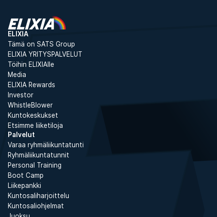
ELIXIA
Tämä on SATS Group
ELIXIA YRITYSPALVELUT
Töihin ELIXIAlle
Media
ELIXIA Rewards
Investor
WhistleBlower
Kuntokeskukset
Etsimme liiketiloja
Palvelut
Varaa ryhmäliikuntatunti
Ryhmäliikuntatunnit
Personal Training
Boot Camp
Liikepankki
Kuntosaliharjoittelu
Kuntosaliohjelmat
Juoksu