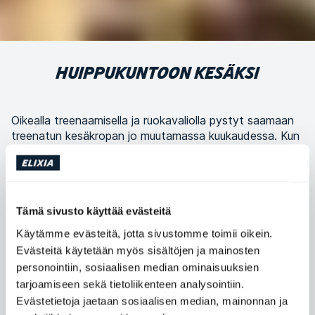
HUIPPUKUNTOON KESÄKSI
Oikealla treenaamisella ja ruokavaliolla pystyt saamaan
treenatun kesäkropan jo muutamassa kuukaudessa. Kun
aloitat nyt, voit nauttia kesälomasta elämäsi kunnossa.
ELIXIA
Tämä sivusto käyttää evästeitä
Käytämme evästeitä, jotta sivustomme toimii oikein.
Evästeitä käytetään myös sisältöjen ja mainosten
Kategoria
Treeni ja treenivinkit
personointiin, sosiaalisen median ominaisuuksien
tarjoamiseen sekä tietoliikenteen analysointiin.
Kevät on hyvässä vauhdissa, mikä tarkoittaa sitä, että kesä on
Evästetietoja jaetaan sosiaalisen median, mainonnan ja
aivan nurkan takana. Periaatteessa se on hyvä uutinen, mutta