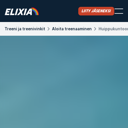
Liity jäseneksi
Treeni ja treenivinkit
Aloita treenaaminen
Huippukuntoon