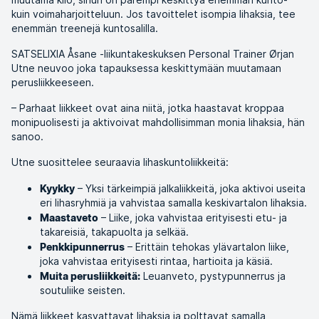
kuin voimaharjoitteluun. Jos tavoittelet isompia lihaksia, tee
enemmän treenejä kuntosalilla.
SATSELIXIA Åsane -liikuntakeskuksen Personal Trainer Ørjan
Utne neuvoo joka tapauksessa keskittymään muutamaan
perusliikkeeseen.
– Parhaat liikkeet ovat aina niitä, jotka haastavat kroppaa
monipuolisesti ja aktivoivat mahdollisimman monia lihaksia, hän
sanoo.
Utne suosittelee seuraavia lihaskuntoliikkeitä:
– Yksi tärkeimpiä jalkaliikkeitä, joka aktivoi useita
Kyykky
eri lihasryhmiä ja vahvistaa samalla keskivartalon lihaksia.
– Liike, joka vahvistaa erityisesti etu- ja
Maastaveto
takareisiä, takapuolta ja selkää.
– Erittäin tehokas ylävartalon liike,
Penkkipunnerrus
joka vahvistaa erityisesti rintaa, hartioita ja käsiä.
Leuanveto, pystypunnerrus ja
Muita perusliikkeitä:
soutuliike seisten.
Nämä liikkeet kasvattavat lihaksia ja polttavat samalla