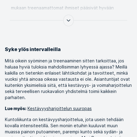
mukaan treenaamattomat ihmiset pääsivät hyvään
kuntoon jo seitsemässä viikossa harjoitteluohjelman
avulla, johon kuului korkeaintensiivistä harjoittelua.
Syke ylös intervalleilla
Mitä oikein syöminen ja treenaaminen sitten tarkoittaa, jos
haluaa hyviä tuloksia mahdollisimman lyhyessä ajassa? Meillä
kaikilla on tietenkin erilaiset lähtökohdat ja tavoitteet, minkä
vuoksi yhtä ainoaa oikeaa vastausta ei ole. Asiantuntijat ovat
kuitenkin yksimielisiä siitä, että kestävyys- ja voimaharjoittelun
sekä terveellisen ruokavalion yhdistelmä toimii kaikkein
parhaiten.
Kestävyysharjoittelun suuropas
Lue myös:
Kuntoliikunta on kestävyysharjoittelua, jota usein tehdään
kovalla intensiteetillä. Sen moniin etuihin kuuluvat muun
muassa painon putoaminen, parempi kunto sekä sydän- ja