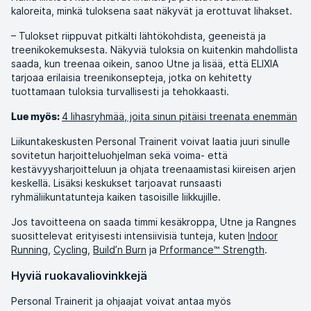
kaloreita, minkä tuloksena saat näkyvät ja erottuvat lihakset.
– Tulokset riippuvat pitkälti lähtökohdista, geeneistä ja
treenikokemuksesta. Näkyviä tuloksia on kuitenkin mahdollista
saada, kun treenaa oikein, sanoo Utne ja lisää, että ELIXIA
tarjoaa erilaisia treenikonsepteja, jotka on kehitetty
tuottamaan tuloksia turvallisesti ja tehokkaasti.
4 lihasryhmää, joita sinun pitäisi treenata enemmän
Lue myös:
Liikuntakeskusten Personal Trainerit voivat laatia juuri sinulle
sovitetun harjoitteluohjelman sekä voima- että
kestävyysharjoitteluun ja ohjata treenaamistasi kiireisen arjen
keskellä. Lisäksi keskukset tarjoavat runsaasti
ryhmäliikuntatunteja kaiken tasoisille liikkujille.
Jos tavoitteena on saada timmi kesäkroppa, Utne ja Rangnes
suosittelevat erityisesti intensiivisiä tunteja, kuten
Indoor
Running
,
Cycling
,
Build’n Burn
ja
Prformance™ Strength
.
Hyviä ruokavaliovinkkejä
Personal Trainerit ja ohjaajat voivat antaa myös