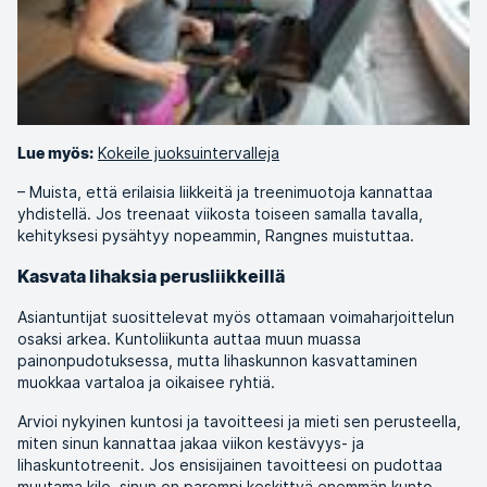
Kokeile juoksuintervalleja
Lue myös:
– Muista, että erilaisia liikkeitä ja treenimuotoja kannattaa
yhdistellä. Jos treenaat viikosta toiseen samalla tavalla,
kehityksesi pysähtyy nopeammin, Rangnes muistuttaa.
Kasvata lihaksia perusliikkeillä
Asiantuntijat suosittelevat myös ottamaan voimaharjoittelun
osaksi arkea. Kuntoliikunta auttaa muun muassa
painonpudotuksessa, mutta lihaskunnon kasvattaminen
muokkaa vartaloa ja oikaisee ryhtiä.
Arvioi nykyinen kuntosi ja tavoitteesi ja mieti sen perusteella,
miten sinun kannattaa jakaa viikon kestävyys- ja
lihaskuntotreenit. Jos ensisijainen tavoitteesi on pudottaa
muutama kilo, sinun on parempi keskittyä enemmän kunto-