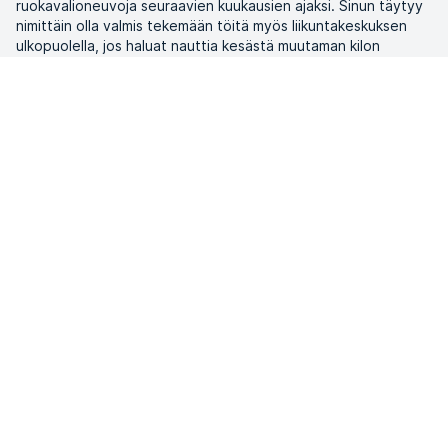
ruokavalioneuvoja seuraavien kuukausien ajaksi. Sinun täytyy
nimittäin olla valmis tekemään töitä myös liikuntakeskuksen
ulkopuolella, jos haluat nauttia kesästä muutaman kilon
kevyempänä.
Kristine Symreng on ravintoneuvojan työssään kohdannut