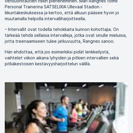
verisuonitautien riskin pieneneminen. Mari Rangnes toimii
Personal Trainerina SATSELIXIA Ullevaal Stadion -
liikuntakeskuksessa ja kertoo, että alkuun pääsee hyvin jo
muutamalla helpolla intervalliharjoitteella.
– Intervallit ovat todella tehokkaita kunnon kohottajia. On
tärkeää tehdä sellaisia intervalleja, jotka ovat sinulle mieluisia,
jotta treenaamiseen tulee jatkuvuutta, Rangnes sanoo.
Hän ehdottaa, että jos esimerkiksi pidät lenkkeilystä,
vaihtelet viikon aikana lyhyiden ja pitkien intervallien sekä
pitkäkestoisen kestävyysharjoittelun välillä.