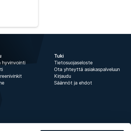
u
Tuki
 hyvinvointi
Tietosuojaseloste
ti
Ota yhteyttä asiakaspalveluun
treenivinkit
Kirjaudu
me
Säännöt ja ehdot