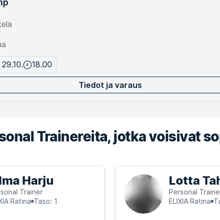
mp
ela
na
 29.10.
18.00
Tiedot ja varaus
onal Trainereita, jotka voisivat so
lma Harju
Lotta Ta
sonal Trainer
Personal Traine
XIA Ratina
Taso: 1
ELIXIA Ratina
T