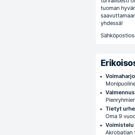
turvallisesti o
tuoman hyvän 
saavuttamaan 
yhdessä!
Sähköpostioso
Erikois
Voimaharjo
Monipuoline
Valmennus
Pienryhmie
Tietyt urhei
Oma 9 vuode
Voimistelu
Akrobatian 