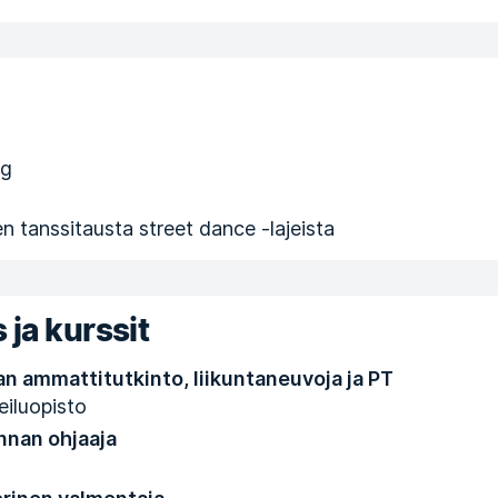
ng
n tanssitausta street dance -lajeista
 ja kurssit
an ammattitutkinto, liikuntaneuvoja ja PT
eiluopisto
nnan ohjaaja