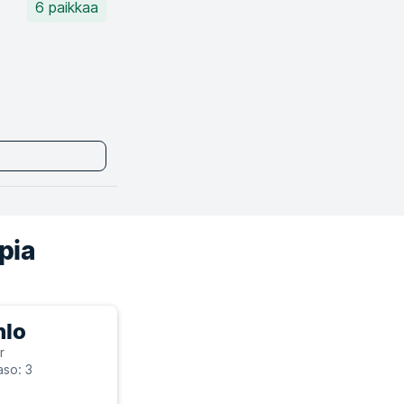
6 paikkaa
pia
hlo
r
aso: 3