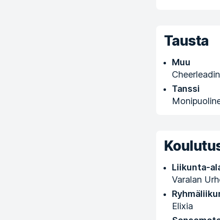
Tausta
Muu
Cheerleadi
Tanssi
Monipuoline
Koulutus
Liikunta-al
Varalan Urh
Ryhmäliiku
Elixia