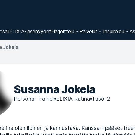
osali
ELIXIA-jäsenyydet
Harjoittelu
Palvelut
Inspiroidu
As
 Jokela
Susanna Jokela
Personal Trainer
ELIXIA Ratina
Taso: 2
nerina olen iloinen ja kannustava. Kanssani pääset tr