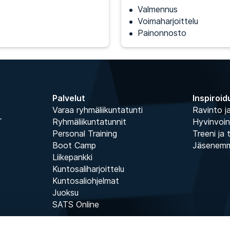
Valmennus
Voimaharjoittelu
Painonnosto
Palvelut
Inspiroid
Varaa ryhmäliikuntatunti
Ravinto ja
T
Ryhmäliikuntatunnit
Hyvinvoin
Personal Training
Treeni ja 
Boot Camp
Jäsenem
Liikepankki
Kuntosaliharjoittelu
Kuntosaliohjelmat
Juoksu
SATS Online