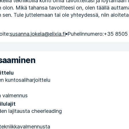
ikeilla tekniikoilla kohti omia tavoitteitasi ja löytämään 
olon. Mikä tahansa tavoitteesi on, olen täällä auttam
sen. Tule juttelemaan tai ole yhteydessä, niin aloiteta
ite:
susanna.jokela@elixia.fi
Puhelinnumero:
+35 8505
osaaminen
ittelu
n kuntosaliharjoittelu
n valmennus
lulajit
n lajitausta cheerleading
tekniikkavalmennusta