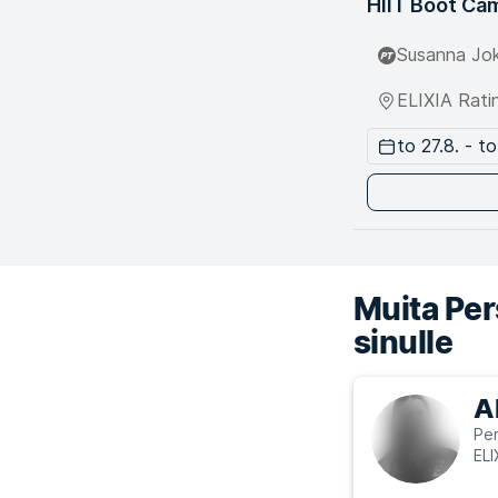
HIIT Boot Ca
Susanna Jok
ELIXIA Rati
to 27.8. - to
Muita Pers
sinulle
A
Per
ELI