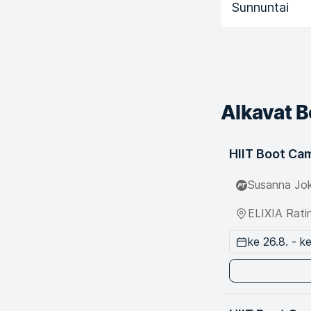
Sunnuntai
Alkavat B
HIIT Boot Ca
Susanna Jok
ELIXIA Rati
ke 26.8. - ke