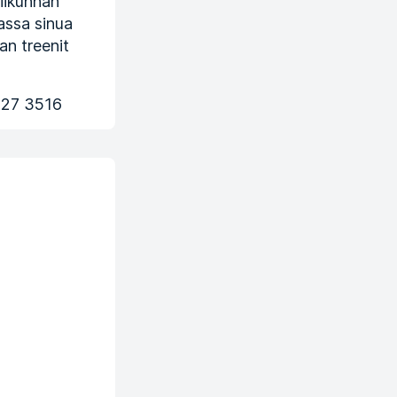
liikunnan
assa sinua
an treenit
 27 3516