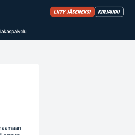
Liity jäseneksi
Kirjaudu
iakas­palvelu
eenaamaan