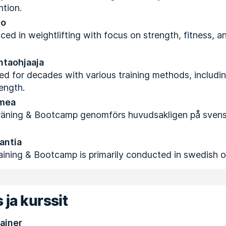
ntion.
to
ced in weightlifting with focus on strength, fitness, a
ntaohjaaja
ed for decades with various training methods, includin
ength.
mea
räning & Bootcamp genomförs huvudsakligen på svensk
antia
aining & Bootcamp is primarily conducted in swedish or
 ja kurssit
ainer