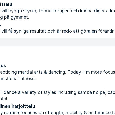
ittelu
 vill bygga styrka, forma kroppen och känna dig stark
ng på gymmet.
s
vill få synliga resultat och är redo att göra en förändri
tus
racticing martial arts & dancing. Today I´m more focu
nctional fitness.
 I dance a variety of styles including samba no pé, cap
ntal.
inen harjoittelu
 routine focuses on strength, mobility & endurance for