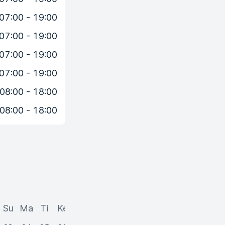
07:00 - 19:00
07:00 - 19:00
07:00 - 19:00
07:00 - 19:00
08:00 - 18:00
08:00 - 18:00
Su
Ma
Ti
Ke
To
Pe
La
Su
Ma
Ti
Ke
To
P