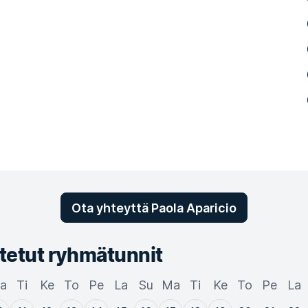
Ota yhteyttä Paola Aparicio
tetut ryhmätunnit
a
Ti
Ke
To
Pe
La
Su
Ma
Ti
Ke
To
Pe
La