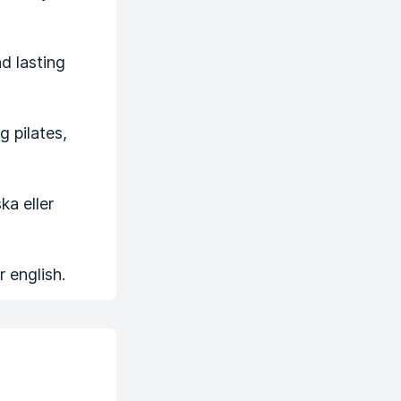
nd lasting
g pilates,
a eller
 english.