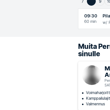
7
8
9
1
09:30
Pil
60
min
w/ 
Muita Pers
sinulle
M
A
Per
SA
Voimaharjoitt
Kamppailulajit
Valmennus