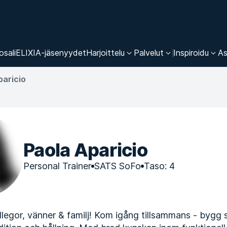
osali
ELIXIA-jäsenyydet
Harjoittelu
Palvelut
Inspiroidu
As
paricio
Paola Aparicio
Personal Trainer
SATS SoFo
Taso: 4
legor, vänner & familj! Kom igång tillsammans - bygg 