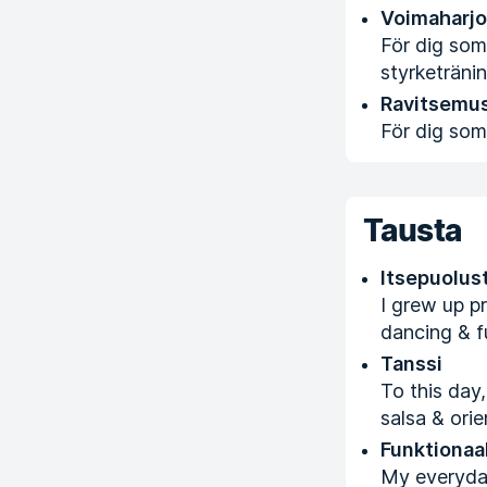
Voimaharjo
För dig som
styrketräni
Ravitsemu
För dig som 
Tausta
Itsepuolus
I grew up p
dancing & fu
Tanssi
To this day,
salsa & orie
Funktionaal
My everyday