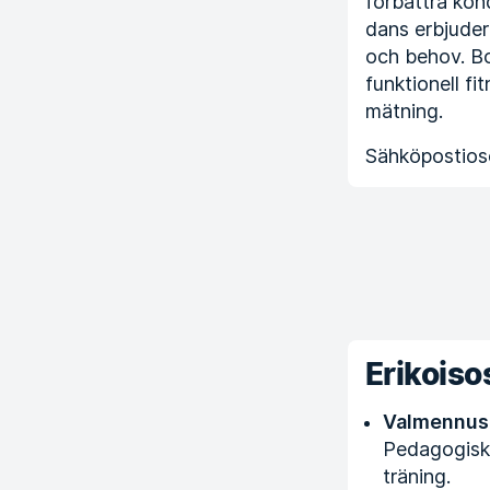
förbättra kon
dans erbjuder 
och behov. Bo
funktionell fi
mätning.
Sähköpostioso
Erikois
Valmennus
Pedagogisk 
träning.