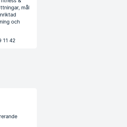
 fitness &
ttningar, mål
nriktad
gning och
 11 42
irerande