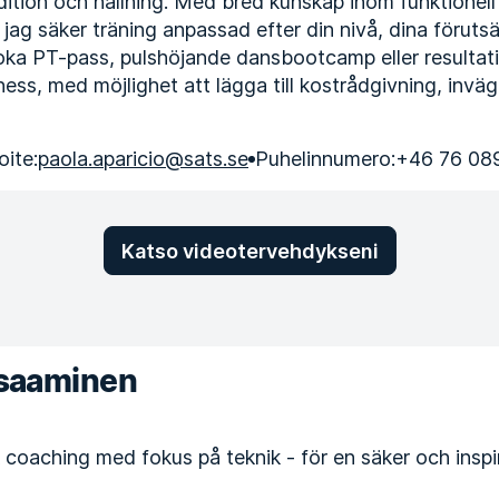
dition och hållning. Med bred kunskap inom funktionell
jag säker träning anpassad efter din nivå, dina förutsä
ka PT-pass, pulshöjande dansbootcamp eller resultati
tness, med möjlighet att lägga till kostrådgivning, invä
ite:
paola.aparicio@sats.se
Puhelinnumero:
+46 76 089
Katso videotervehdykseni
osaaminen
coaching med fokus på teknik - för en säker och insp