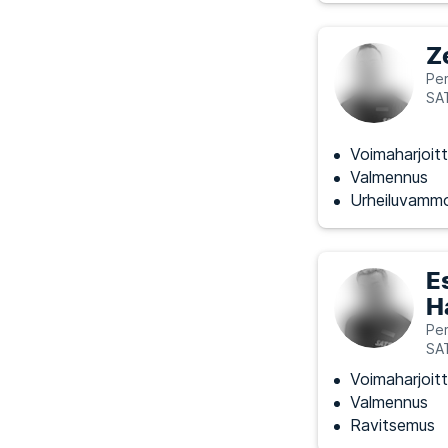
Z
Per
SA
Voimaharjoitt
Valmennus
Urheiluvammo
E
H
Per
SA
Voimaharjoitt
Valmennus
Ravitsemus