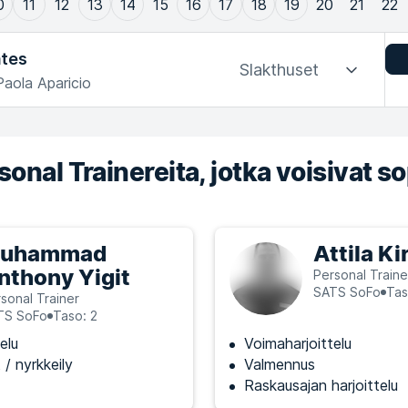
0
11
12
13
14
15
16
17
18
19
20
21
22
ates
Slakthuset
Paola Aparicio
onal Trainereita, jotka voisivat so
uhammad
Attila Ki
nthony Yigit
Personal Traine
SATS SoFo
Tas
sonal Trainer
TS SoFo
Taso: 2
elu
Voimaharjoittelu
 / nyrkkeily
Valmennus
Raskausajan harjoittelu