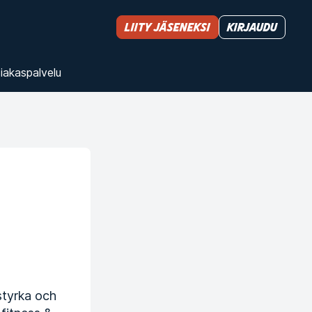
Liity jäseneksi
Kirjaudu
iakas­palvelu
styrka och