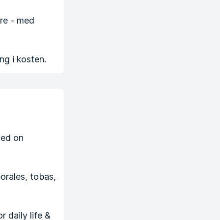
are - med
ng i kosten.
sed on
orales, tobas,
 daily life &