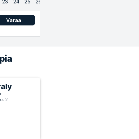
23
24
25
26
27
28
29
30
31
1
2
3
Varaa
pia
raly
r
o: 2