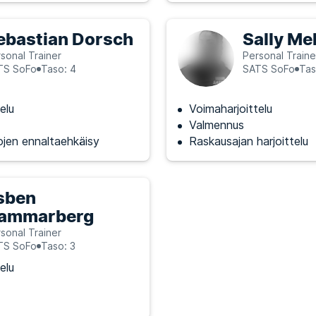
ebastian Dorsch
Sally M
sonal Trainer
Personal Traine
TS SoFo
Taso: 4
SATS SoFo
Tas
elu
Voimaharjoittelu
Valmennus
jen ennaltaehkäisy
Raskausajan harjoittelu
sben
ammarberg
sonal Trainer
TS SoFo
Taso: 3
elu