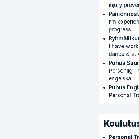
injury preve
Painonnos
I'm experien
progress.
Ryhmäliiku
I have work
dance & str
Puhua Suo
Personlig T
engelska.
Puhua Engl
Personal Tr
Koulutus
Personal Tr