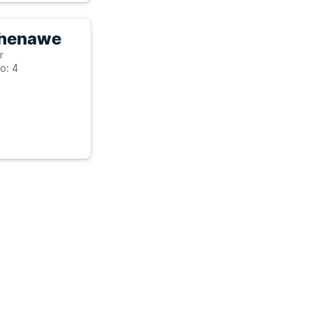
ehenawe
r
o: 4