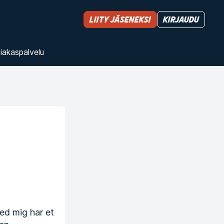
Liity jäseneksi
Kirjaudu
iakas­palvelu
med mig har et