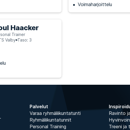
Voimaharjoittelu
oul Haacker
sonal Trainer
TS Valby
Taso: 3
elu
Palvelut
Inspiroid
Varaa ryhmäliikuntatunti
Ravinto ja
T
Ryhmäliikuntatunnit
Hyvinvoin
Personal Training
Treeni ja 