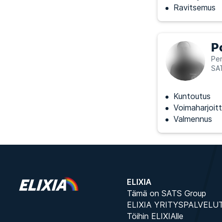
Ravitsemus
P
Per
SA
Kuntoutus
Voimaharjoitt
Valmennus
ELIXIA
Tämä on SATS Group
ELIXIA YRITYSPALVELU
Töihin ELIXIAlle