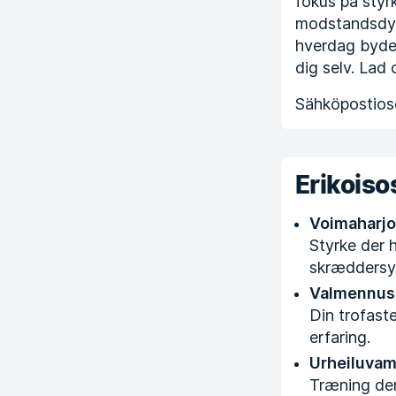
fokus på sty
modstandsdygt
hverdag byder 
dig selv. Lad
Sähköpostioso
Erikois
Voimaharjo
Styrke der h
skræddersyet
Valmennus
Din trofast
erfaring.
Urheiluvam
Træning der