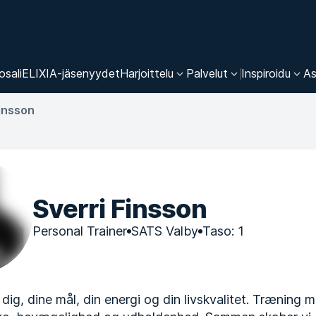
osali
ELIXIA-jäsenyydet
Harjoittelu
Palvelut
Inspiroidu
As
Finsson
Sverri Finsson
Personal Trainer
SATS Valby
Taso: 1
 dig, dine mål, din energi og din livskvalitet. Træning 