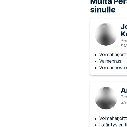
Muita Pers
sinulle
J
K
Per
SA
Voimaharjoitt
Valmennus
Voimannosto
A
Per
SA
Voimaharjoitt
Ikääntyvien l