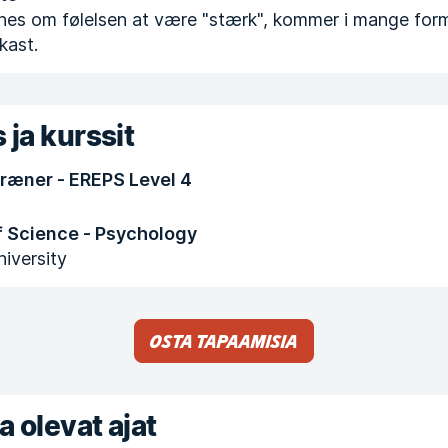
ynes om følelsen at være "stærk", kommer i mange form
 kast.
 ja kurssit
Træner - EREPS Level 4
f Science - Psychology
iversity
Osta tapaamisia
a olevat ajat