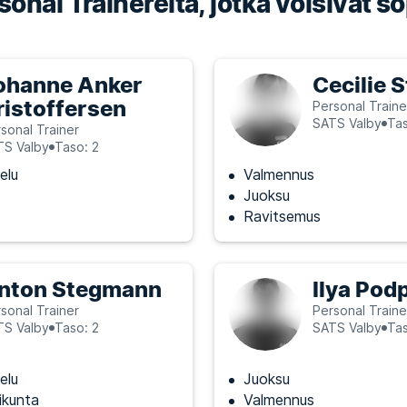
onal Trainereita, jotka voisivat so
ohanne Anker
Cecilie 
ristoffersen
Personal Traine
SATS Valby
Tas
sonal Trainer
TS Valby
Taso: 2
elu
Valmennus
Juoksu
Ravitsemus
nton Stegmann
Ilya Pod
sonal Trainer
Personal Traine
TS Valby
Taso: 2
SATS Valby
Tas
elu
Juoksu
iikunta
Valmennus