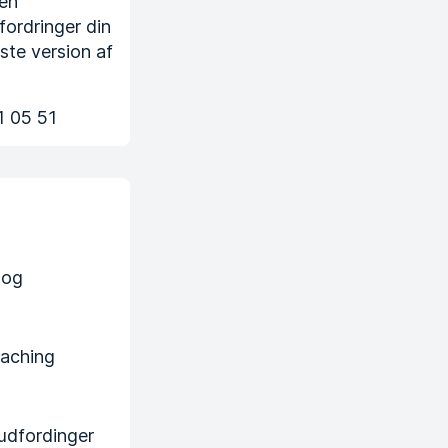
 en
fordringer din
ste version af
1 05 51
 og
oaching
 udfordinger