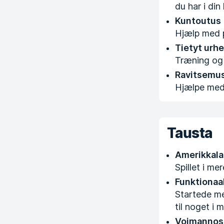
du har i din
Kuntoutus
Hjælp med p
Tietyt urhei
Træning og 
Ravitsemu
Hjælpe med 
Tausta
Amerikkalai
Spillet i me
Funktionaal
Startede me
til noget i 
Voimannos