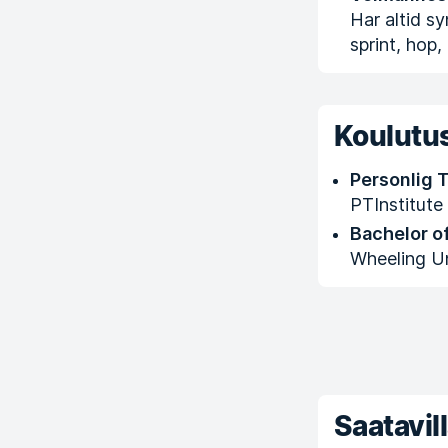
Har altid s
sprint, hop,
Koulutus
Personlig 
PTInstitute
Bachelor o
Wheeling Un
Saatavill