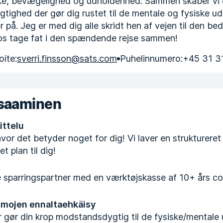
rke, bevægelighed og udholdenhed. Sammen skaber vi
ighed der gør dig rustet til de mentale og fysiske ud
på. Jeg er med dig alle skridt hen af vejen til den bed
 os tage fat i den spændende rejse sammen!
ite:
sverri.finsson@sats.com
Puhelinnumero:
+45 31 3
osaaminen
ittelu
vor det betyder noget for dig! Vi laver en struktureret
 plan til dig!
e sparringspartner med en værktøjskasse af 10+ års c
mojen ennaltaehkäisy
 gør din krop modstandsdygtig til de fysiske/mentale