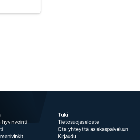
u
Tuki
 hyvinvointi
Tietosuojaseloste
ti
Ota yhteyttä asiakaspalveluun
treenivinkit
Kirjaudu