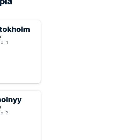
pia
Stokholm
r
o: 1
polnyy
r
o: 2