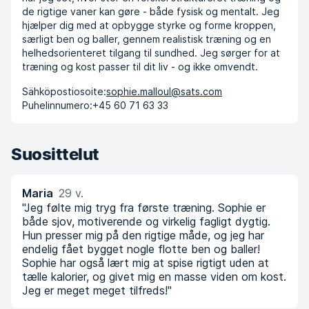
de rigtige vaner kan gøre - både fysisk og mentalt. Jeg
hjælper dig med at opbygge styrke og forme kroppen,
særligt ben og baller, gennem realistisk træning og en
helhedsorienteret tilgang til sundhed. Jeg sørger for at
træning og kost passer til dit liv - og ikke omvendt.
Sähköpostiosoite:
sophie.malloul@sats.com
Puhelinnumero:
+45 60 71 63 33
Suosittelut
Maria
29 v.
"Jeg følte mig tryg fra første træning. Sophie er
både sjov, motiverende og virkelig fagligt dygtig.
Hun presser mig på den rigtige måde, og jeg har
endelig fået bygget nogle flotte ben og baller!
Sophie har også lært mig at spise rigtigt uden at
tælle kalorier, og givet mig en masse viden om kost.
Jeg er meget meget tilfreds!"