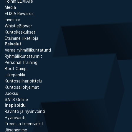
Töihin ELIXIAlle
Media
ELIXIA Rewards
Investor
WhistleBlower
Kuntokeskukset
Etsimme liiketiloja
Palvelut
Varaa ryhmäliikuntatunti
Ryhmäliikuntatunnit
Personal Training
Boot Camp
Liikepankki
Kuntosaliharjoittelu
Kuntosaliohjelmat
Juoksu
SATS Online
Inspiroidu
Ravinto ja hyvinvointi
Hyvinvointi
Treeni ja treenivinkit
Jäsenemme