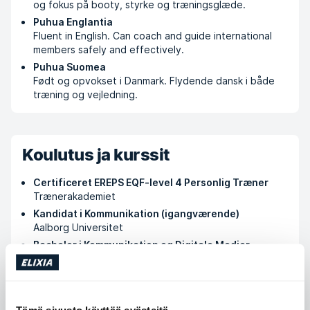
og fokus på booty, styrke og træningsglæde.
Puhua Englantia
Fluent in English. Can coach and guide international
members safely and effectively.
Puhua Suomea
Født og opvokset i Danmark. Flydende dansk i både
træning og vejledning.
Koulutus ja kurssit
Certificeret EREPS EQF-level 4 Personlig Træner
Trænerakademiet
Kandidat i Kommunikation (igangværende)
Aalborg Universitet
Bachelor i Kommunikation og Digitale Medier
Aalborg Universitet
Hærens Basisuddannelse
Forsvaret
Tämä sivusto käyttää evästeitä