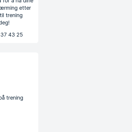
 for å nå dine
nærming etter
il trening
 deg!
 37 43 25
på trening