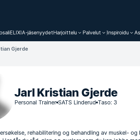
osali
ELIXIA-jäsenyydet
Harjoittelu
Palvelut
Inspiroidu
As
stian Gjerde
Jarl Kristian Gjerde
Personal Trainer
SATS Linderud
Taso: 3
dersøkelse, rehabilitering og behandling av muskel- og 