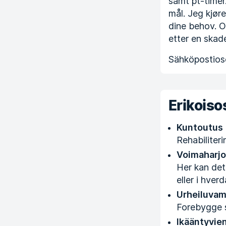
samt pt-timer
mål. Jeg kjøre
dine behov. O
etter en skade
Sähköpostioso
Erikois
Kuntoutus
Rehabiliter
Voimaharjo
Her kan det
eller i hverd
Urheiluvam
Forebygge s
Ikääntyvien