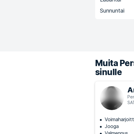
Sunnuntai
Muita Pers
sinulle
A
Per
SA
Voimaharjoitt
Jooga
Valmennus