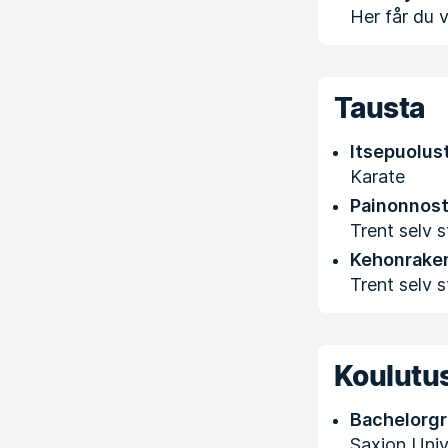
Her får du v
Tausta
Itsepuolus
Karate
Painonnos
Trent selv s
Kehonrake
Trent selv s
Koulutus
Bachelorgra
Saxion Univ