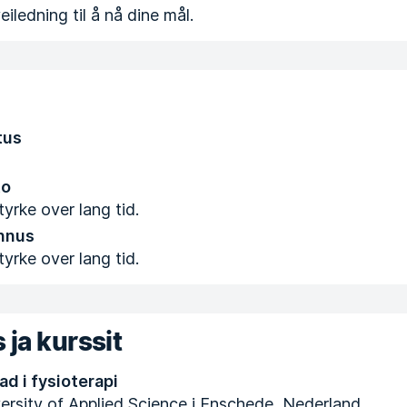
eiledning til å nå dine mål.
tus
to
tyrke over lang tid.
nnus
tyrke over lang tid.
 ja kurssit
d i fysioterapi
ersity of Applied Science i Enschede, Nederland