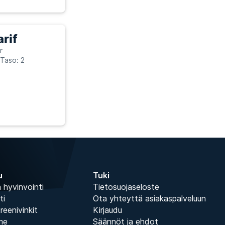
rif
r
Taso: 2
u
Tuki
 hyvinvointi
Tietosuojaseloste
ti
Ota yhteyttä asiakaspalveluun
treenivinkit
Kirjaudu
me
Säännöt ja ehdot