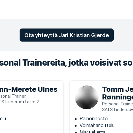
Ota yhteyttä Jarl Kristian Gjerde
onal Trainereita, jotka voisivat so
nn-Merete Ulnes
Tomm Je
Rønning
sonal Trainer
TS Linderud
Taso: 2
Personal Traine
SATS Linderud
elu
Painonnosto
Voimaharjoittelu
Martial arts