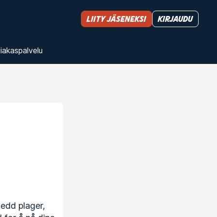
Liity jäseneksi
Kirjaudu
iakas­palvelu
ledd plager,