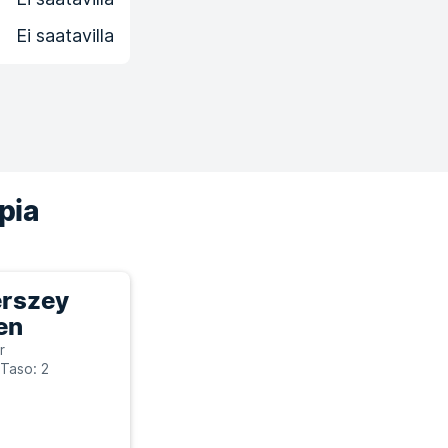
Ei saatavilla
pia
rszey
en
r
Taso: 2