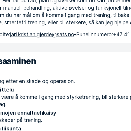
. Her får du råd, plan og øvelser som du kan jobbe med
r manuell behandling, aktive øvelser og funksjonell til
m du har mål om å komme i gang med trening, tilbake t
, smertefri trening, eller bli sterkere, så kan jeg hjelpe
ite:
jarl.kristian.gjerde@sats.no
Puhelinnumero:
+47 41
osaaminen
ing etter en skade og operasjon.
ittelu
 være å komme i gang med styrketrening, bli sterkere 
ag.
mojen ennaltaehkäisy
kader på trening.
 liikunta