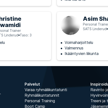
hristine
Asim Sha
wamidi
Personal Traine
SATS Linderud
sonal Trainer
TS Linderud
Taso: 3
elu
Voimaharjoittelu
Valmennus
Ikääntyvien liikunta
Palvelut
Inspiroid
Varaa ryhmäliikuntatunti
Ravinto ja
T
Ryhmäliikuntatunnit
Hyvinvoin
Personal Training
Treeni ja 
Boot Camp
Jäsenem