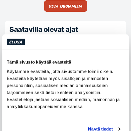
Osta tapaamisia
Saatavilla olevat ajat
Maanantai
07:00 - 16:00
Tiistai
07:00 - 16:00
Keskiviikko
07:00 - 19:00
Tämä sivusto käyttää evästeitä
Torstai
10:00 - 18:00
Käytämme evästeitä, jotta sivustomme toimii oikein.
Evästeitä käytetään myös sisältöjen ja mainosten
Perjantai
09:00 - 16:00
personointiin, sosiaalisen median ominaisuuksien
Lauantai
Ei saatavilla
tarjoamiseen sekä tietoliikenteen analysointiin.
Sunnuntai
Ei saatavilla
Evästetietoja jaetaan sosiaalisen median, mainonnan ja
analytiikkakumppaneidemme kanssa.
Ota yhteyttä Cato Tupac Rustad Sucari
Näytä tiedot