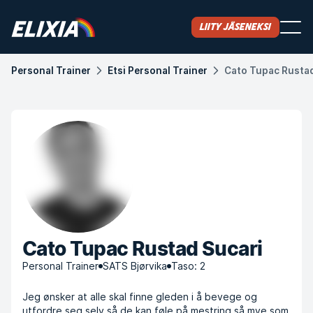
Liity jäseneksi
Personal Trainer
Etsi Personal Trainer
Cato Tupac Rustad
Cato Tupac Rustad Sucari
Personal Trainer
SATS Bjørvika
Taso: 2
Jeg ønsker at alle skal finne gleden i å bevege og
utfordre seg selv så de kan føle på mestring så mye som