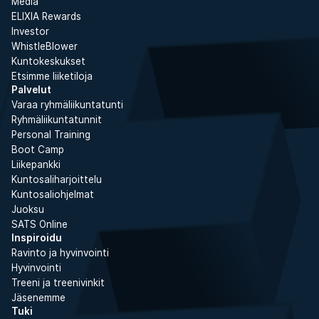
Media
ELIXIA Rewards
Investor
WhistleBlower
Kuntokeskukset
Etsimme liiketiloja
Palvelut
Varaa ryhmäliikuntatunti
Ryhmäliikuntatunnit
Personal Training
Boot Camp
Liikepankki
Kuntosaliharjoittelu
Kuntosaliohjelmat
Juoksu
SATS Online
Inspiroidu
Ravinto ja hyvinvointi
Hyvinvointi
Treeni ja treenivinkit
Jäsenemme
Tuki