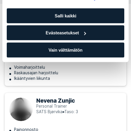
Muita Personal Trainereita, jotka
Salli kaikki
voisivat sopia sinulle
Evästeasetukset
Barbora Kurcova
Personal Trainer
SATS Bjørvika
Taso: 2
Vain välttämätön
Voimaharjoittelu
Raskausajan harjoittelu
Ikääntyvien liikunta
Nevena Zunjic
Personal Trainer
SATS Bjørvika
Taso: 3
Painonnosto