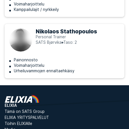
Voimaharjoittelu
Kamppailulajit / nyrkkeily
Nikolaos Stathopoulos
Personal Trainer
SATS Bjørvika
Taso: 2
Painonnosto
Voimaharjoittelu
Urheiluvammojen ennaltaehkäisy
ELIXIA
Tämä on SATS Group
ELIXIA YRITYSPALVELUT
Töihin ELIXIAlle