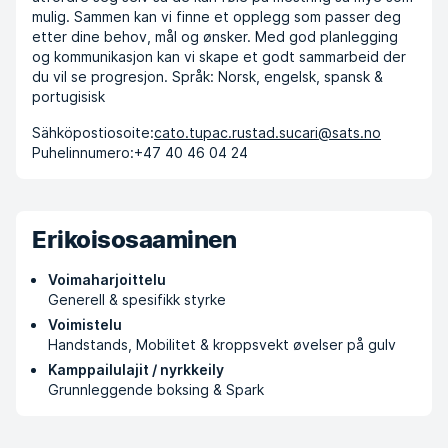
mulig. Sammen kan vi finne et opplegg som passer deg
etter dine behov, mål og ønsker. Med god planlegging
og kommunikasjon kan vi skape et godt sammarbeid der
du vil se progresjon. Språk: Norsk, engelsk, spansk &
portugisisk
Sähköpostiosoite:
cato.tupac.rustad.sucari@sats.no
Puhelinnumero:
+47 40 46 04 24
Erikoisosaaminen
Voimaharjoittelu
Generell & spesifikk styrke
Voimistelu
Handstands, Mobilitet & kroppsvekt øvelser på gulv
Kamppailulajit / nyrkkeily
Grunnleggende boksing & Spark