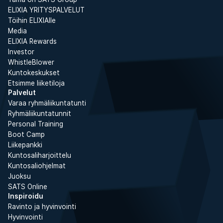
ELIXIA YRITYSPALVELUT
Töihin ELIXIAlle
Media
ELIXIA Rewards
Investor
WhistleBlower
Kuntokeskukset
Etsimme liiketiloja
Palvelut
Varaa ryhmäliikuntatunti
Ryhmäliikuntatunnit
Personal Training
Boot Camp
Liikepankki
Kuntosaliharjoittelu
Kuntosaliohjelmat
Juoksu
SATS Online
Inspiroidu
Ravinto ja hyvinvointi
Hyvinvointi