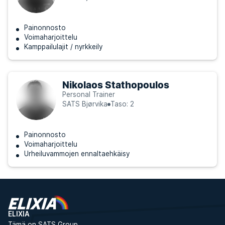
Painonnosto
Voimaharjoittelu
Kamppailulajit / nyrkkeily
Nikolaos Stathopoulos
Personal Trainer
SATS Bjørvika
Taso: 2
Painonnosto
Voimaharjoittelu
Urheiluvammojen ennaltaehkäisy
ELIXIA
Tämä on SATS Group