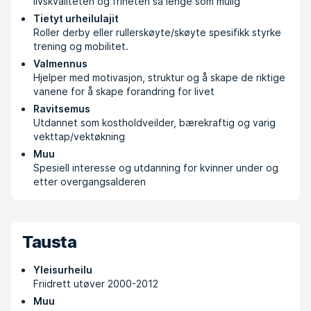
livskvaliteten og friheten så lenge som mulig
Tietyt urheilulajit
Roller derby eller rullerskøyte/skøyte spesifikk styrke
trening og mobilitet.
Valmennus
Hjelper med motivasjon, struktur og å skape de riktige
vanene for å skape forandring for livet
Ravitsemus
Utdannet som kostholdveilder, bærekraftig og varig
vekttap/vektøkning
Muu
Spesiell interesse og utdanning for kvinner under og
etter overgangsalderen
Tausta
Yleisurheilu
Friidrett utøver 2000-2012
Muu