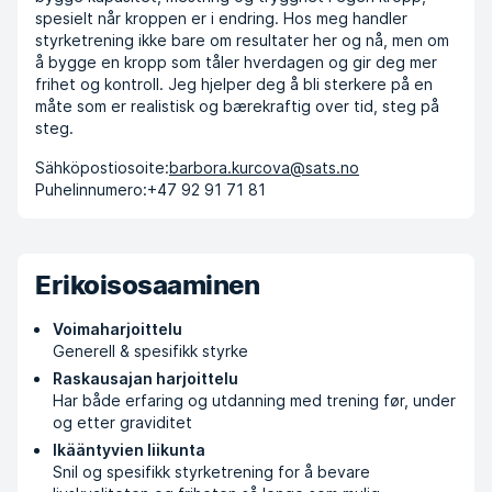
spesielt når kroppen er i endring. Hos meg handler
styrketrening ikke bare om resultater her og nå, men om
å bygge en kropp som tåler hverdagen og gir deg mer
frihet og kontroll. Jeg hjelper deg å bli sterkere på en
måte som er realistisk og bærekraftig over tid, steg på
steg.
Sähköpostiosoite:
barbora.kurcova@sats.no
Puhelinnumero:
+47 92 91 71 81
Erikoisosaaminen
Voimaharjoittelu
Generell & spesifikk styrke
Raskausajan harjoittelu
Har både erfaring og utdanning med trening før, under
og etter graviditet
Ikääntyvien liikunta
Snil og spesifikk styrketrening for å bevare