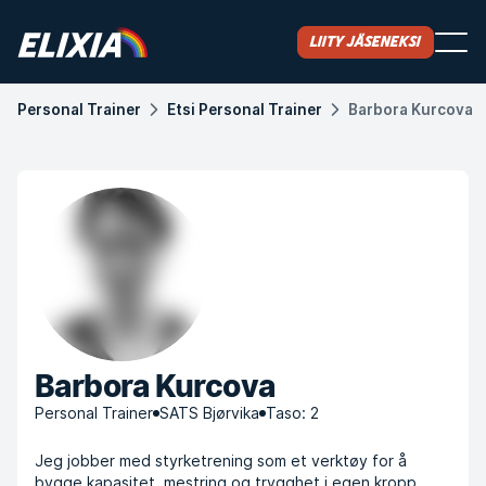
Liity jäseneksi
Personal Trainer
Etsi Personal Trainer
Barbora Kurcova
Barbora Kurcova
Personal Trainer
SATS Bjørvika
Taso: 2
Jeg jobber med styrketrening som et verktøy for å
bygge kapasitet, mestring og trygghet i egen kropp,