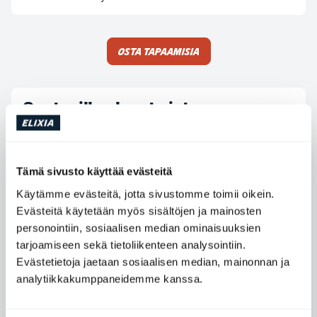
Osta tapaamisia
Saatavilla olevat ajat
Maanantai
06:00 - 20:00
Tiistai
06:00 - 20:00
Tämä sivusto käyttää evästeitä
Keskiviikko
06:00 - 20:00
Käytämme evästeitä, jotta sivustomme toimii oikein.
Torstai
06:00 - 20:00
Evästeitä käytetään myös sisältöjen ja mainosten
Perjantai
06:00 - 20:00
personointiin, sosiaalisen median ominaisuuksien
tarjoamiseen sekä tietoliikenteen analysointiin.
Lauantai
08:30 - 16:30
Evästetietoja jaetaan sosiaalisen median, mainonnan ja
Sunnuntai
08:30 - 16:30
analytiikkakumppaneidemme kanssa.