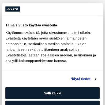
Juoksukenkien jalkaan paneminen ja kilometrien hikilenkin
juokseminen tekee mielenterveydelle vähintään yhtä
hyvää kuin fyysiselle terveydelle. Tässä on viisi syytä,
Tämä sivusto käyttää evästeitä
miksi juokseminen on loistava tapa treenata – sekä
keholle että päälle.
Käytämme evästeitä, jotta sivustomme toimii oikein.
Evästeitä käytetään myös sisältöjen ja mainosten
personointiin, sosiaalisen median ominaisuuksien
tarjoamiseen sekä tietoliikenteen analysointiin.
Anna Kähler
Evästetietoja jaetaan sosiaalisen median, mainonnan ja
analytiikkakumppaneidemme kanssa.
Kategoria
Treeni ja treenivinkit
Tuntuuko juokseminen yksitoikkoiselta ja tylsältä? Tai
Näytä tiedot
tuntuuko juoksukynnyksen ylittäminen toisinaan erityisen
vaikealta? Se on täysin normaalia. Juokseminen on haastavaa
ja vaikeaa, ennen kuin keho tottuu eri juoksumatkoihin.
Salli kaikki
Totuttautuessasi tiettyyn juoksumatkatavoitteeseen
juokseminen voi kuitenkin vaikuttaa hyvinvointiisi enemmän