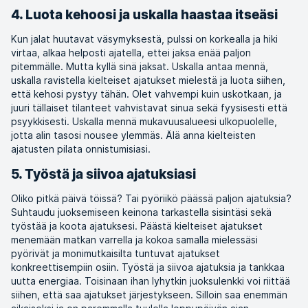
4. Luota kehoosi ja uskalla haastaa itseäsi
Kun jalat huutavat väsymyksestä, pulssi on korkealla ja hiki
virtaa, alkaa helposti ajatella, ettei jaksa enää paljon
pitemmälle. Mutta kyllä sinä jaksat. Uskalla antaa mennä,
uskalla ravistella kielteiset ajatukset mielestä ja luota siihen,
että kehosi pystyy tähän. Olet vahvempi kuin uskotkaan, ja
juuri tällaiset tilanteet vahvistavat sinua sekä fyysisesti että
psyykkisesti. Uskalla mennä mukavuusalueesi ulkopuolelle,
jotta alin tasosi nousee ylemmäs. Älä anna kielteisten
ajatusten pilata onnistumisiasi.
5. Työstä ja siivoa ajatuksiasi
Oliko pitkä päivä töissä? Tai pyöriikö päässä paljon ajatuksia?
Suhtaudu juoksemiseen keinona tarkastella sisintäsi sekä
työstää ja koota ajatuksesi. Päästä kielteiset ajatukset
menemään matkan varrella ja kokoa samalla mielessäsi
pyörivät ja monimutkaisilta tuntuvat ajatukset
konkreettisempiin osiin. Työstä ja siivoa ajatuksia ja tankkaa
uutta energiaa. Toisinaan ihan lyhytkin juoksulenkki voi riittää
siihen, että saa ajatukset järjestykseen. Silloin saa enemmän