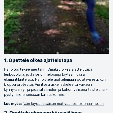
1. Opettele oikea ajattelutapa
Harjoitus tekee mestarin. Omaksu oikea ajattelutapa
lenkkipolulla, jotta se on helpompi löytää muissa
elämäntilanteissa. Harjoittele ajattelemaan positiivisesti, kun
kroppa protestoi. Vie itsesi askel askeleelta vaikean
kynnyksen yli ja pidä sitä mielen ja kehon välisenä taisteluna –
pystymme enempään kuin uskomme.
Näin löydät sisäisen motivaatiosi treenaamiseen
Lue myös:
2. Opettele olemaan kärsivällinen