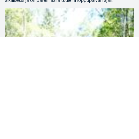
aikaiseksi ja on paremmalla tuulella loppupäivän ajan.