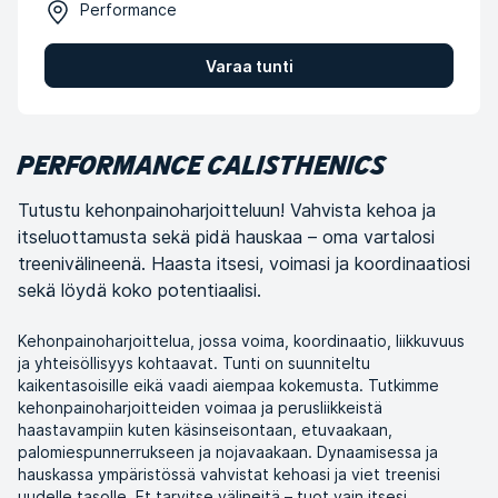
Performance
Varaa tunti
PERFORMANCE CALISTHENICS
Tutustu kehonpainoharjoitteluun! Vahvista kehoa ja
itseluottamusta sekä pidä hauskaa – oma vartalosi
treenivälineenä. Haasta itsesi, voimasi ja koordinaatiosi
sekä löydä koko potentiaalisi.
Kehonpainoharjoittelua, jossa voima, koordinaatio, liikkuvuus
ja yhteisöllisyys kohtaavat. Tunti on suunniteltu
kaikentasoisille eikä vaadi aiempaa kokemusta. Tutkimme
kehonpainoharjoitteiden voimaa ja perusliikkeistä
haastavampiin kuten käsinseisontaan, etuvaakaan,
palomiespunnerrukseen ja nojavaakaan. Dynaamisessa ja
hauskassa ympäristössä vahvistat kehoasi ja viet treenisi
uudelle tasolle. Et tarvitse välineitä – tuot vain itsesi.