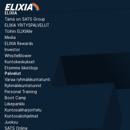
ELIXIA
Tämä on SATS Group
ELIXIA YRITYSPALVELUT
Töihin ELIXIAlle
Media
ELIXIA Rewards
Investor
WhistleBlower
Kuntokeskukset
Etsimme liiketiloja
Palvelut
Varaa ryhmäliikuntatunti
Ryhmäliikuntatunnit
Personal Training
Boot Camp
Liikepankki
Kuntosaliharjoittelu
Kuntosaliohjelmat
Juoksu
SATS Online