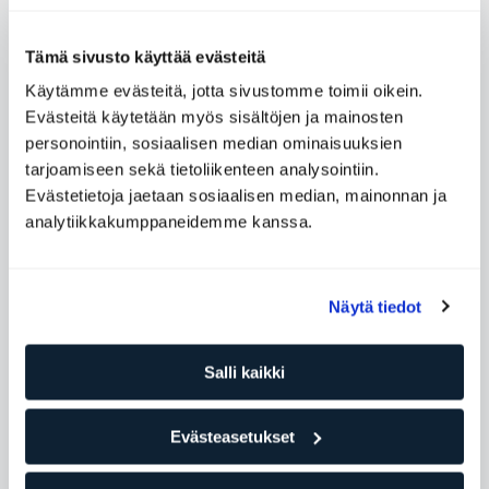
Koreografia
Tämä sivusto käyttää evästeitä
Käytämme evästeitä, jotta sivustomme toimii oikein.
Evästeitä käytetään myös sisältöjen ja mainosten
personointiin, sosiaalisen median ominaisuuksien
tarjoamiseen sekä tietoliikenteen analysointiin.
Täydentäviä ryhmäliikuntatunteja
Evästetietoja jaetaan sosiaalisen median, mainonnan ja
analytiikkakumppaneidemme kanssa.
Näytä tiedot
Salli kaikki
Evästeasetukset
Performance Mobility