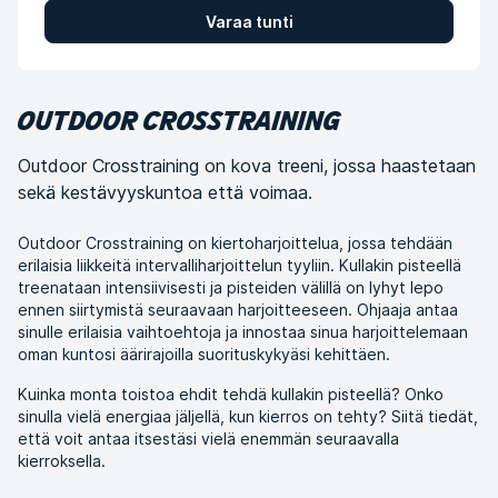
Varaa tunti
OUTDOOR CROSSTRAINING
Outdoor Crosstraining on kova treeni, jossa haastetaan
sekä kestävyyskuntoa että voimaa.
Outdoor Crosstraining on kiertoharjoittelua, jossa tehdään
erilaisia liikkeitä intervalliharjoittelun tyyliin. Kullakin pisteellä
treenataan intensiivisesti ja pisteiden välillä on lyhyt lepo
ennen siirtymistä seuraavaan harjoitteeseen. Ohjaaja antaa
sinulle erilaisia vaihtoehtoja ja innostaa sinua harjoittelemaan
oman kuntosi äärirajoilla suorituskykyäsi kehittäen.
Kuinka monta toistoa ehdit tehdä kullakin pisteellä? Onko
sinulla vielä energiaa jäljellä, kun kierros on tehty? Siitä tiedät,
että voit antaa itsestäsi vielä enemmän seuraavalla
kierroksella.