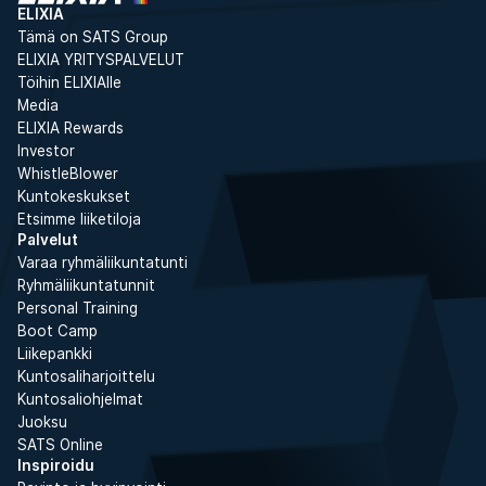
ELIXIA
Tämä on SATS Group
ELIXIA YRITYSPALVELUT
Töihin ELIXIAlle
Media
ELIXIA Rewards
Investor
WhistleBlower
Kuntokeskukset
Etsimme liiketiloja
Palvelut
Varaa ryhmäliikuntatunti
Ryhmäliikuntatunnit
Personal Training
Boot Camp
Liikepankki
Kuntosaliharjoittelu
Kuntosaliohjelmat
Juoksu
SATS Online
Inspiroidu