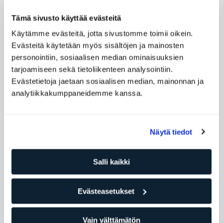
Tämä sivusto käyttää evästeitä
Käytämme evästeitä, jotta sivustomme toimii oikein.
Evästeitä käytetään myös sisältöjen ja mainosten
personointiin, sosiaalisen median ominaisuuksien
Täydentäviä ryhmäliikuntatunteja
tarjoamiseen sekä tietoliikenteen analysointiin.
Evästetietoja jaetaan sosiaalisen median, mainonnan ja
analytiikkakumppaneidemme kanssa.
Näytä tiedot
Salli kaikki
Yoga for Athletes
Evästeasetukset
Vain välttämätön