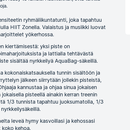
oja.
nsiteetin ryhmäliikuntatunti, joka tapahtuu
lulla HIIT Zonella. Valaistus ja musiikki luovat
arjoittelet yökerhossa.
n kiertämisestä: yksi piste on
imaharjoituksista ja lattialla tehtävästä
piste sisältää nyrkkeilyä AquaBag-säkeillä.
a kokonaiskatsauksella tunnin sisältöön ja
ryttelyn jälkeen siirrytään jollekin pisteistä,
 Ohjaaja kannustaa ja ohjaa sinua jokaisen
jokaisella pisteellä ainakin kerran treenin
ttä 1/3 tunnista tapahtuu juoksumatolla, 1/3
 nyrkkeilysäkeillä.
elta leveä hymy kasvoillasi ja kehossasi
it koko kehoa.