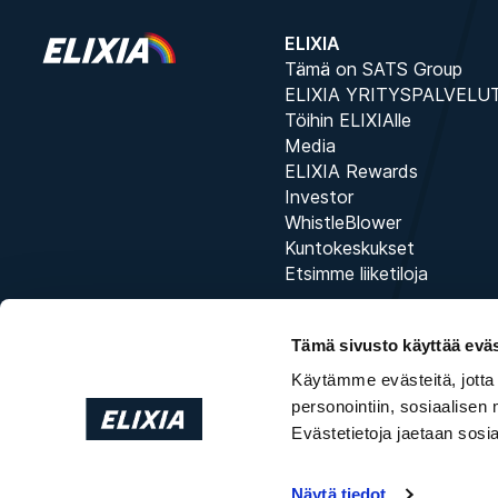
ELIXIA
Tämä on SATS Group
ELIXIA YRITYSPALVELU
Töihin ELIXIAlle
Media
ELIXIA Rewards
Investor
WhistleBlower
Kuntokeskukset
Etsimme liiketiloja
Tämä sivusto käyttää eväs
Käytämme evästeitä, jotta
personointiin, sosiaalisen
Evästetietoja jaetaan sos
Näytä tiedot