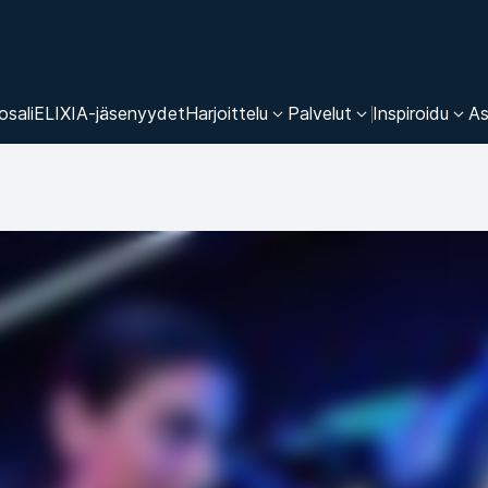
osali
ELIXIA-jäsenyydet
Harjoittelu
Palvelut
Inspiroidu
As