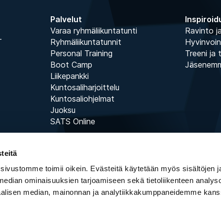
Palvelut
Inspiroid
Varaa ryhmäliikuntatunti
Ravinto ja
T
Ryhmäliikuntatunnit
Hyvinvoin
Personal Training
Treeni ja 
Boot Camp
Jäsenem
Liikepankki
Kuntosaliharjoittelu
Kuntosaliohjelmat
Juoksu
SATS Online
teitä
 sivustomme toimii oikein. Evästeitä käytetään myös sisältöjen 
 median ominaisuuksien tarjoamiseen sekä tietoliikenteen analysoi
iaalisen median, mainonnan ja analytiikkakumppaneidemme kans
Copyright © ELIXIA 2