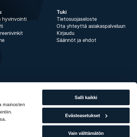
u
Tuki
 hyvinvointi
Tietosuojaseloste
ti
Ota yhteyttä asiakaspalveluun
treenivinkit
Kirjaudu
me
Säännöt ja ehdot
Salli kaikki
ja mainosten
ntiin.
Evästeasetukset
sa.
Vain välttämätön
014 - 2026 • Näin käsittelemme
evästeitä
ja
henkilötietoja
.