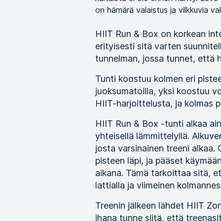
on hämärä valaistus ja vilkkuvia val
HIIT Run & Box on korkean inte
erityisesti sitä varten suunnitel
tunnelman, jossa tunnet, että h
Tunti koostuu kolmen eri pistee
juoksumatoilla, yksi koostuu vo
HIIT-harjoittelusta, ja kolmas 
HIIT Run & Box -tunti alkaa ain
yhteisellä lämmittelyllä. Alkuver
josta varsinainen treeni alkaa.
pisteen läpi, ja pääset käymään 
aikana. Tämä tarkoittaa sitä, e
lattialla ja viimeinen kolmannes
Treenin jälkeen lähdet HIIT Zon
ihana tunne siitä, että treenas