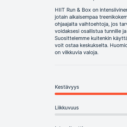
HIIT Run & Box on intensiivinen t
jotain aikaisempaa treenikokemus
ohjaajalta vaihtoehtoja, jos ta
voidaksesi osallistua tunnille j
Suosittelemme kuitenkin käyttä
voit ostaa keskukselta. Huomioi
on vilkkuvia valoja.
Kestävyys
Liikkuvuus