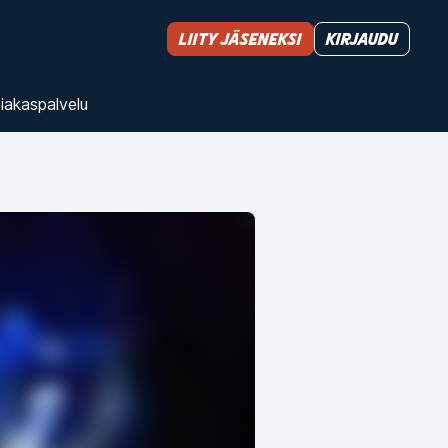
Liity jäseneksi
Kirjaudu
iakas­palvelu