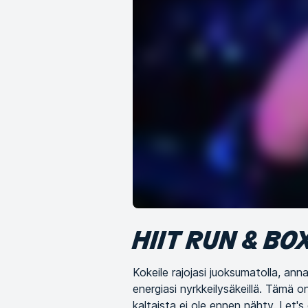
HIIT RUN & BO
Kokeile rajojasi juoksumatolla, ann
energiasi nyrkkeilysäkeillä. Tämä on
kaltaista ei ole ennen nähty. Let's