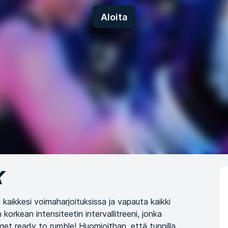
Aloita
X
a kaikkesi voimaharjoituksissa ja vapauta kaikki
 korkean intensiteetin intervallitreeni, jonka
 get ready to rumble! Huomioithan, että tunnilla