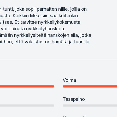
unti, joka sopii parhaiten niille, joilla on
ta. Kaikkiin liikkeisiin saa kuitenkin
rvitsee. Et tarvitse nyrkkeilykokemusta
a voit lainata nyrkkeilyhanskoja.
mään nyrkkeilysiteitä hanskojen alla, jotka
than, että valaistus on hämärä ja tunnilla
Voima
Tasapaino