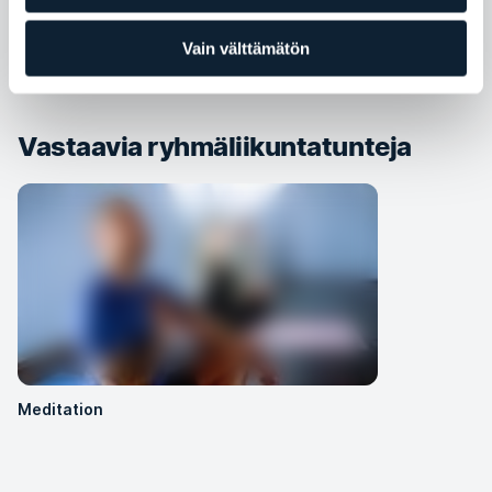
Gentle Vinyasa Yoga
Vain välttämätön
Vastaavia ryhmäliikuntatunteja
Meditation