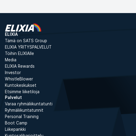
ELIXIA
Tämä on SATS Group
ELIXIA YRITYSPALVELUT
Töihin ELIXIAlle
Media
ELIXIA Rewards
Investor
WhistleBlower
Kuntokeskukset
Etsimme liiketiloja
Palvelut
Varaa ryhmäliikuntatunti
Ryhmäliikuntatunnit
Personal Training
Boot Camp
Liikepankki
Kuntosaliharjoittelu