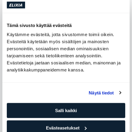
Intensiteetti
Koreografia
Tämä sivusto käyttää evästeitä
Käytämme evästeitä, jotta sivustomme toimii oikein.
Evästeitä käytetään myös sisältöjen ja mainosten
personointiin, sosiaalisen median ominaisuuksien
tarjoamiseen sekä tietoliikenteen analysointiin.
Evästetietoja jaetaan sosiaalisen median, mainonnan ja
Täydentäviä ryhmäliikuntatunteja
analytiikkakumppaneidemme kanssa.
Näytä tiedot
Salli kaikki
Evästeasetukset