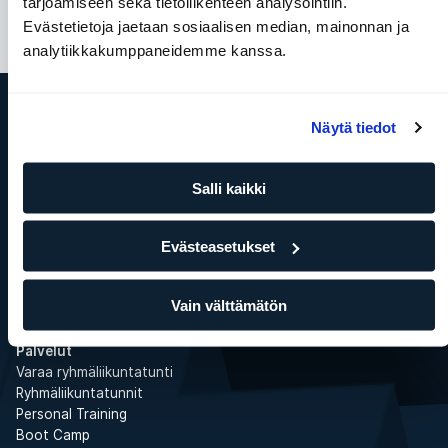
tarjoamiseen sekä tietoliikenteen analysointiin.
Evästetietoja jaetaan sosiaalisen median, mainonnan ja
analytiikkakumppaneidemme kanssa.
Näytä tiedot
ELIXIA
Tämä on SATS Group
ELIXIA YRITYSPALVELUT
Salli kaikki
Töihin ELIXIAlle
Media
Evästeasetukset
ELIXIA Rewards
Investor
WhistleBlower
Vain välttämätön
Kuntokeskukset
Etsimme liiketiloja
Palvelut
Varaa ryhmäliikuntatunti
Ryhmäliikuntatunnit
Personal Training
Boot Camp