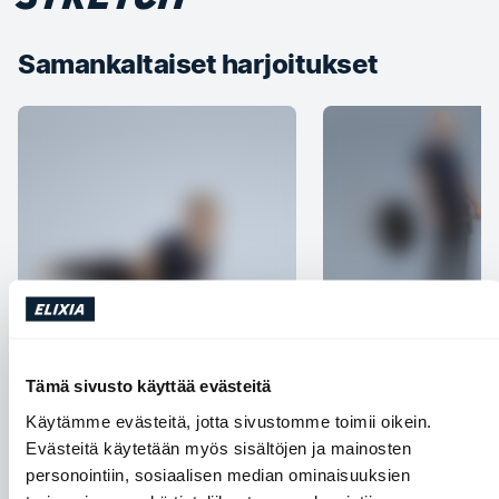
Samankaltaiset harjoitukset
Kobra
Bent over row to dea
Tämä sivusto käyttää evästeitä
Olkapäät
Keskivartalo
Jalat ja pakarat
Se
Käytämme evästeitä, jotta sivustomme toimii oikein.
Rintalihakset
Evästeitä käytetään myös sisältöjen ja mainosten
personointiin, sosiaalisen median ominaisuuksien