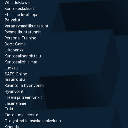
WhistleBlower
Kuntokeskukset
Etsimme liiketiloja
Palvelut
Varaa ryhmäliikuntatunti
Ryhmäliikuntatunnit
Personal Training
Boot Camp
Liikepankki
Kuntosaliharjoittelu
Kuntosaliohjelmat
Juoksu
SATS Online
Inspiroidu
Ravinto ja hyvinvointi
Hyvinvointi
Treeni ja treenivinkit
Jäsenemme
Tuki
Tietosuojaseloste
Ota yhteyttä asiakaspalveluun
Kirjaudu