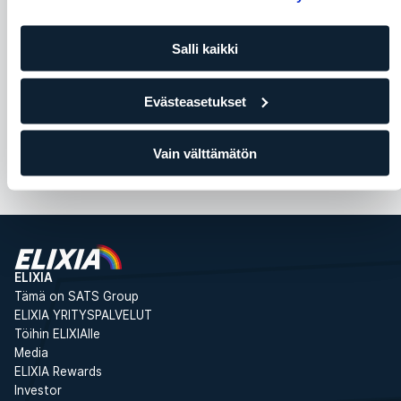
Kobra
Bent over row to dea
Salli kaikki
Olkapäät
Keskivartalo
Jalat ja pakarat
Se
Rintalihakset
Evästeasetukset
Vain välttämätön
ELIXIA
Tämä on SATS Group
ELIXIA YRITYSPALVELUT
Töihin ELIXIAlle
Media
ELIXIA Rewards
Investor