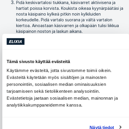
Pidä keskivartalosi tiukkana, käsivarret aktiivisena ja
hartiat poissa korvista. Koukista oikeaa kyynärpäätäsi ja
nosta käsipaino kylkeä pitkin noin kylkiluiden
korkeudelle. Pidä vartalo suorana ja vältä vartalon
kiertoa. Ainoastaan käsivarren ja olkapään tulisi liikkua
käsipainon noston ja laskun aikana.
Laske oikea käden käsipaino hallitusti takaisin lattialle ja
toista liike vasemmalla kädellä. Jatka liikettä vuorotellen
käsiä.
Tämä sivusto käyttää evästeitä
Samankaltaiset harjoitukset
Käytämme evästeitä, jotta sivustomme toimii oikein.
Evästeitä käytetään myös sisältöjen ja mainosten
personointiin, sosiaalisen median ominaisuuksien
tarjoamiseen sekä tietoliikenteen analysointiin.
Evästetietoja jaetaan sosiaalisen median, mainonnan ja
analytiikkakumppaneidemme kanssa.
Näytä tiedot