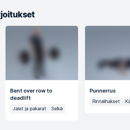
joitukset
Bent over row to
Punnerrus
deadlift
Rintalihakset
K
Jalat ja pakarat
Selkä