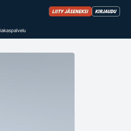
Liity jäseneksi
Kirjaudu
iakas­palvelu