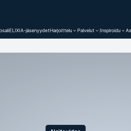
osali
ELIXIA-jäsenyydet
Harjoittelu
Palvelut
Inspiroidu
As