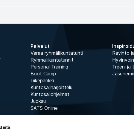
Palvelut
Inspiroid
Varaa ryhmäliikuntatunti
Ravinto ja
T
Ryhmäliikuntatunnit
Hyvinvoin
Personal Training
Treeni ja 
Boot Camp
Jäsenem
Liikepankki
Kuntosaliharjoittelu
Kuntosaliohjelmat
Juoksu
SATS Online
teitä