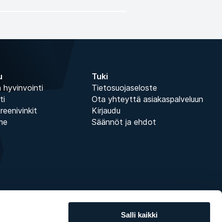
u
Tuki
 hyvinvointi
Tietosuojaseloste
ti
Ota yhteyttä asiakaspalveluun
treenivinkit
Kirjaudu
me
Säännöt ja ehdot
Salli kaikki