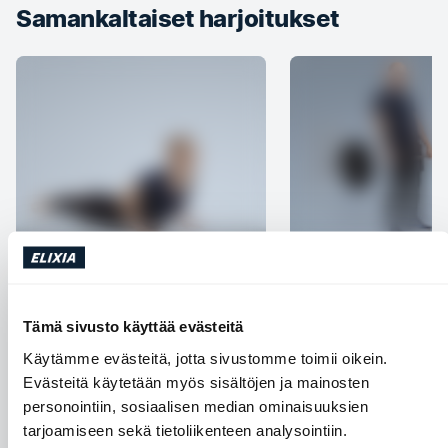
Samankaltaiset harjoitukset
Kobra
Bent over row to dea
Olkapäät
Keskivartalo
Jalat ja pakarat
Se
Tämä sivusto käyttää evästeitä
Rintalihakset
Käytämme evästeitä, jotta sivustomme toimii oikein.
Evästeitä käytetään myös sisältöjen ja mainosten
personointiin, sosiaalisen median ominaisuuksien
tarjoamiseen sekä tietoliikenteen analysointiin.