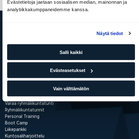
Evästetietoja jaetaan sosiaalisen median, mainonnan ja
analytiikkakumppaneidemme kanssa.
ELIXIA
Näytä tiedot
Tämä on SATS Group
ELIXIA YRITYSPALVELUT
Töihin ELIXIAlle
Salli kaikki
Media
ELIXIA Rewards
Evästeasetukset
Investor
WhistleBlower
Kuntokeskukset
Vain välttämätön
Etsimme liiketiloja
Palvelut
Varaa ryhmäliikuntatunti
Ryhmäliikuntatunnit
Personal Training
Boot Camp
Liikepankki
Kuntosaliharjoittelu