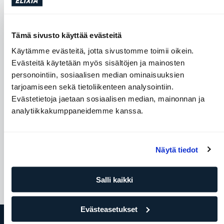
Tämä sivusto käyttää evästeitä
Käytämme evästeitä, jotta sivustomme toimii oikein.
Evästeitä käytetään myös sisältöjen ja mainosten
personointiin, sosiaalisen median ominaisuuksien
tarjoamiseen sekä tietoliikenteen analysointiin.
Evästetietoja jaetaan sosiaalisen median, mainonnan ja
Kobra
Bent over row to dea
analytiikkakumppaneidemme kanssa.
Olkapäät
Keskivartalo
Jalat ja pakarat
Se
Rintalihakset
Näytä tiedot
Salli kaikki
Evästeasetukset