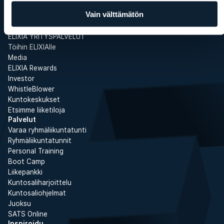
Vain välttämätön
ELIXIA
Tämä on SATS Group
ELIXIA YRITYSPALVELUT
Töihin ELIXIAlle
Media
ELIXIA Rewards
Investor
WhistleBlower
Kuntokeskukset
Etsimme liiketiloja
Palvelut
Varaa ryhmäliikuntatunti
Ryhmäliikuntatunnit
Personal Training
Boot Camp
Liikepankki
Kuntosaliharjoittelu
Kuntosaliohjelmat
Juoksu
SATS Online
Inspiroidu