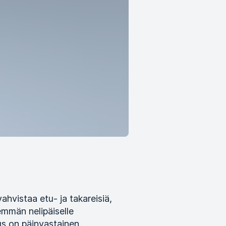
vahvistaa etu- ja takareisiä,
emmän nelipäiselle
tus on päinvastainen.