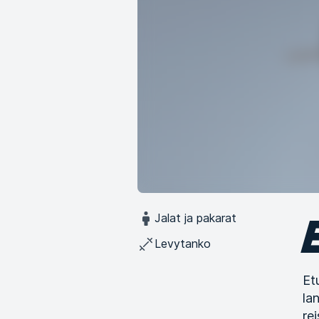
Jalat ja pakarat
Levytanko
Et
la
re