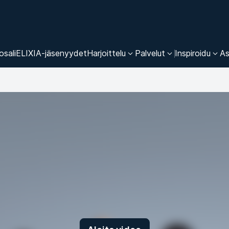
osali
ELIXIA-jäsenyydet
Harjoittelu
Palvelut
Inspiroidu
As