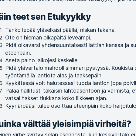
äin teet sen Etukyykky
Tanko lepää yläselkäsi päällä, niskan takana.
Ote on hieman olkapäitä leveämpi.
Pidä olkavarsi yhdensuuntaisesti lattian kanssa ja 
eteenpäin.
Aseta paino jalkojesi keskelle.
Pidä ylävartalo mahdollisimman pystyssä. Koukista 
työntämällä lantiota alas ja taaksepäin.
Kyykätessä voit halutessasi tuoda lantion jopa polvi
Palaa hallitusti takaisin lähtöasentoon ja varmista, 
vatsalihakset tiukkana koko liikkeen ajan.
Kyynärpääsi tulee osoittaa eteenpäin koko harjoituk
uinka välttää yleisimpiä virheitä?
einen virhe syntyy selän asennosta, kun keskivartalo ei