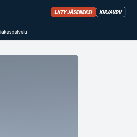
Liity jäseneksi
Kirjaudu
iakas­palvelu