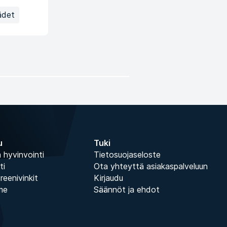
ädet
u
Tuki
 hyvinvointi
Tietosuojaseloste
ti
Ota yhteyttä asiakaspalveluun
treenivinkit
Kirjaudu
me
Säännöt ja ehdot