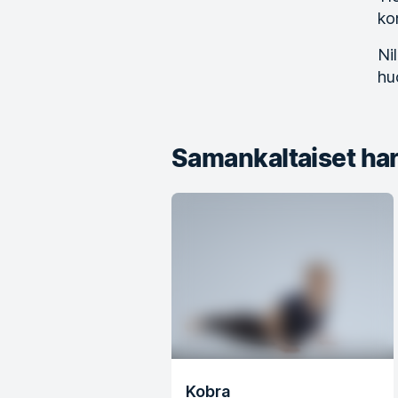
ko
Ni
hu
Samankaltaiset har
Kobra