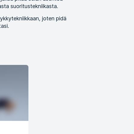
asta suoritustekniikasta.
yykkytekniikkaan, joten pidä
asi.