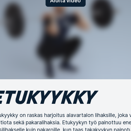
Aloita video
ETUKYYKKY
ukyykky on raskas harjoitus alavartalon lihaksille, joka 
ntiota sekä pakaralihaksia. Etukyykyn työ painottuu en
isilihakselle kuin pakaroille, kun taas takakyykyn paino