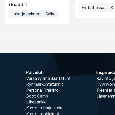
deadlift
Rintalihakset
K
Jalat ja pakarat
Selkä
Palvelut
Inspiroid
Varaa ryhmäliikuntatunti
Ravinto ja
T
Ryhmäliikuntatunnit
Hyvinvoin
Personal Training
Treeni ja 
Boot Camp
Jäsenem
Liikepankki
Kuntosaliharjoittelu
Kuntosaliohjelmat