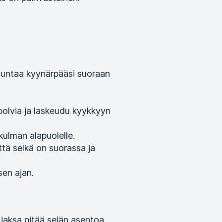
suuntaa kyynärpääsi suoraan
polvia ja laskeudu kyykkyyn
kulman alapuolelle.
että selkä on suorassa ja
sen ajan.
 jaksa pitää selän asentoa