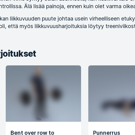
ntrollissa. Älä lisää painoja, ennen kuin olet varma oike
lkan liikkuvuuden puute johtaa usein virheelliseen etuk
oli, että myös liikkuvuusharjoituksia löytyy treeniviikost
joitukset
Bent over row to
Punnerrus