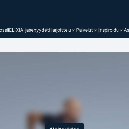
osali
ELIXIA-jäsenyydet
Harjoittelu
Palvelut
Inspiroidu
As