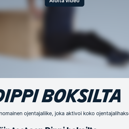
Aloita video
DIPPI BOKSILTA
inomainen ojentajaliike, joka aktivoi koko ojentajalihakse