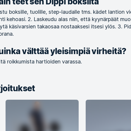
äin teet sen Dippi boksilta
 Istu boksille, tuolille, step-laudalle tms. kädet lantion
hti kehoasi. 2. Laskeudu alas niin, että kyynärpäät m
ytä käsivarsien takaosaa nostaaksesi itsesi ylös. 3. Pid
orana.
uinka välttää yleisimpiä virheitä?
ltä roikkumista hartioiden varassa.
joitukset