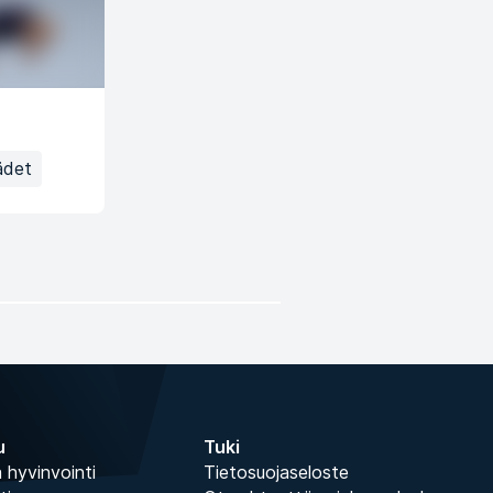
ädet
u
Tuki
 hyvinvointi
Tietosuojaseloste