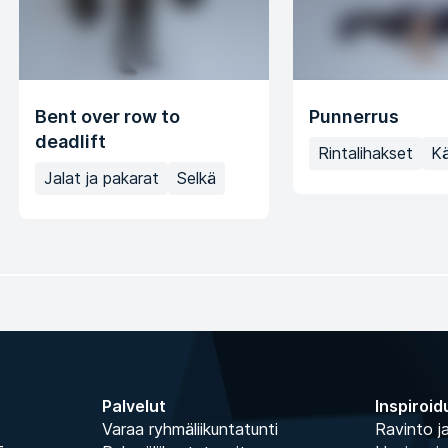
Bent over row to
Punnerrus
deadlift
Rintalihakset
K
Jalat ja pakarat
Selkä
Palvelut
Inspiroid
Varaa ryhmäliikuntatunti
Ravinto ja