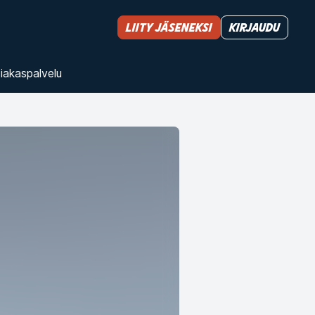
Liity jäseneksi
Kirjaudu
iakas­palvelu