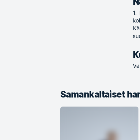
N
1.
ko
Kä
su
K
Vä
Samankaltaiset har