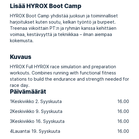
Lisää HYROX Boot Camp
HYROX Boot Camp yhdistää juoksun ja toiminnalliset
harjoitukset kuten soutu, kelkan työntö ja burpeet.
Treenaa viikoittain PT:n ja ryhmän kanssa kehittäen
voimaa, kestävyyttä ja tekniikkaa – ilman aiempaa
kokemusta.
Kuvaus
HYROX Full HYROX race simulation and preparation
workouts. Combines running with functional fitness
stations to build the endurance and strength needed for
race day.
Päivämäärät
1
Keskiviikko 2. Syyskuuta
16.00
2
Keskiviikko 9. Syyskuuta
16.00
3
Keskiviikko 16. Syyskuuta
16.00
4
Lauantai 19. Syyskuuta
16.00