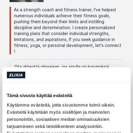
As a strength coach and fitness trainer, I've helped
numerous individuals achieve their fitness goals,
pushing them beyond their limits and instilling
discipline and determination. I create personalized
training plans that consider individual strengths,
limitations, and aspirations, If you seek guidance in
fitness, yoga, or personal development, let's connect
!
Ota yhteyttä ohjaajaan, jos sinulla on kysymyksiä.
Puhelinnumero
Sähköpostiosoite
+35 8445 28 2226
marcos.chagoya@elixia.fi
Tämä sivusto käyttää evästeitä
Käytämme evästeitä, jotta sivustomme toimii oikein.
Katso profiili
Evästeitä käytetään myös sisältöjen ja mainosten
personointiin, sosiaalisen median ominaisuuksien
tarjoamiseen sekä tietoliikenteen analysointiin.