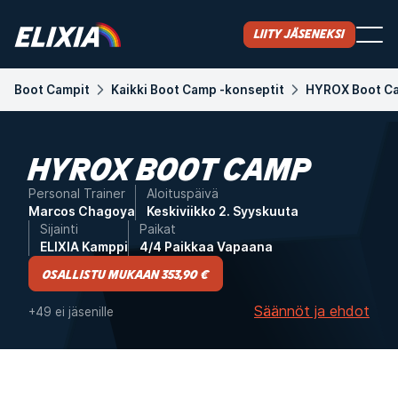
Liity jäseneksi
Boot Campit
Kaikki Boot Camp -konseptit
HYROX Boot C
HYROX BOOT CAMP
Personal Trainer
Aloituspäivä
Marcos Chagoya
Keskiviikko 2. Syyskuuta
Sijainti
Paikat
ELIXIA Kamppi
4/4 Paikkaa Vapaana
Osallistu mukaan 353,90 €
Säännöt ja ehdot
+49 ei jäsenille