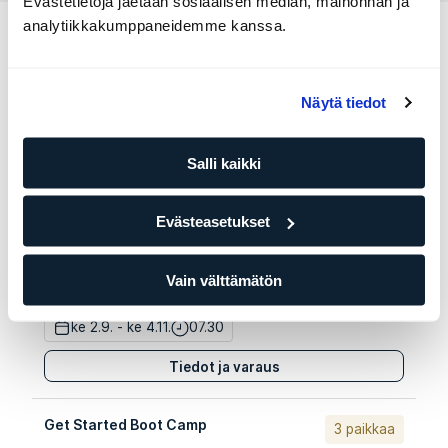
Evästetietoja jaetaan sosiaalisen median, mainonnan ja
analytiikkakumppaneidemme kanssa.
Muut Boot Campit paikassa ELIXIA
Kamppi
Näytä tiedot
Etkö ole täysin vakuuttunut? Tässä on joitakin muita
bootcamp-kursseja, jotka saattavat sopia tyyliisi
Salli kaikki
paremmin.
Running Boot camp
12 paikkaa
Evästeasetukset
Mirella Virta
Vain välttämätön
ELIXIA Kamppi
ke 2.9. - ke 4.11.
07.30
Tiedot ja varaus
Get Started Boot Camp
3 paikkaa