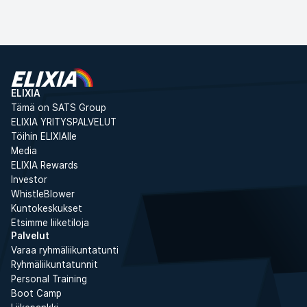
Jäsenten hinta
353,90 €
Ilmoittaudu
Ei-jäsenten hinta
353,90 €
ELIXIA
Tämä on SATS Group
ELIXIA YRITYSPALVELUT
Töihin ELIXIAlle
Media
ELIXIA Rewards
Investor
WhistleBlower
Kuntokeskukset
Etsimme liiketiloja
Palvelut
Varaa ryhmäliikuntatunti
Ryhmäliikuntatunnit
Personal Training
Boot Camp