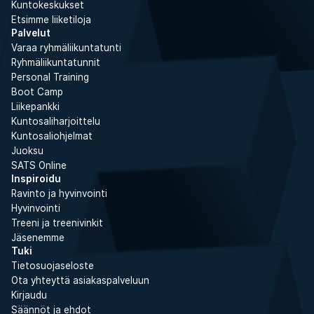
Kuntokeskukset
Etsimme liiketiloja
Palvelut
Varaa ryhmäliikuntatunti
Ryhmäliikuntatunnit
Personal Training
Boot Camp
Liikepankki
Kuntosaliharjoittelu
Kuntosaliohjelmat
Juoksu
SATS Online
Inspiroidu
Ravinto ja hyvinvointi
Hyvinvointi
Treeni ja treenivinkit
Jäsenemme
Tuki
Tietosuojaseloste
Ota yhteyttä asiakaspalveluun
Kirjaudu
Säännöt ja ehdot