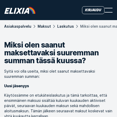
Kirjaudu
Asiakas­palvelu
Maksut
Laskutus
Miksi olen saanut 
Miksi olen saanut
maksettavaksi suuremman
summan tässä kuussa?
Syitä voi olla useita, miksi olet saanut maksettavaksi
suuremman summan:
Uusi jäsenyys
Käytössämme on etukäteislaskutus ja tämä tarkoittaa, että
ensimmäinen maksusi sisältää kuluvan kuukauden aktiiviset
päivät, seuraavan kuukauden maksun sekä mahdollisen
aloitusmaksun. Tämän jälkeen seuraavat maksut koskevat vain
yhtä kuukautta kerrallaan.