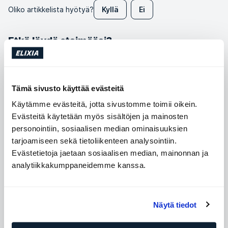
Oliko artikkelista hyötyä?
Kyllä
Ei
Etkö löydä etsimääsi?
Chat aukioloajat
Tämä sivusto käyttää evästeitä
12:45 - 15:45
Maanantai - Torstai:
Käytämme evästeitä, jotta sivustomme toimii oikein.
Evästeitä käytetään myös sisältöjen ja mainosten
9:00 - 15:00
Perjantai:
personointiin, sosiaalisen median ominaisuuksien
tarjoamiseen sekä tietoliikenteen analysointiin.
Aloita chat
Evästetietoja jaetaan sosiaalisen median, mainonnan ja
analytiikkakumppaneidemme kanssa.
Lähetä meille viesti
Näytä tiedot
Soita meille