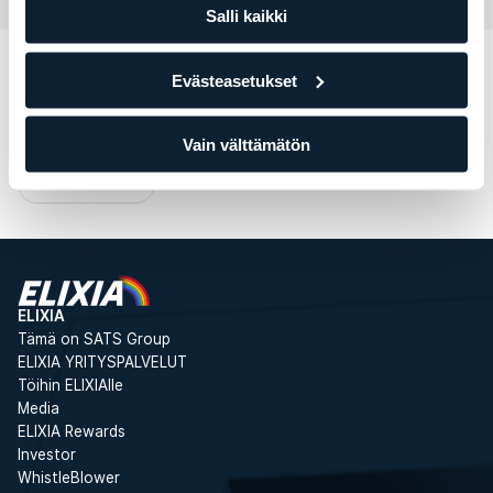
Salli kaikki
Muut kategoriat
Evästeasetukset
Profiilini
Jäsenyys
Harjoittelu
Palvelut
Vain välttämätön
Keskustiedot
ELIXIA
Tämä on SATS Group
ELIXIA YRITYSPALVELUT
Töihin ELIXIAlle
Media
ELIXIA Rewards
Investor
WhistleBlower