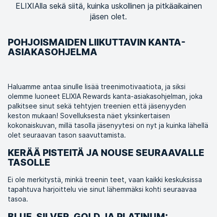
ELIXIAlla sekä siitä, kuinka uskollinen ja pitkäaikainen
jäsen olet.
POHJOISMAIDEN LIIKUTTAVIN KANTA-
ASIAKASOHJELMA
Haluamme antaa sinulle lisää treenimotivaatiota, ja siksi
olemme luoneet ELIXIA Rewards kanta-asiakasohjelman, joka
palkitsee sinut sekä tehtyjen treenien että jäsenyyden
keston mukaan! Sovelluksesta näet yksinkertaisen
kokonaiskuvan, millä tasolla jäsenyytesi on nyt ja kuinka lähellä
olet seuraavan tason saavuttamista.
KERÄÄ PISTEITÄ JA NOUSE SEURAAVALLE
TASOLLE
Ei ole merkitystä, minkä treenin teet, vaan kaikki keskuksissa
tapahtuva harjoittelu vie sinut lähemmäksi kohti seuraavaa
tasoa.
BLUE, SILVER, GOLD JA PLATINUM: