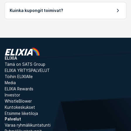
Kuinka kupongit toimivat?
ELIXIA
Tämä on SATS Group
ELIXIA YRITYSPALVELUT
Töihin ELIXIAlle
Media
ELIXIA Rewards
Investor
WhistleBlower
Kuntokeskukset
Etsimme liiketiloja
Palvelut
Varaa ryhmäliikuntatunti