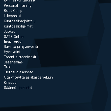
Ryhmäliikuntatunnit
Personal Training
Boot Camp
Liikepankki
Kuntosaliharjoittelu
Kuntosaliohjelmat
Juoksu
SATS Online
Inspiroidu
Ravinto ja hyvinvointi
Hyvinvointi
Treeni ja treenivinkit
Jäsenemme
Tuki
Tietosuojaseloste
Ota yhteyttä asiakaspalveluun
Kirjaudu
Säännöt ja ehdot