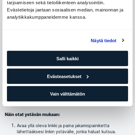
tarjoamiseen sekä tietoliikenteen analysointiin.
Tämän saat:
Evästetietoja jaetaan sosiaalisen median, mainonnan ja
analytiikkakumppaneidemme kanssa.
8 kuponkia, joilla pääset
osallistumaan
ryhmäliikuntatunnille
4 kuponkia, jolla tuot ystävän mukaan treenaamaan
kanssasi viikoksi
Näytä tiedot
2 kuponkia, joilla saat 20 % alennusta ELIXIA Shopin
kertaostoksesta*
1 kuukauden jäädytysmahdollisuus - ilman erillistä
Salli kaikki
dokumenttia
Kutsu ystävä ELIXIAan
Evästeasetukset
ELIXIA-sovelluksen profiilisivun oikeasta yläkulmasta löydät
mahdollisuuden kutsua ja tuoda ystäväsi treenaamaan
Vain välttämätön
ELIXIAan. Huomioithan, että jos jäsenyytesi on jäädytetty, et
voi käyttää toimintoa ja Bring a Friend -kuponkia.
Näin otat ystävän mukaan:
Avaa yllä oleva linkki ja paina jakamispainiketta
lähettääksesi linkin ystävälle, jonka haluat kutsua.