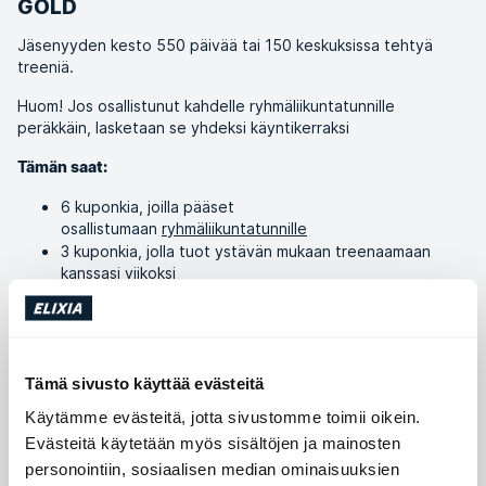
GOLD
Jäsenyyden kesto 550 päivää tai 150 keskuksissa tehtyä
treeniä.
Huom! Jos osallistunut kahdelle ryhmäliikuntatunnille
peräkkäin, lasketaan se yhdeksi käyntikerraksi
Tämän saat:
6 kuponkia, joilla pääset
osallistumaan
ryhmäliikuntatunnille
3 kuponkia, jolla tuot ystävän mukaan treenaamaan
kanssasi viikoksi
2 kuponkia, joilla saat 20 % alennusta ELIXIA Shopin
kertaostoksesta*
PLATINUM
Tämä sivusto käyttää evästeitä
Jäsenyyden kesto 1 825 päivää tai 500 keskuksissa tehtyä
Käytämme evästeitä, jotta sivustomme toimii oikein.
treeniä.
Evästeitä käytetään myös sisältöjen ja mainosten
Huom! Jos osallistunut kahdelle ryhmäliikuntatunnille
personointiin, sosiaalisen median ominaisuuksien
peräkkäin, lasketaan se yhdeksi käyntikerraksi