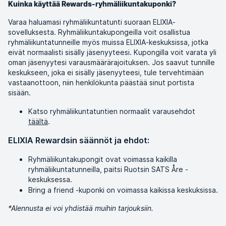
Kuinka käyttää Rewards-ryhmäliikuntakuponki?
Varaa haluamasi ryhmäliikuntatunti suoraan ELIXIA-
sovelluksesta. Ryhmäliikuntakupongeilla voit osallistua
ryhmäliikuntatunneille myös muissa ELIXIA-keskuksissa, jotka
eivät normaalisti sisälly jäsenyyteesi. Kupongilla voit varata yli
oman jäsenyytesi varausmäärärajoituksen. Jos saavut tunnille
keskukseen, joka ei sisälly jäsenyyteesi, tule tervehtimään
vastaanottoon, niin henkilökunta päästää sinut portista
sisään.
Katso ryhmäliikuntatuntien normaalit varausehdot
täältä
.
ELIXIA Rewardsin säännöt ja ehdot:
Ryhmäliikuntakupongit ovat voimassa kaikilla
ryhmäliikuntatunneilla, paitsi Ruotsin SATS Åre -
keskuksessa.
Bring a friend -kuponki on voimassa kaikissa keskuksissa.
*Alennusta ei voi yhdistää muihin tarjouksiin.