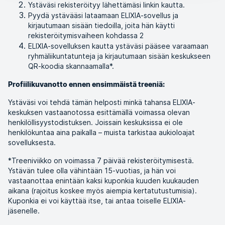
Ystäväsi rekisteröityy lähettämäsi linkin kautta.
Pyydä ystävääsi lataamaan ELIXIA-sovellus ja
kirjautumaan sisään tiedoilla, joita hän käytti
rekisteröitymisvaiheen kohdassa 2
ELIXIA-sovelluksen kautta ystäväsi pääsee varaamaan
ryhmäliikuntatunteja ja kirjautumaan sisään keskukseen
QR-koodia skannaamalla*.
Profiilikuvanotto ennen ensimmäistä treeniä:
Ystäväsi voi tehdä tämän helposti minkä tahansa ELIXIA-
keskuksen vastaanotossa esittämällä voimassa olevan
henkilöllisyystodistuksen. Joissain keskuksissa ei ole
henkilökuntaa aina paikalla – muista tarkistaa aukioloajat
sovelluksesta.
*Treeniviikko on voimassa 7 päivää rekisteröitymisestä.
Ystävän tulee olla vähintään 15-vuotias, ja hän voi
vastaanottaa enintään kaksi kuponkia kuuden kuukauden
aikana (rajoitus koskee myös aiempia kertatutustumisia).
Kuponkia ei voi käyttää itse, tai antaa toiselle ELIXIA-
jäsenelle.