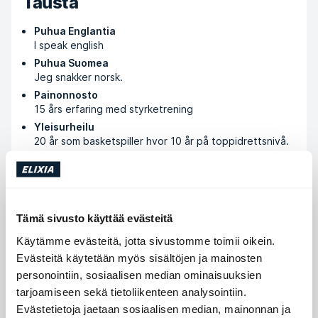
Tausta
Puhua Englantia
I speak english
Puhua Suomea
Jeg snakker norsk.
Painonnosto
15 års erfaring med styrketrening
Yleisurheilu
20 år som basketspiller hvor 10 år på toppidrettsnivå.
Koulutus ja kurssit
Tämä sivusto käyttää evästeitä
Bachelor i Idrettsvitenskap
Käytämme evästeitä, jotta sivustomme toimii oikein.
Universitetet i Tromsø
Evästeitä käytetään myös sisältöjen ja mainosten
personointiin, sosiaalisen median ominaisuuksien
tarjoamiseen sekä tietoliikenteen analysointiin.
Osta tapaamisia
Evästetietoja jaetaan sosiaalisen median, mainonnan ja