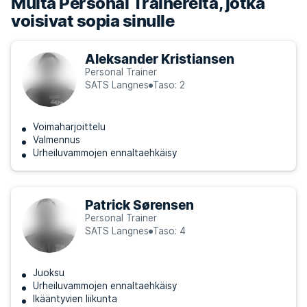
Muita Personal Trainereita, jotka
voisivat sopia sinulle
Aleksander Kristiansen
Personal Trainer
SATS Langnes
Taso: 2
Voimaharjoittelu
Valmennus
Urheiluvammojen ennaltaehkäisy
Patrick Sørensen
Personal Trainer
SATS Langnes
Taso: 4
Juoksu
Urheiluvammojen ennaltaehkäisy
Ikääntyvien liikunta