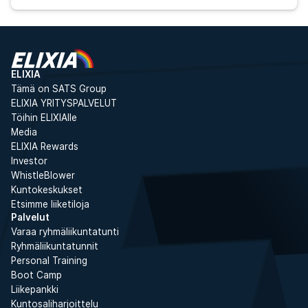
ELIXIA
Tämä on SATS Group
ELIXIA YRITYSPALVELUT
Töihin ELIXIAlle
Media
ELIXIA Rewards
Investor
WhistleBlower
Kuntokeskukset
Etsimme liiketiloja
Palvelut
Varaa ryhmäliikuntatunti
Ryhmäliikuntatunnit
Personal Training
Boot Camp
Liikepankki
Kuntosaliharjoittelu