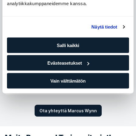
analytiikkakumppaneidemme kanssa.
Saatavilla olevat ajat
Näytä tiedot
Maanantai
16:30 - 22:30
Tiistai
16:30 - 22:30
Salli kaikki
Keskiviikko
16:30 - 22:30
Torstai
16:30 - 22:30
Evästeasetukset
Perjantai
16:30 - 21:30
Lauantai
16:30 - 20:00
Vain välttämätön
Sunnuntai
16:30 - 21:00
Ota yhteyttä Marcus Wynn