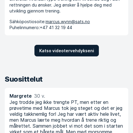
rettningen du ønsker. Jeg ønsker å hjelpe deg med
utvikling gjennom trening.
Sähköpostiosoite:
marcus.wynn@sats.no
Puhelinnumero:
+47 41 32 19 44
Katso videotervehdykseni
Suosittelut
Margrete
30 v.
Jeg trodde jeg ikke trengte PT, men etter en
prøvetime med Marcus tok jeg steget og det er jeg
veldig takknemlig for! Jeg har vært aktiv hele livet,
men Marcus lærte meg hvordan å trene riktig og
målrettet. Sammen jobbet vi mot det som i starten
virket som et hårete mål. Men med morsomme