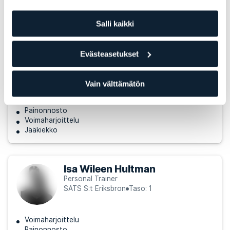
Muita Personal Trainereita, jotka
Salli kaikki
voisivat sopia sinulle
Evästeasetukset
Victor Kilefors
Personal Trainer
SATS S:t Eriksbron
Taso: 2
Vain välttämätön
Painonnosto
Voimaharjoittelu
Jääkiekko
Isa Wileen Hultman
Personal Trainer
SATS S:t Eriksbron
Taso: 1
Voimaharjoittelu
Painonnosto