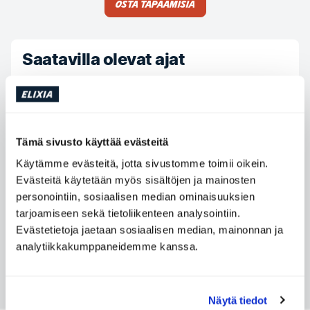
Osta tapaamisia
Saatavilla olevat ajat
Maanantai
12:00 - 20:00
Tiistai
09:00 - 18:00
Keskiviikko
09:00 - 19:00
Tämä sivusto käyttää evästeitä
Torstai
06:30 - 14:00
Käytämme evästeitä, jotta sivustomme toimii oikein.
Perjantai
06:00 - 12:00
Evästeitä käytetään myös sisältöjen ja mainosten
personointiin, sosiaalisen median ominaisuuksien
Lauantai
Ei saatavilla
tarjoamiseen sekä tietoliikenteen analysointiin.
Sunnuntai
Ei saatavilla
Evästetietoja jaetaan sosiaalisen median, mainonnan ja
analytiikkakumppaneidemme kanssa.
Ota yhteyttä Rickard Waltherson
Näytä tiedot