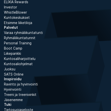
ELIXIA Rewards
Investor
WhistleBlower
Kuntokeskukset
Etsimme liiketiloja
Palvelut
Varaa ryhmäliikuntatunti
Ryhmäliikuntatunnit
Personal Training
Boot Camp
Liikepankki
Kuntosaliharjoittelu
Kuntosaliohjelmat
Juoksu
SATS Online
Inspiroidu
Ravinto ja hyvinvointi
Hyvinvointi
Treeni ja treenivinkit
Jäsenemme
Tuki
Tietosuojaseloste