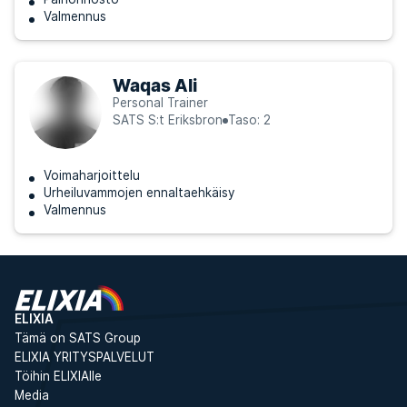
Valmennus
Waqas Ali
Personal Trainer
SATS S:t Eriksbron
Taso: 2
Voimaharjoittelu
Urheiluvammojen ennaltaehkäisy
Valmennus
ELIXIA
Tämä on SATS Group
ELIXIA YRITYSPALVELUT
Töihin ELIXIAlle
Media