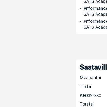
SATS Acad
Prformance
SATS Acad
Prformance
SATS Acad
Saatavill
Maanantai
Tiistai
Keskiviikko
Torstai