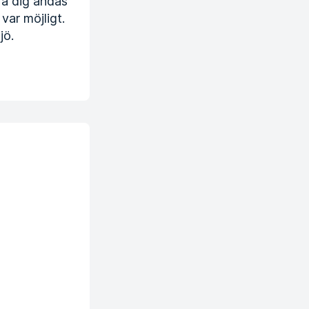
ära dig andas
var möjligt.
jö.