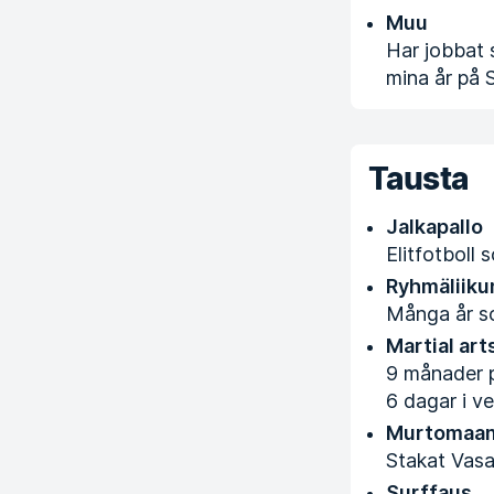
Muu
Har jobbat 
mina år på 
Tausta
Jalkapallo
Elitfotboll
Ryhmäliiku
Många år s
Martial art
9 månader p
6 dagar i v
Murtomaan
Stakat Vasa
Surffaus