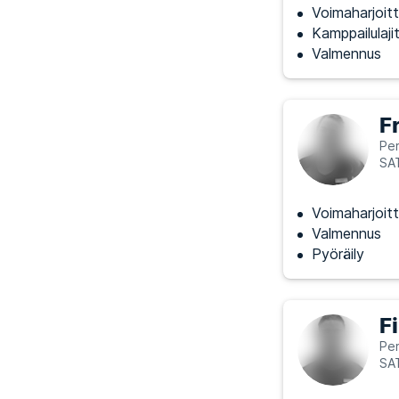
Voimaharjoitt
Kamppailulajit
Valmennus
F
Per
SA
Voimaharjoitt
Valmennus
Pyöräily
F
Per
SA