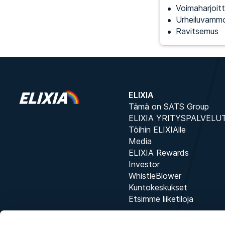
Voimaharjoitt
Urheiluvammo
Ravitsemus
ELIXIA
Tämä on SATS Group
ELIXIA YRITYSPALVELU
Töihin ELIXIAlle
Media
ELIXIA Rewards
Investor
WhistleBlower
Kuntokeskukset
Etsimme liiketiloja