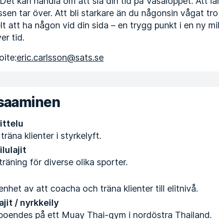
e. Det kan handla om att slå din tid på Vasaloppet. Att l
ssen tar över. Att bli starkare än du någonsin vågat tro 
elt att ha någon vid din sida – en trygg punkt i en ny mil
er tid.
ite:
eric.carlsson@sats.se
osaaminen
ittelu
träna klienter i styrkelyft.
lulajit
äning för diverse olika sporter.
enhet av att coacha och träna klienter till elitnivå.
jit / nyrkkeily
oendes på ett Muay Thai-gym i nordöstra Thailand.