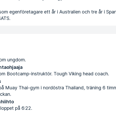
som egenföretagare ett år i Australien och tre år i Spa
SATS.
 som ungdom.
ntaohjaaja
om Bootcamp-instruktör. Tough Viking head coach.
s
å Muay Thai-gym i nordöstra Thailand, träning 6 timm
eckan.
hiihto
loppet på 6:22.