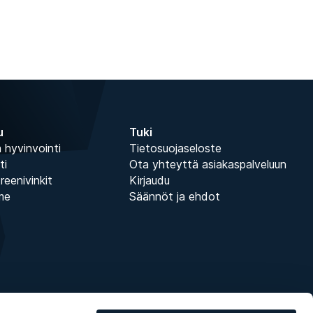
u
Tuki
 hyvinvointi
Tietosuojaseloste
ti
Ota yhteyttä asiakaspalveluun
treenivinkit
Kirjaudu
me
Säännöt ja ehdot