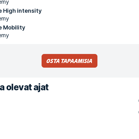
emy
 High intensity
emy
 Mobility
emy
Osta tapaamisia
a olevat ajat