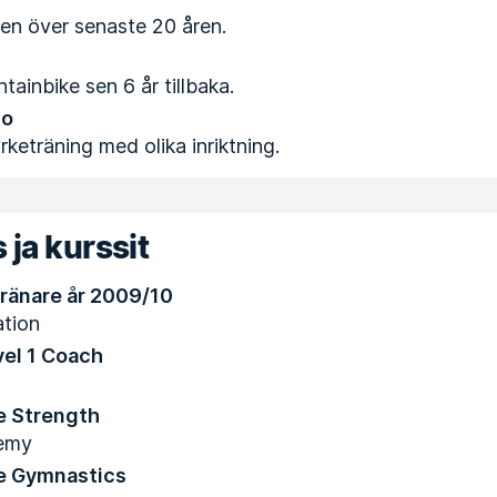
den över senaste 20 åren.
ainbike sen 6 år tillbaka.
to
rketräning med olika inriktning.
 ja kurssit
Tränare år 2009/10
tion
vel 1 Coach
Q
e Strength
emy
e Gymnastics