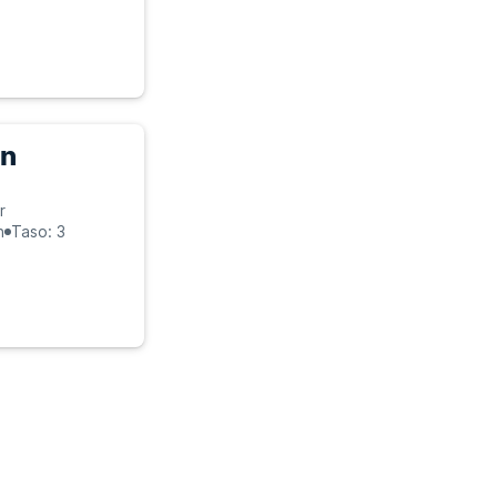
an
r
n
Taso: 3