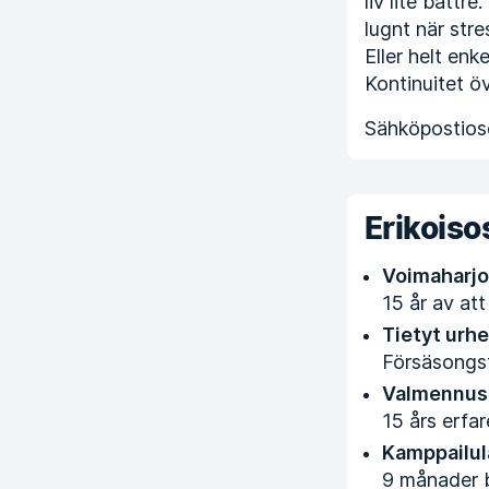
liv lite bättr
lugnt när stre
Eller helt enk
Kontinuitet öv
Sähköpostioso
Erikois
Voimaharjo
15 år av att 
Tietyt urhei
Försäsongstr
Valmennus
15 års erfar
Kamppailula
9 månader b