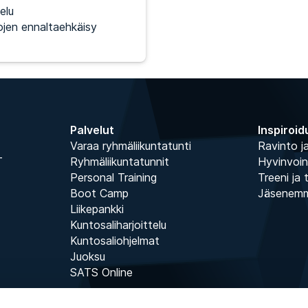
elu
jen ennaltaehkäisy
Palvelut
Inspiroid
Varaa ryhmäliikuntatunti
Ravinto ja
T
Ryhmäliikuntatunnit
Hyvinvoin
Personal Training
Treeni ja 
Boot Camp
Jäsenem
Liikepankki
Kuntosaliharjoittelu
Kuntosaliohjelmat
Juoksu
SATS Online