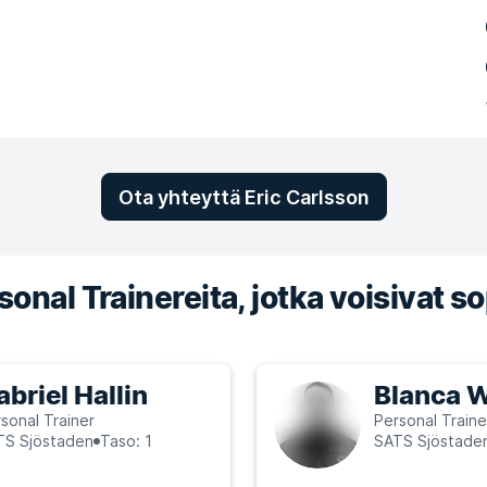
Ota yhteyttä Eric Carlsson
onal Trainereita, jotka voisivat so
abriel Hallin
Blanca W
sonal Trainer
Personal Traine
TS Sjöstaden
Taso: 1
SATS Sjöstade