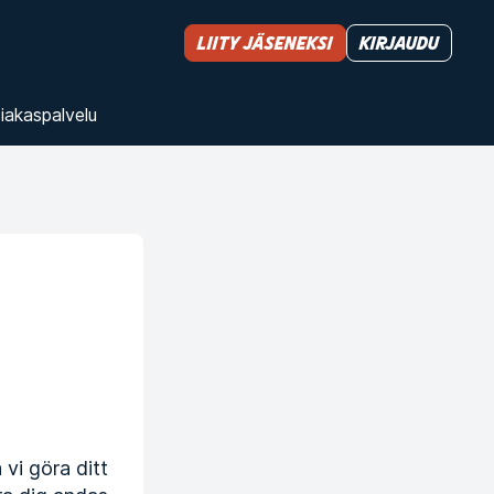
Liity jäseneksi
Kirjaudu
iakas­palvelu
 vi göra ditt