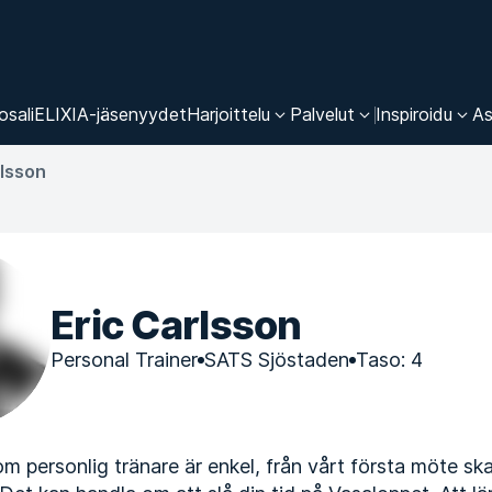
osali
ELIXIA-jäsenyydet
Harjoittelu
Palvelut
Inspiroidu
As
rlsson
Eric Carlsson
Personal Trainer
SATS Sjöstaden
Taso: 4
om personlig tränare är enkel, från vårt första möte ska