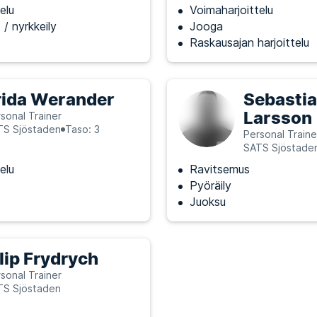
elu
Voimaharjoittelu
 / nyrkkeily
Jooga
Raskausajan harjoittelu
rida Werander
Sebasti
Larsson
sonal Trainer
TS Sjöstaden
Taso: 3
Personal Traine
SATS Sjöstade
elu
Ravitsemus
Pyöräily
Juoksu
ilip Frydrych
sonal Trainer
TS Sjöstaden