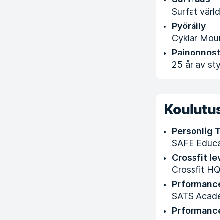
Surfat värl
Pyöräily
Cyklar Mount
Painonnos
25 år av sty
Koulutus
Personlig 
SAFE Educa
Crossfit le
Crossfit H
Prformanc
SATS Acad
Prformanc