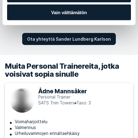
Lauantai
Ei saatavilla
Vain välttämätön
Sunnuntai
Ei saatavilla
Ota yhteyttä Sander Lundberg Karlson
Muita Personal Trainereita, jotka
voisivat sopia sinulle
Ådne Mannsåker
Personal Trainer
SATS Trim Towers
Taso: 3
Voimaharjoittelu
Valmennus
Urheiluvammojen ennaltaehkäisy