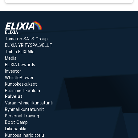
ELIXIA
Tämä on SATS Group
ELIXIA YRITYSPALVELUT
Töihin ELIXIAlle
Media
ELIXIA Rewards
Investor
WhistleBlower
Kuntokeskukset
Etsimme liiketiloja
Palvelut
Varaa ryhmäliikuntatunti
Ryhmäliikuntatunnit
Personal Training
Boot Camp
Liikepankki
Kuntosaliharjoittelu