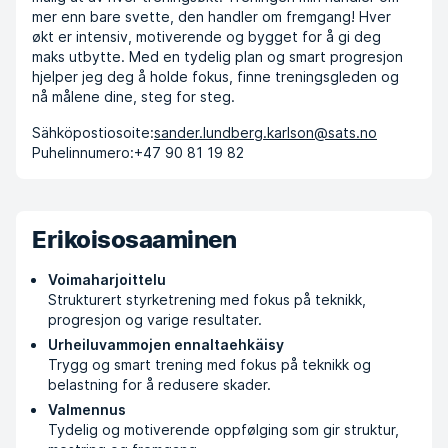
mer enn bare svette, den handler om fremgang! Hver
økt er intensiv, motiverende og bygget for å gi deg
maks utbytte. Med en tydelig plan og smart progresjon
hjelper jeg deg å holde fokus, finne treningsgleden og
nå målene dine, steg for steg.
Sähköpostiosoite:
sander.lundberg.karlson@sats.no
Puhelinnumero:
+47 90 81 19 82
Erikoisosaaminen
Voimaharjoittelu
Strukturert styrketrening med fokus på teknikk,
progresjon og varige resultater.
Urheiluvammojen ennaltaehkäisy
Trygg og smart trening med fokus på teknikk og
belastning for å redusere skader.
Valmennus
Tydelig og motiverende oppfølging som gir struktur,