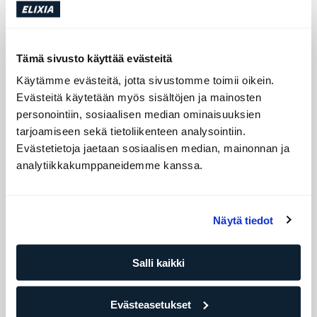
Koulutus ja kurssit
Tämä sivusto käyttää evästeitä
Bachelor I Idrettsvitenskap
Universitetet i Stavanger
Käytämme evästeitä, jotta sivustomme toimii oikein.
Evästeitä käytetään myös sisältöjen ja mainosten
personointiin, sosiaalisen median ominaisuuksien
tarjoamiseen sekä tietoliikenteen analysointiin.
Osta tapaamisia
Evästetietoja jaetaan sosiaalisen median, mainonnan ja
analytiikkakumppaneidemme kanssa.
Saatavilla olevat ajat
Maanantai
07:00 - 15:00
Näytä tiedot
Tiistai
10:00 - 20:00
Keskiviikko
07:00 - 15:00
Salli kaikki
Torstai
10:00 - 20:00
Evästeasetukset
Perjantai
07:00 - 15:00