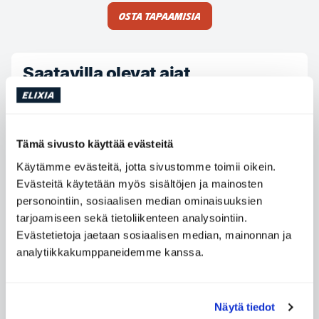
Osta tapaamisia
Saatavilla olevat ajat
Maanantai
07:00 - 18:00
Tiistai
07:00 - 18:00
Tämä sivusto käyttää evästeitä
Keskiviikko
07:00 - 18:00
Käytämme evästeitä, jotta sivustomme toimii oikein.
Torstai
07:00 - 18:00
Evästeitä käytetään myös sisältöjen ja mainosten
Perjantai
07:00 - 18:00
personointiin, sosiaalisen median ominaisuuksien
Lauantai
Ei saatavilla
tarjoamiseen sekä tietoliikenteen analysointiin.
Evästetietoja jaetaan sosiaalisen median, mainonnan ja
Sunnuntai
Ei saatavilla
analytiikkakumppaneidemme kanssa.
Ota yhteyttä Emil León
Näytä tiedot