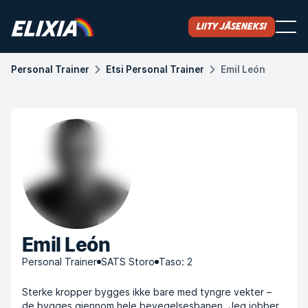
Liity jäseneksi
Personal Trainer
Etsi Personal Trainer
Emil León
Emil León
Personal Trainer
SATS Storo
Taso: 2
Sterke kropper bygges ikke bare med tyngre vekter –
de bygges gjennom hele bevegelsesbanen. Jeg jobber