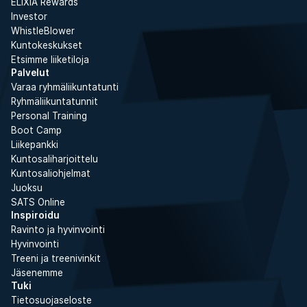
ELIXIA Rewards
Investor
WhistleBlower
Kuntokeskukset
Etsimme liiketiloja
Palvelut
Varaa ryhmäliikuntatunti
Ryhmäliikuntatunnit
Personal Training
Boot Camp
Liikepankki
Kuntosaliharjoittelu
Kuntosaliohjelmat
Juoksu
SATS Online
Inspiroidu
Ravinto ja hyvinvointi
Hyvinvointi
Treeni ja treenivinkit
Jäsenemme
Tuki
Tietosuojaseloste