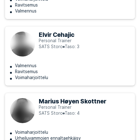
Ravitsemus
Valmennus
Elvir Cehajic
Personal Trainer
SATS Storo
Taso: 3
Valmennus
Ravitsemus
Voimaharjoittelu
Marius Høyen Skottner
Personal Trainer
SATS Storo
Taso: 4
Voimaharjoittelu
Urheiluvammojen ennaltaehkäisy