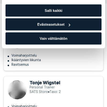
Salli kaikki
Muita Personal Trainereita, jotka
voisivat sopia sinulle
Evästeasetukset
Waqas Raja
Personal Trainer
Vain välttämätön
SATS Storo
Taso: 2
Voimaharjoittelu
Ikääntyvien liikunta
Ravitsemus
Tonje Wigstøl
Personal Trainer
SATS Storo
Taso: 2
Voimaharjoittelu