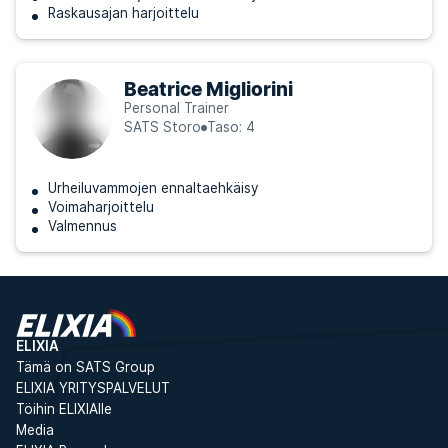
Raskausajan harjoittelu
Beatrice Migliorini
Personal Trainer
SATS Storo
Taso: 4
Urheiluvammojen ennaltaehkäisy
Voimaharjoittelu
Valmennus
ELIXIA
Tämä on SATS Group
ELIXIA YRITYSPALVELUT
Töihin ELIXIAlle
Media