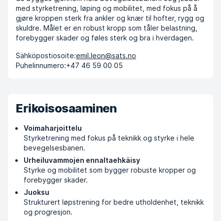
med styrketrening, løping og mobilitet, med fokus på å
gjøre kroppen sterk fra ankler og knær til hofter, rygg og
skuldre. Målet er en robust kropp som tåler belastning,
forebygger skader og føles sterk og bra i hverdagen.
Sähköpostiosoite:
emil.leon@sats.no
Puhelinnumero:
+47 46 59 00 05
Erikoisosaaminen
Voimaharjoittelu
Styrketrening med fokus på teknikk og styrke i hele
bevegelsesbanen.
Urheiluvammojen ennaltaehkäisy
Styrke og mobilitet som bygger robuste kropper og
forebygger skader.
Juoksu
Strukturert løpstrening for bedre utholdenhet, teknikk
og progresjon.