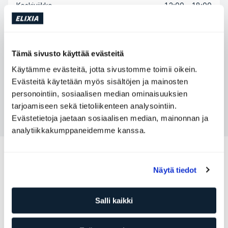
Keskiviikko
12:00 - 18:00
Torstai
09:00 - 17:00
Perjantai
09:00 - 17:00
Tämä sivusto käyttää evästeitä
Lauantai
Ei saatavilla
Käytämme evästeitä, jotta sivustomme toimii oikein.
Sunnuntai
Ei saatavilla
Evästeitä käytetään myös sisältöjen ja mainosten
personointiin, sosiaalisen median ominaisuuksien
tarjoamiseen sekä tietoliikenteen analysointiin.
Ota yhteyttä Hege Osvoll
Evästetietoja jaetaan sosiaalisen median, mainonnan ja
analytiikkakumppaneidemme kanssa.
Muita Personal Trainereita, jotka
voisivat sopia sinulle
Näytä tiedot
Robert Cwiklinski
Salli kaikki
Personal Trainer
SATS Ryen
Taso: 5