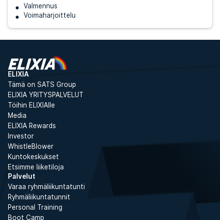
Valmennus
Voimaharjoittelu
ELIXIA
Tämä on SATS Group
ELIXIA YRITYSPALVELUT
Töihin ELIXIAlle
Media
ELIXIA Rewards
Investor
WhistleBlower
Kuntokeskukset
Etsimme liiketiloja
Palvelut
Varaa ryhmäliikuntatunti
Ryhmäliikuntatunnit
Personal Training
Boot Camp