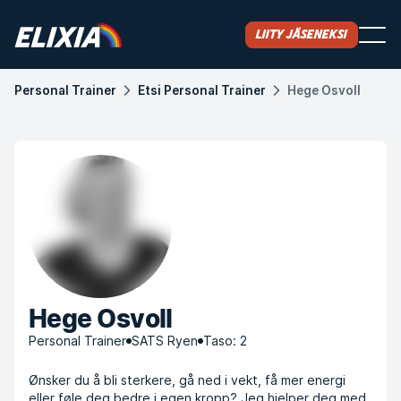
Liity jäseneksi
Personal Trainer
Etsi Personal Trainer
Hege Osvoll
Hege Osvoll
Personal Trainer
SATS Ryen
Taso: 2
Ønsker du å bli sterkere, gå ned i vekt, få mer energi
eller føle deg bedre i egen kropp? Jeg hjelper deg med