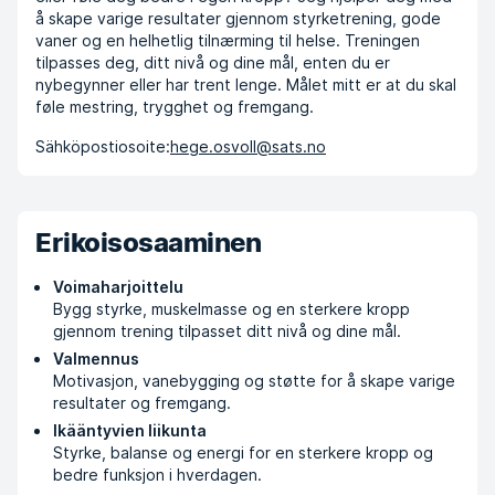
å skape varige resultater gjennom styrketrening, gode
vaner og en helhetlig tilnærming til helse. Treningen
tilpasses deg, ditt nivå og dine mål, enten du er
nybegynner eller har trent lenge. Målet mitt er at du skal
føle mestring, trygghet og fremgang.
Sähköpostiosoite:
hege.osvoll@sats.no
Erikoisosaaminen
Voimaharjoittelu
Bygg styrke, muskelmasse og en sterkere kropp
gjennom trening tilpasset ditt nivå og dine mål.
Valmennus
Motivasjon, vanebygging og støtte for å skape varige
resultater og fremgang.
Ikääntyvien liikunta
Styrke, balanse og energi for en sterkere kropp og
bedre funksjon i hverdagen.