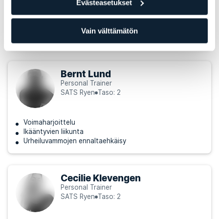
Evästeasetukset
Voimaharjoittelu
Urheiluvammojen ennaltaehkäisy
Vain välttämätön
Kuntoutus
Bernt Lund
Personal Trainer
SATS Ryen
Taso: 2
Voimaharjoittelu
Ikääntyvien liikunta
Urheiluvammojen ennaltaehkäisy
Cecilie Klevengen
Personal Trainer
SATS Ryen
Taso: 2